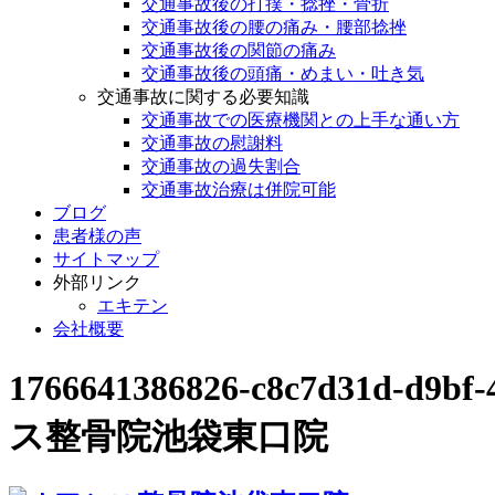
交通事故後の打撲・捻挫・骨折
交通事故後の腰の痛み・腰部捻挫
交通事故後の関節の痛み
交通事故後の頭痛・めまい・吐き気
交通事故に関する必要知識
交通事故での医療機関との上手な通い方
交通事故の慰謝料
交通事故の過失割合
交通事故治療は併院可能
ブログ
患者様の声
サイトマップ
外部リンク
エキテン
会社概要
1766641386826-c8c7d31d
ス整骨院池袋東口院