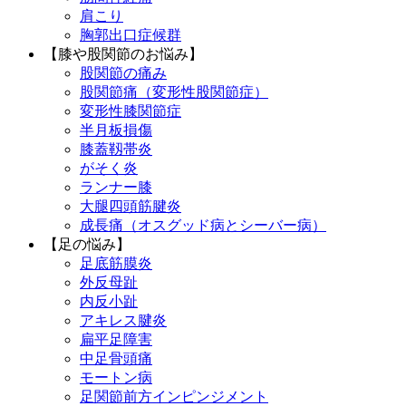
肩こり
胸郭出口症候群
【膝や股関節のお悩み】
股関節の痛み
股関節痛（変形性股関節症）
変形性膝関節症
半月板損傷
膝蓋靱帯炎
がそく炎
ランナー膝
大腿四頭筋腱炎
成長痛（オスグッド病とシーバー病）
【足の悩み】
足底筋膜炎
外反母趾
内反小趾
アキレス腱炎
扁平足障害
中足骨頭痛
モートン病
足関節前方インピンジメント