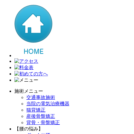
施術メニュー
交通事故施術
当院の電気治療機器
猫背矯正
産後骨盤矯正
背骨・骨盤矯正
【腰の悩み】