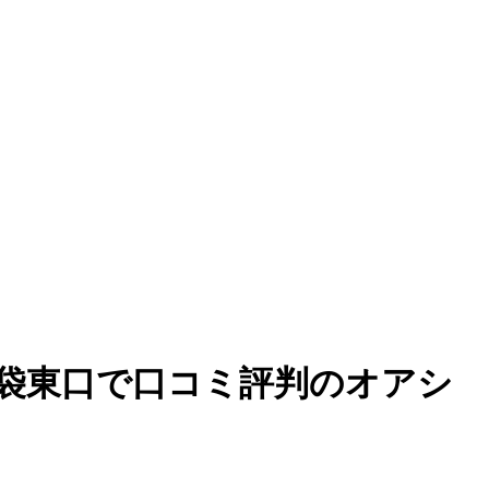
4602_14｜池袋東口で口コミ評判のオアシ