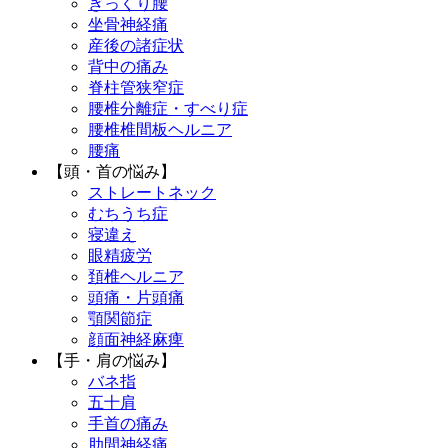
ぎっくり腰
坐骨神経痛
産後の諸症状
背中の痛み
脊柱管狭窄症
腰椎分離症・すべり症
腰椎椎間板ヘルニア
腰痛
【頭・首の悩み】
ストレートネック
むちうち症
寝違え
眼精疲労
頚椎ヘルニア
頭痛・片頭痛
顎関節症
顔面神経麻痺
【手・肩の悩み】
バネ指
五十肩
手首の痛み
肋間神経痛