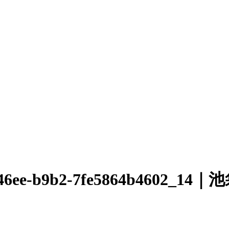
-d9bf-46ee-b9b2-7fe5864b