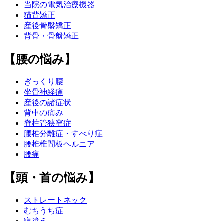
当院の電気治療機器
猫背矯正
産後骨盤矯正
背骨・骨盤矯正
【腰の悩み】
ぎっくり腰
坐骨神経痛
産後の諸症状
背中の痛み
脊柱管狭窄症
腰椎分離症・すべり症
腰椎椎間板ヘルニア
腰痛
【頭・首の悩み】
ストレートネック
むちうち症
寝違え