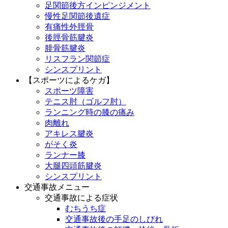
足関節後方インピンジメント
慢性足関節後遺症
有痛性外脛骨
後脛骨筋腱炎
腓骨筋腱炎
リスフラン関節症
シンスプリント
【スポーツによるケガ】
スポーツ障害
テニス肘（ゴルフ肘）
ランニング時の膝の痛み
肉離れ
アキレス腱炎
がそく炎
ランナー膝
大腿四頭筋腱炎
シンスプリント
交通事故メニュー
交通事故による症状
むちうち症
交通事故後の手足のしびれ