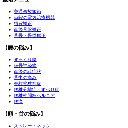
交通事故施術
当院の電気治療機器
猫背矯正
産後骨盤矯正
背骨・骨盤矯正
【腰の悩み】
ぎっくり腰
坐骨神経痛
産後の諸症状
背中の痛み
脊柱管狭窄症
腰椎分離症・すべり症
腰椎椎間板ヘルニア
腰痛
【頭・首の悩み】
ストレートネック