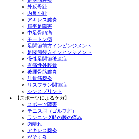
足底筋膜炎
外反母趾
内反小趾
アキレス腱炎
扁平足障害
中足骨頭痛
モートン病
足関節前方インピンジメント
足関節後方インピンジメント
慢性足関節後遺症
有痛性外脛骨
後脛骨筋腱炎
腓骨筋腱炎
リスフラン関節症
シンスプリント
【スポーツによるケガ】
スポーツ障害
テニス肘（ゴルフ肘）
ランニング時の膝の痛み
肉離れ
アキレス腱炎
がそく炎