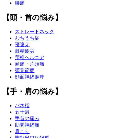
腰痛
【頭・首の悩み】
ストレートネック
むちうち症
寝違え
眼精疲労
頚椎ヘルニア
頭痛・片頭痛
顎関節症
顔面神経麻痺
【手・肩の悩み】
バネ指
五十肩
手首の痛み
肋間神経痛
肩こり
胸郭出口症候群