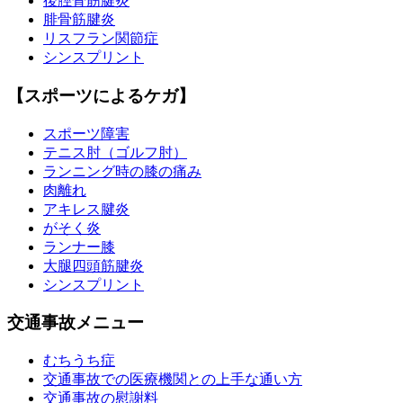
後脛骨筋腱炎
腓骨筋腱炎
リスフラン関節症
シンスプリント
【スポーツによるケガ】
スポーツ障害
テニス肘（ゴルフ肘）
ランニング時の膝の痛み
肉離れ
アキレス腱炎
がそく炎
ランナー膝
大腿四頭筋腱炎
シンスプリント
交通事故メニュー
むちうち症
交通事故での医療機関との上手な通い方
交通事故の慰謝料