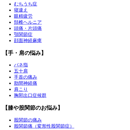
むちうち症
寝違え
眼精疲労
頚椎ヘルニア
頭痛・片頭痛
顎関節症
顔面神経麻痺
【手・肩の悩み】
バネ指
五十肩
手首の痛み
肋間神経痛
肩こり
胸郭出口症候群
【膝や股関節のお悩み】
股関節の痛み
股関節痛（変形性股関節症）