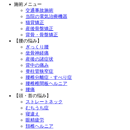
施術メニュー
交通事故施術
当院の電気治療機器
猫背矯正
産後骨盤矯正
背骨・骨盤矯正
【腰の悩み】
ぎっくり腰
坐骨神経痛
産後の諸症状
背中の痛み
脊柱管狭窄症
腰椎分離症・すべり症
腰椎椎間板ヘルニア
腰痛
【頭・首の悩み】
ストレートネック
むちうち症
寝違え
眼精疲労
頚椎ヘルニア