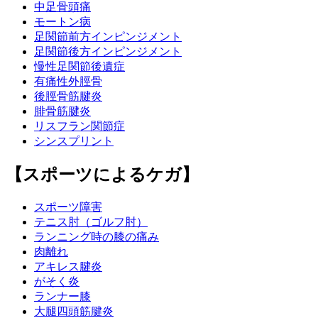
中足骨頭痛
モートン病
足関節前方インピンジメント
足関節後方インピンジメント
慢性足関節後遺症
有痛性外脛骨
後脛骨筋腱炎
腓骨筋腱炎
リスフラン関節症
シンスプリント
【スポーツによるケガ】
スポーツ障害
テニス肘（ゴルフ肘）
ランニング時の膝の痛み
肉離れ
アキレス腱炎
がそく炎
ランナー膝
大腿四頭筋腱炎