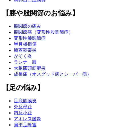
【膝や股関節のお悩み】
股関節の痛み
股関節痛（変形性股関節症）
変形性膝関節症
半月板損傷
膝蓋靱帯炎
がそく炎
ランナー膝
大腿四頭筋腱炎
成長痛（オスグッド病とシーバー病）
【足の悩み】
足底筋膜炎
外反母趾
内反小趾
アキレス腱炎
扁平足障害