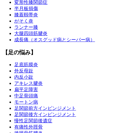
変形性膝関節症
半月板損傷
膝蓋靱帯炎
がそく炎
ランナー膝
大腿四頭筋腱炎
成長痛（オスグッド病とシーバー病）
【足の悩み】
足底筋膜炎
外反母趾
内反小趾
アキレス腱炎
扁平足障害
中足骨頭痛
モートン病
足関節前方インピンジメント
足関節後方インピンジメント
慢性足関節後遺症
有痛性外脛骨