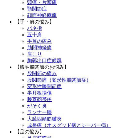
頭痛・片頭痛
顎関節症
顔面神経麻痺
【手・肩の悩み】
バネ指
五十肩
手首の痛み
肋間神経痛
肩こり
胸郭出口症候群
【膝や股関節のお悩み】
股関節の痛み
股関節痛（変形性股関節症）
変形性膝関節症
半月板損傷
膝蓋靱帯炎
がそく炎
ランナー膝
大腿四頭筋腱炎
成長痛（オスグッド病とシーバー病）
【足の悩み】