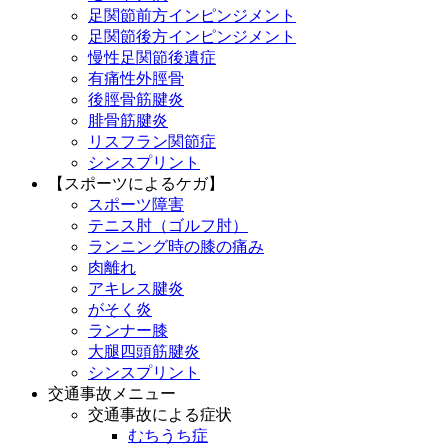
足関節前方インピンジメント
足関節後方インピンジメント
慢性足関節後遺症
有痛性外脛骨
後脛骨筋腱炎
腓骨筋腱炎
リスフラン関節症
シンスプリント
【スポーツによるケガ】
スポーツ障害
テニス肘（ゴルフ肘）
ランニング時の膝の痛み
肉離れ
アキレス腱炎
がそく炎
ランナー膝
大腿四頭筋腱炎
シンスプリント
交通事故メニュー
交通事故による症状
むちうち症