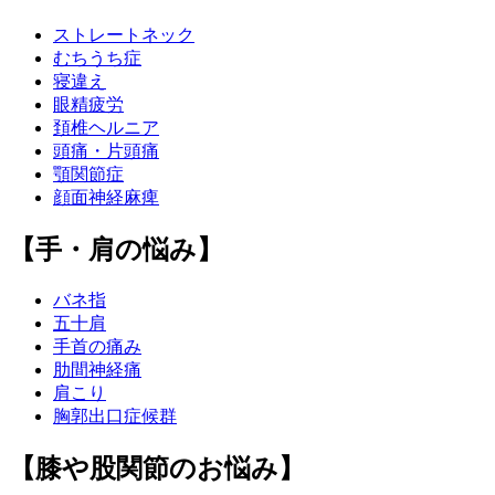
ストレートネック
むちうち症
寝違え
眼精疲労
頚椎ヘルニア
頭痛・片頭痛
顎関節症
顔面神経麻痺
【手・肩の悩み】
バネ指
五十肩
手首の痛み
肋間神経痛
肩こり
胸郭出口症候群
【膝や股関節のお悩み】