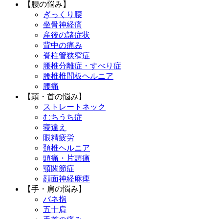
【腰の悩み】
ぎっくり腰
坐骨神経痛
産後の諸症状
背中の痛み
脊柱管狭窄症
腰椎分離症・すべり症
腰椎椎間板ヘルニア
腰痛
【頭・首の悩み】
ストレートネック
むちうち症
寝違え
眼精疲労
頚椎ヘルニア
頭痛・片頭痛
顎関節症
顔面神経麻痺
【手・肩の悩み】
バネ指
五十肩