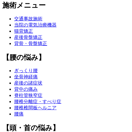
施術メニュー
交通事故施術
当院の電気治療機器
猫背矯正
産後骨盤矯正
背骨・骨盤矯正
【腰の悩み】
ぎっくり腰
坐骨神経痛
産後の諸症状
背中の痛み
脊柱管狭窄症
腰椎分離症・すべり症
腰椎椎間板ヘルニア
腰痛
【頭・首の悩み】