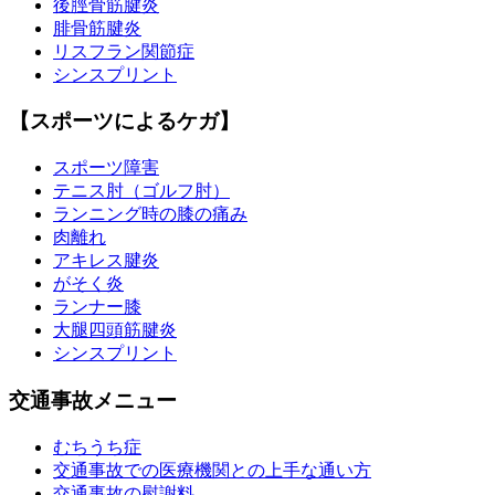
後脛骨筋腱炎
腓骨筋腱炎
リスフラン関節症
シンスプリント
【スポーツによるケガ】
スポーツ障害
テニス肘（ゴルフ肘）
ランニング時の膝の痛み
肉離れ
アキレス腱炎
がそく炎
ランナー膝
大腿四頭筋腱炎
シンスプリント
交通事故メニュー
むちうち症
交通事故での医療機関との上手な通い方
交通事故の慰謝料