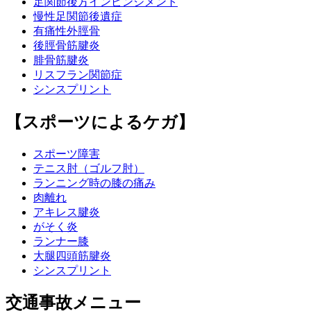
足関節後方インピンジメント
慢性足関節後遺症
有痛性外脛骨
後脛骨筋腱炎
腓骨筋腱炎
リスフラン関節症
シンスプリント
【スポーツによるケガ】
スポーツ障害
テニス肘（ゴルフ肘）
ランニング時の膝の痛み
肉離れ
アキレス腱炎
がそく炎
ランナー膝
大腿四頭筋腱炎
シンスプリント
交通事故メニュー