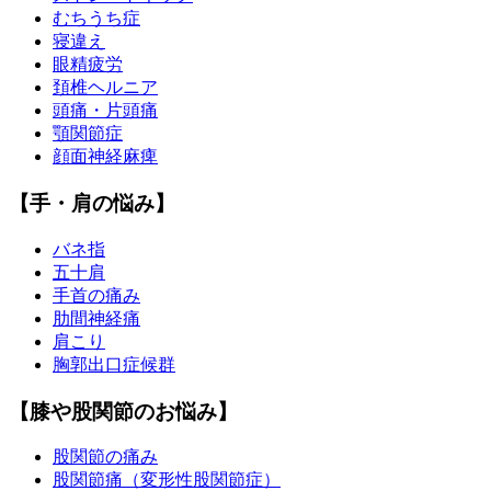
むちうち症
寝違え
眼精疲労
頚椎ヘルニア
頭痛・片頭痛
顎関節症
顔面神経麻痺
【手・肩の悩み】
バネ指
五十肩
手首の痛み
肋間神経痛
肩こり
胸郭出口症候群
【膝や股関節のお悩み】
股関節の痛み
股関節痛（変形性股関節症）