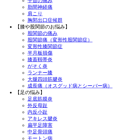
手首の痛み
肋間神経痛
肩こり
胸郭出口症候群
【膝や股関節のお悩み】
股関節の痛み
股関節痛（変形性股関節症）
変形性膝関節症
半月板損傷
膝蓋靱帯炎
がそく炎
ランナー膝
大腿四頭筋腱炎
成長痛（オスグッド病とシーバー病）
【足の悩み】
足底筋膜炎
外反母趾
内反小趾
アキレス腱炎
扁平足障害
中足骨頭痛
モートン病