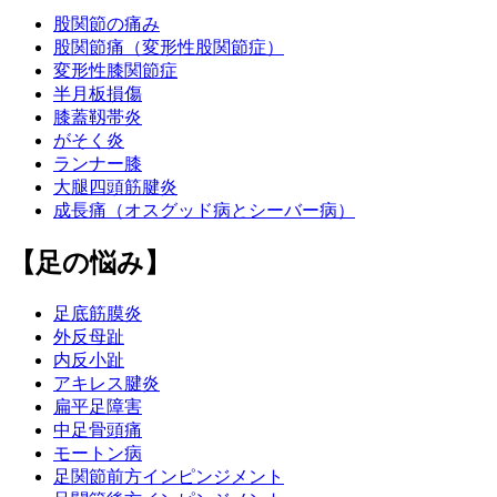
股関節の痛み
股関節痛（変形性股関節症）
変形性膝関節症
半月板損傷
膝蓋靱帯炎
がそく炎
ランナー膝
大腿四頭筋腱炎
成長痛（オスグッド病とシーバー病）
【足の悩み】
足底筋膜炎
外反母趾
内反小趾
アキレス腱炎
扁平足障害
中足骨頭痛
モートン病
足関節前方インピンジメント