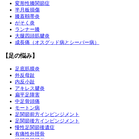
変形性膝関節症
半月板損傷
膝蓋靱帯炎
がそく炎
ランナー膝
大腿四頭筋腱炎
成長痛（オスグッド病とシーバー病）
【足の悩み】
足底筋膜炎
外反母趾
内反小趾
アキレス腱炎
扁平足障害
中足骨頭痛
モートン病
足関節前方インピンジメント
足関節後方インピンジメント
慢性足関節後遺症
有痛性外脛骨