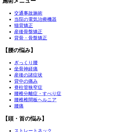
施術メニュー
交通事故施術
当院の電気治療機器
猫背矯正
産後骨盤矯正
背骨・骨盤矯正
【腰の悩み】
ぎっくり腰
坐骨神経痛
産後の諸症状
背中の痛み
脊柱管狭窄症
腰椎分離症・すべり症
腰椎椎間板ヘルニア
腰痛
【頭・首の悩み】
ストレートネック