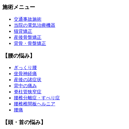
施術メニュー
交通事故施術
当院の電気治療機器
猫背矯正
産後骨盤矯正
背骨・骨盤矯正
【腰の悩み】
ぎっくり腰
坐骨神経痛
産後の諸症状
背中の痛み
脊柱管狭窄症
腰椎分離症・すべり症
腰椎椎間板ヘルニア
腰痛
【頭・首の悩み】