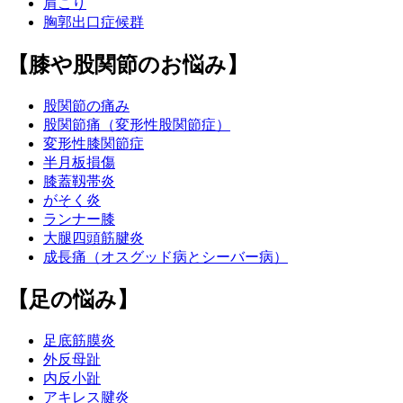
肩こり
胸郭出口症候群
【膝や股関節のお悩み】
股関節の痛み
股関節痛（変形性股関節症）
変形性膝関節症
半月板損傷
膝蓋靱帯炎
がそく炎
ランナー膝
大腿四頭筋腱炎
成長痛（オスグッド病とシーバー病）
【足の悩み】
足底筋膜炎
外反母趾
内反小趾
アキレス腱炎