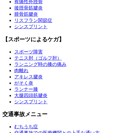
有痛性外脛骨
後脛骨筋腱炎
腓骨筋腱炎
リスフラン関節症
シンスプリント
【スポーツによるケガ】
スポーツ障害
テニス肘（ゴルフ肘）
ランニング時の膝の痛み
肉離れ
アキレス腱炎
がそく炎
ランナー膝
大腿四頭筋腱炎
シンスプリント
交通事故メニュー
むちうち症
交通事故での医療機関との上手な通い方