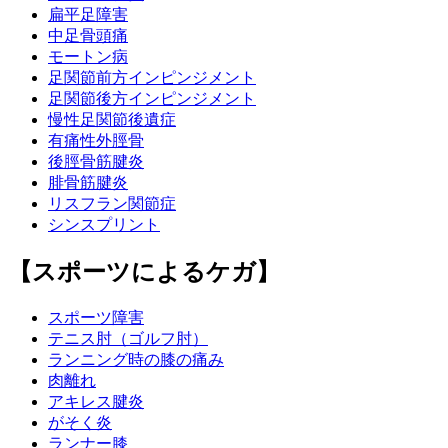
扁平足障害
中足骨頭痛
モートン病
足関節前方インピンジメント
足関節後方インピンジメント
慢性足関節後遺症
有痛性外脛骨
後脛骨筋腱炎
腓骨筋腱炎
リスフラン関節症
シンスプリント
【スポーツによるケガ】
スポーツ障害
テニス肘（ゴルフ肘）
ランニング時の膝の痛み
肉離れ
アキレス腱炎
がそく炎
ランナー膝