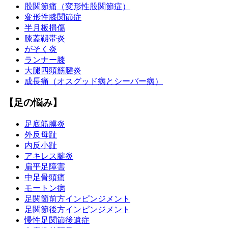
股関節痛（変形性股関節症）
変形性膝関節症
半月板損傷
膝蓋靱帯炎
がそく炎
ランナー膝
大腿四頭筋腱炎
成長痛（オスグッド病とシーバー病）
【足の悩み】
足底筋膜炎
外反母趾
内反小趾
アキレス腱炎
扁平足障害
中足骨頭痛
モートン病
足関節前方インピンジメント
足関節後方インピンジメント
慢性足関節後遺症