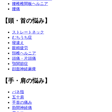
腰椎椎間板ヘルニア
腰痛
【頭・首の悩み】
ストレートネック
むちうち症
寝違え
眼精疲労
頚椎ヘルニア
頭痛・片頭痛
顎関節症
顔面神経麻痺
【手・肩の悩み】
バネ指
五十肩
手首の痛み
肋間神経痛