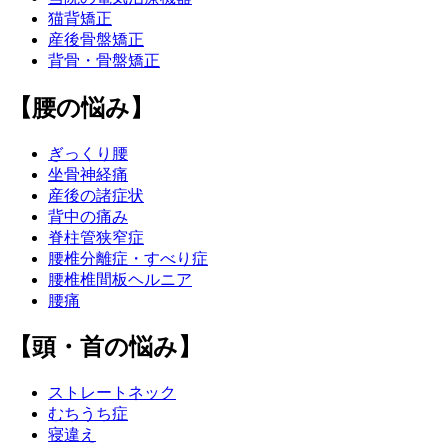
猫背矯正
産後骨盤矯正
背骨・骨盤矯正
【腰の悩み】
ぎっくり腰
坐骨神経痛
産後の諸症状
背中の痛み
脊柱管狭窄症
腰椎分離症・すべり症
腰椎椎間板ヘルニア
腰痛
【頭・首の悩み】
ストレートネック
むちうち症
寝違え