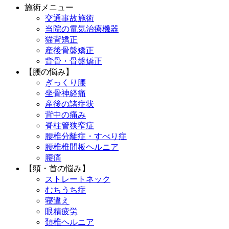
施術メニュー
交通事故施術
当院の電気治療機器
猫背矯正
産後骨盤矯正
背骨・骨盤矯正
【腰の悩み】
ぎっくり腰
坐骨神経痛
産後の諸症状
背中の痛み
脊柱管狭窄症
腰椎分離症・すべり症
腰椎椎間板ヘルニア
腰痛
【頭・首の悩み】
ストレートネック
むちうち症
寝違え
眼精疲労
頚椎ヘルニア