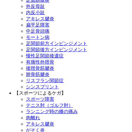
足底筋膜炎
外反母趾
内反小趾
アキレス腱炎
扁平足障害
中足骨頭痛
モートン病
足関節前方インピンジメント
足関節後方インピンジメント
慢性足関節後遺症
有痛性外脛骨
後脛骨筋腱炎
腓骨筋腱炎
リスフラン関節症
シンスプリント
【スポーツによるケガ】
スポーツ障害
テニス肘（ゴルフ肘）
ランニング時の膝の痛み
肉離れ
アキレス腱炎
がそく炎