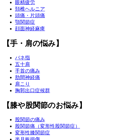
眼精疲労
頚椎ヘルニア
頭痛・片頭痛
顎関節症
顔面神経麻痺
【手・肩の悩み】
バネ指
五十肩
手首の痛み
肋間神経痛
肩こり
胸郭出口症候群
【膝や股関節のお悩み】
股関節の痛み
股関節痛（変形性股関節症）
変形性膝関節症
半月板損傷