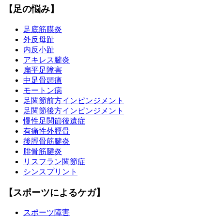
【足の悩み】
足底筋膜炎
外反母趾
内反小趾
アキレス腱炎
扁平足障害
中足骨頭痛
モートン病
足関節前方インピンジメント
足関節後方インピンジメント
慢性足関節後遺症
有痛性外脛骨
後脛骨筋腱炎
腓骨筋腱炎
リスフラン関節症
シンスプリント
【スポーツによるケガ】
スポーツ障害