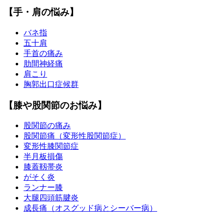
【手・肩の悩み】
バネ指
五十肩
手首の痛み
肋間神経痛
肩こり
胸郭出口症候群
【膝や股関節のお悩み】
股関節の痛み
股関節痛（変形性股関節症）
変形性膝関節症
半月板損傷
膝蓋靱帯炎
がそく炎
ランナー膝
大腿四頭筋腱炎
成長痛（オスグッド病とシーバー病）