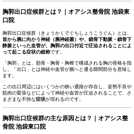
胸郭出口症候群とは？｜オアシス整骨院 池袋東
口院
胸郭出口症候群（きょうかくでぐちしょうこうぐん）とは、
首から腕に向かう神経（腕神経叢）や、鎖骨下動脈・鎖骨下
静脈といった血管が、胸郭の出口付近で圧迫されることによ
って起こる症状の総称
です。
「胸郭」とは、肋骨・胸骨・胸椎で構成される胸の骨格を指
し、「出口」とは神経や血管が腕へと通る隙間部分を意味し
ます。
この出口周辺にはいくつかの狭い通路が存在し、姿勢不良や
筋肉の緊張などによって神経や血管が圧迫されることで、さ
まざまな不快な
症状
が現れるのです。
胸郭出口症候群の主な原因とは？｜オアシス整
骨院 池袋東口院