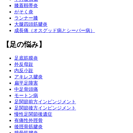
膝蓋靱帯炎
がそく炎
ランナー膝
大腿四頭筋腱炎
成長痛（オスグッド病とシーバー病）
【足の悩み】
足底筋膜炎
外反母趾
内反小趾
アキレス腱炎
扁平足障害
中足骨頭痛
モートン病
足関節前方インピンジメント
足関節後方インピンジメント
慢性足関節後遺症
有痛性外脛骨
後脛骨筋腱炎
腓骨筋腱炎