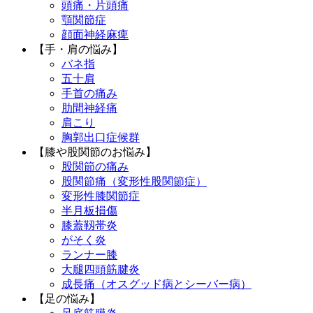
頭痛・片頭痛
顎関節症
顔面神経麻痺
【手・肩の悩み】
バネ指
五十肩
手首の痛み
肋間神経痛
肩こり
胸郭出口症候群
【膝や股関節のお悩み】
股関節の痛み
股関節痛（変形性股関節症）
変形性膝関節症
半月板損傷
膝蓋靱帯炎
がそく炎
ランナー膝
大腿四頭筋腱炎
成長痛（オスグッド病とシーバー病）
【足の悩み】