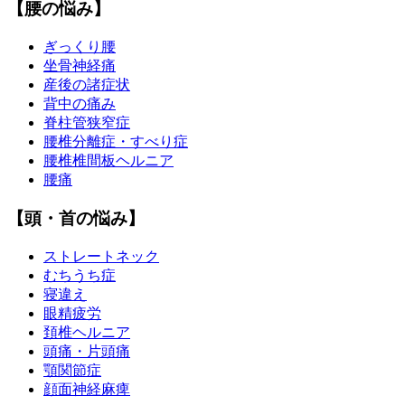
【腰の悩み】
ぎっくり腰
坐骨神経痛
産後の諸症状
背中の痛み
脊柱管狭窄症
腰椎分離症・すべり症
腰椎椎間板ヘルニア
腰痛
【頭・首の悩み】
ストレートネック
むちうち症
寝違え
眼精疲労
頚椎ヘルニア
頭痛・片頭痛
顎関節症
顔面神経麻痺