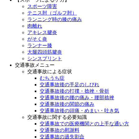
スポーツ障害
テニス肘（ゴルフ肘）
ランニング時の膝の痛み
肉離れ
アキレス腱炎
がそく炎
ランナー膝
大腿四頭筋腱炎
シンスプリント
交通事故メニュー
交通事故による症状
むちうち症
交通事故後の手足のしびれ
交通事故後の打撲・捻挫・骨折
交通事故後の腰の痛み・腰部捻挫
交通事故後の関節の痛み
交通事故後の頭痛・めまい・吐き気
交通事故に関する必要知識
交通事故での医療機関との上手な通い方
交通事故の慰謝料
交通事故の過失割合