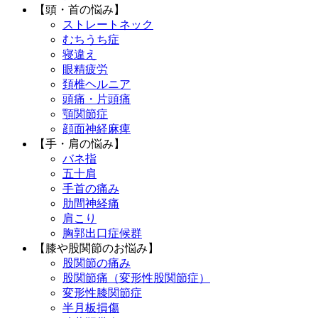
【頭・首の悩み】
ストレートネック
むちうち症
寝違え
眼精疲労
頚椎ヘルニア
頭痛・片頭痛
顎関節症
顔面神経麻痺
【手・肩の悩み】
バネ指
五十肩
手首の痛み
肋間神経痛
肩こり
胸郭出口症候群
【膝や股関節のお悩み】
股関節の痛み
股関節痛（変形性股関節症）
変形性膝関節症
半月板損傷