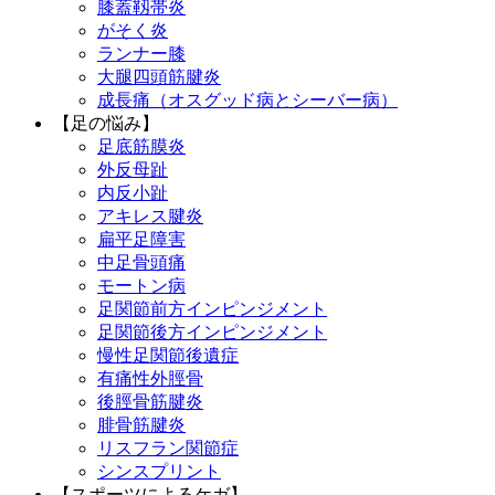
膝蓋靱帯炎
がそく炎
ランナー膝
大腿四頭筋腱炎
成長痛（オスグッド病とシーバー病）
【足の悩み】
足底筋膜炎
外反母趾
内反小趾
アキレス腱炎
扁平足障害
中足骨頭痛
モートン病
足関節前方インピンジメント
足関節後方インピンジメント
慢性足関節後遺症
有痛性外脛骨
後脛骨筋腱炎
腓骨筋腱炎
リスフラン関節症
シンスプリント
【スポーツによるケガ】