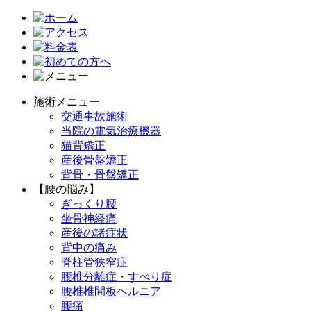
施術メニュー
交通事故施術
当院の電気治療機器
猫背矯正
産後骨盤矯正
背骨・骨盤矯正
【腰の悩み】
ぎっくり腰
坐骨神経痛
産後の諸症状
背中の痛み
脊柱管狭窄症
腰椎分離症・すべり症
腰椎椎間板ヘルニア
腰痛