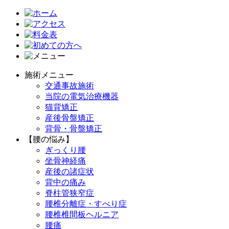
施術メニュー
交通事故施術
当院の電気治療機器
猫背矯正
産後骨盤矯正
背骨・骨盤矯正
【腰の悩み】
ぎっくり腰
坐骨神経痛
産後の諸症状
背中の痛み
脊柱管狭窄症
腰椎分離症・すべり症
腰椎椎間板ヘルニア
腰痛