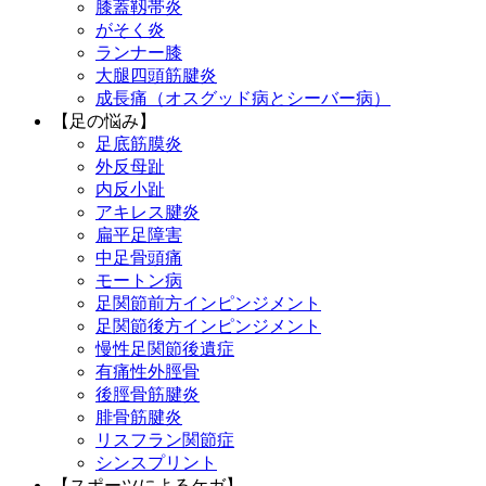
膝蓋靱帯炎
がそく炎
ランナー膝
大腿四頭筋腱炎
成長痛（オスグッド病とシーバー病）
【足の悩み】
足底筋膜炎
外反母趾
内反小趾
アキレス腱炎
扁平足障害
中足骨頭痛
モートン病
足関節前方インピンジメント
足関節後方インピンジメント
慢性足関節後遺症
有痛性外脛骨
後脛骨筋腱炎
腓骨筋腱炎
リスフラン関節症
シンスプリント
【スポーツによるケガ】