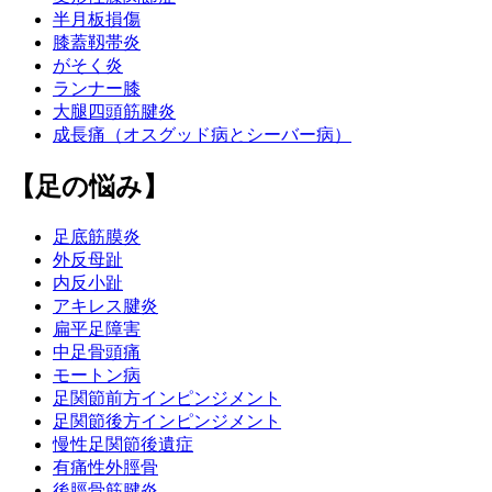
半月板損傷
膝蓋靱帯炎
がそく炎
ランナー膝
大腿四頭筋腱炎
成長痛（オスグッド病とシーバー病）
【足の悩み】
足底筋膜炎
外反母趾
内反小趾
アキレス腱炎
扁平足障害
中足骨頭痛
モートン病
足関節前方インピンジメント
足関節後方インピンジメント
慢性足関節後遺症
有痛性外脛骨
後脛骨筋腱炎