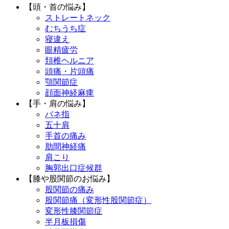
【頭・首の悩み】
ストレートネック
むちうち症
寝違え
眼精疲労
頚椎ヘルニア
頭痛・片頭痛
顎関節症
顔面神経麻痺
【手・肩の悩み】
バネ指
五十肩
手首の痛み
肋間神経痛
肩こり
胸郭出口症候群
【膝や股関節のお悩み】
股関節の痛み
股関節痛（変形性股関節症）
変形性膝関節症
半月板損傷