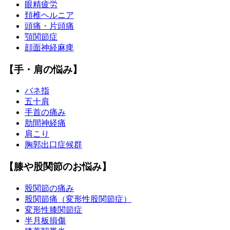
眼精疲労
頚椎ヘルニア
頭痛・片頭痛
顎関節症
顔面神経麻痺
【手・肩の悩み】
バネ指
五十肩
手首の痛み
肋間神経痛
肩こり
胸郭出口症候群
【膝や股関節のお悩み】
股関節の痛み
股関節痛（変形性股関節症）
変形性膝関節症
半月板損傷