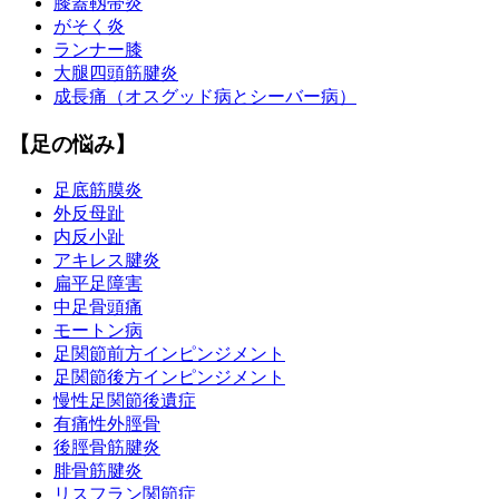
膝蓋靱帯炎
がそく炎
ランナー膝
大腿四頭筋腱炎
成長痛（オスグッド病とシーバー病）
【足の悩み】
足底筋膜炎
外反母趾
内反小趾
アキレス腱炎
扁平足障害
中足骨頭痛
モートン病
足関節前方インピンジメント
足関節後方インピンジメント
慢性足関節後遺症
有痛性外脛骨
後脛骨筋腱炎
腓骨筋腱炎
リスフラン関節症