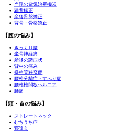
当院の電気治療機器
猫背矯正
産後骨盤矯正
背骨・骨盤矯正
【腰の悩み】
ぎっくり腰
坐骨神経痛
産後の諸症状
背中の痛み
脊柱管狭窄症
腰椎分離症・すべり症
腰椎椎間板ヘルニア
腰痛
【頭・首の悩み】
ストレートネック
むちうち症
寝違え