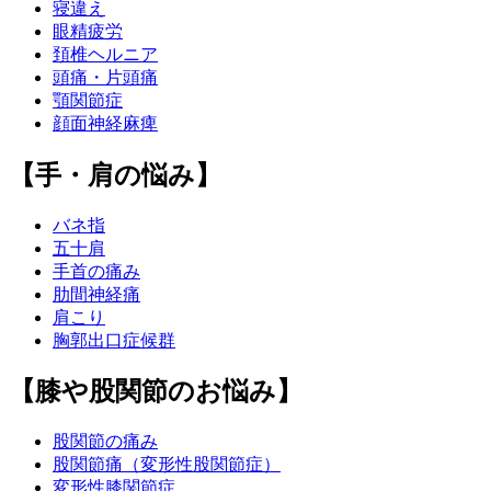
寝違え
眼精疲労
頚椎ヘルニア
頭痛・片頭痛
顎関節症
顔面神経麻痺
【手・肩の悩み】
バネ指
五十肩
手首の痛み
肋間神経痛
肩こり
胸郭出口症候群
【膝や股関節のお悩み】
股関節の痛み
股関節痛（変形性股関節症）
変形性膝関節症