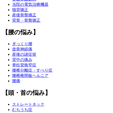
当院の電気治療機器
猫背矯正
産後骨盤矯正
背骨・骨盤矯正
【腰の悩み】
ぎっくり腰
坐骨神経痛
産後の諸症状
背中の痛み
脊柱管狭窄症
腰椎分離症・すべり症
腰椎椎間板ヘルニア
腰痛
【頭・首の悩み】
ストレートネック
むちうち症