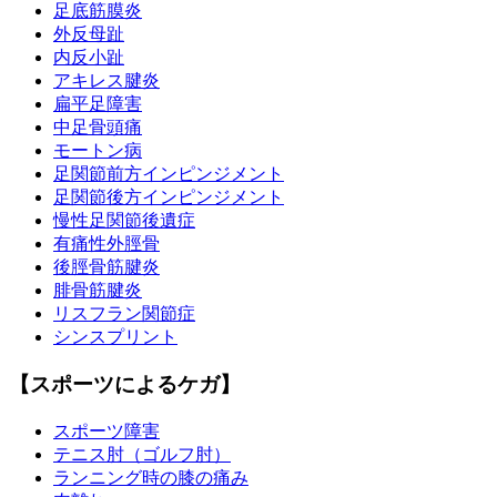
足底筋膜炎
外反母趾
内反小趾
アキレス腱炎
扁平足障害
中足骨頭痛
モートン病
足関節前方インピンジメント
足関節後方インピンジメント
慢性足関節後遺症
有痛性外脛骨
後脛骨筋腱炎
腓骨筋腱炎
リスフラン関節症
シンスプリント
【スポーツによるケガ】
スポーツ障害
テニス肘（ゴルフ肘）
ランニング時の膝の痛み