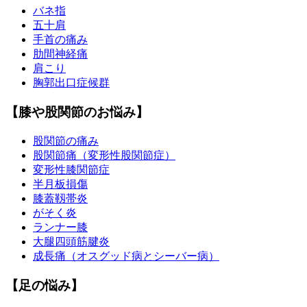
バネ指
五十肩
手首の痛み
肋間神経痛
肩こり
胸郭出口症候群
【膝や股関節のお悩み】
股関節の痛み
股関節痛（変形性股関節症）
変形性膝関節症
半月板損傷
膝蓋靱帯炎
がそく炎
ランナー膝
大腿四頭筋腱炎
成長痛（オスグッド病とシーバー病）
【足の悩み】