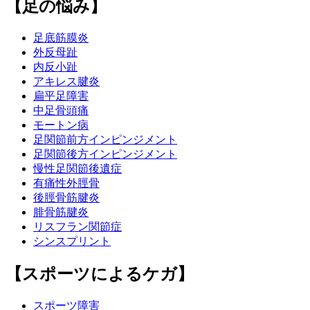
【足の悩み】
足底筋膜炎
外反母趾
内反小趾
アキレス腱炎
扁平足障害
中足骨頭痛
モートン病
足関節前方インピンジメント
足関節後方インピンジメント
慢性足関節後遺症
有痛性外脛骨
後脛骨筋腱炎
腓骨筋腱炎
リスフラン関節症
シンスプリント
【スポーツによるケガ】
スポーツ障害