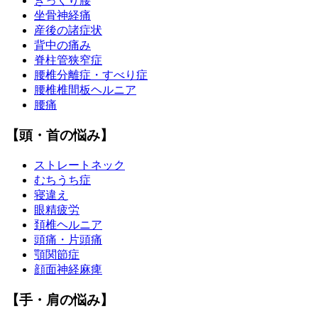
ぎっくり腰
坐骨神経痛
産後の諸症状
背中の痛み
脊柱管狭窄症
腰椎分離症・すべり症
腰椎椎間板ヘルニア
腰痛
【頭・首の悩み】
ストレートネック
むちうち症
寝違え
眼精疲労
頚椎ヘルニア
頭痛・片頭痛
顎関節症
顔面神経麻痺
【手・肩の悩み】