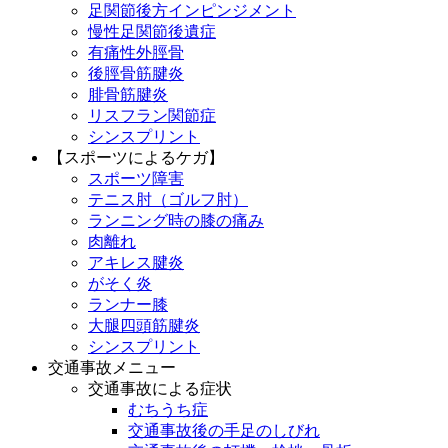
足関節後方インピンジメント
慢性足関節後遺症
有痛性外脛骨
後脛骨筋腱炎
腓骨筋腱炎
リスフラン関節症
シンスプリント
【スポーツによるケガ】
スポーツ障害
テニス肘（ゴルフ肘）
ランニング時の膝の痛み
肉離れ
アキレス腱炎
がそく炎
ランナー膝
大腿四頭筋腱炎
シンスプリント
交通事故メニュー
交通事故による症状
むちうち症
交通事故後の手足のしびれ