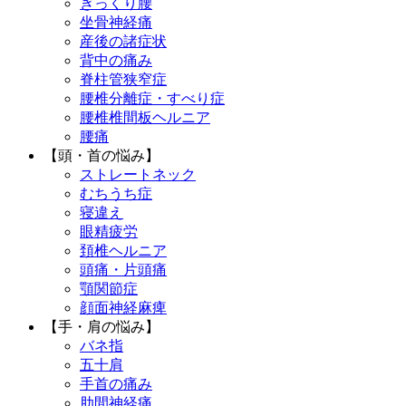
ぎっくり腰
坐骨神経痛
産後の諸症状
背中の痛み
脊柱管狭窄症
腰椎分離症・すべり症
腰椎椎間板ヘルニア
腰痛
【頭・首の悩み】
ストレートネック
むちうち症
寝違え
眼精疲労
頚椎ヘルニア
頭痛・片頭痛
顎関節症
顔面神経麻痺
【手・肩の悩み】
バネ指
五十肩
手首の痛み
肋間神経痛