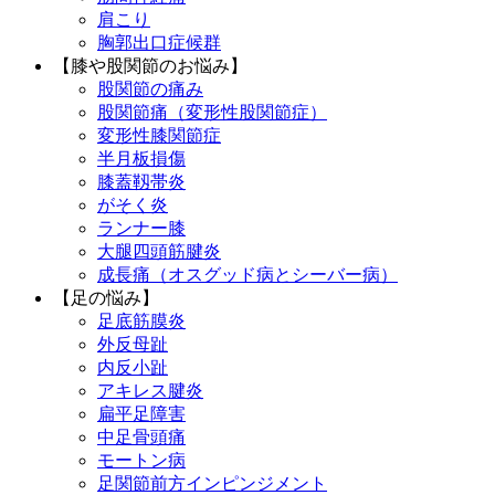
肩こり
胸郭出口症候群
【膝や股関節のお悩み】
股関節の痛み
股関節痛（変形性股関節症）
変形性膝関節症
半月板損傷
膝蓋靱帯炎
がそく炎
ランナー膝
大腿四頭筋腱炎
成長痛（オスグッド病とシーバー病）
【足の悩み】
足底筋膜炎
外反母趾
内反小趾
アキレス腱炎
扁平足障害
中足骨頭痛
モートン病
足関節前方インピンジメント