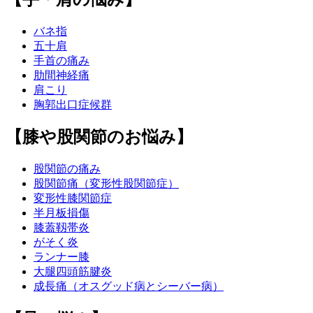
バネ指
五十肩
手首の痛み
肋間神経痛
肩こり
胸郭出口症候群
【膝や股関節のお悩み】
股関節の痛み
股関節痛（変形性股関節症）
変形性膝関節症
半月板損傷
膝蓋靱帯炎
がそく炎
ランナー膝
大腿四頭筋腱炎
成長痛（オスグッド病とシーバー病）