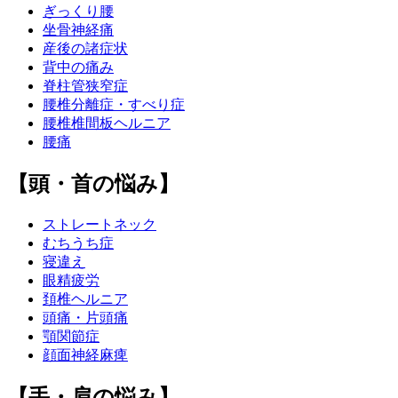
ぎっくり腰
坐骨神経痛
産後の諸症状
背中の痛み
脊柱管狭窄症
腰椎分離症・すべり症
腰椎椎間板ヘルニア
腰痛
【頭・首の悩み】
ストレートネック
むちうち症
寝違え
眼精疲労
頚椎ヘルニア
頭痛・片頭痛
顎関節症
顔面神経麻痺
【手・肩の悩み】