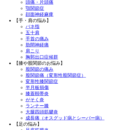
頭痛・片頭痛
顎関節症
顔面神経麻痺
【手・肩の悩み】
バネ指
五十肩
手首の痛み
肋間神経痛
肩こり
胸郭出口症候群
【膝や股関節のお悩み】
股関節の痛み
股関節痛（変形性股関節症）
変形性膝関節症
半月板損傷
膝蓋靱帯炎
がそく炎
ランナー膝
大腿四頭筋腱炎
成長痛（オスグッド病とシーバー病）
【足の悩み】