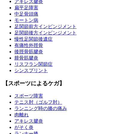
アキレス腱炎
扁平足障害
中足骨頭痛
モートン病
足関節前方インピンジメント
足関節後方インピンジメント
慢性足関節後遺症
有痛性外脛骨
後脛骨筋腱炎
腓骨筋腱炎
リスフラン関節症
シンスプリント
【スポーツによるケガ】
スポーツ障害
テニス肘（ゴルフ肘）
ランニング時の膝の痛み
肉離れ
アキレス腱炎
がそく炎
ランナー膝