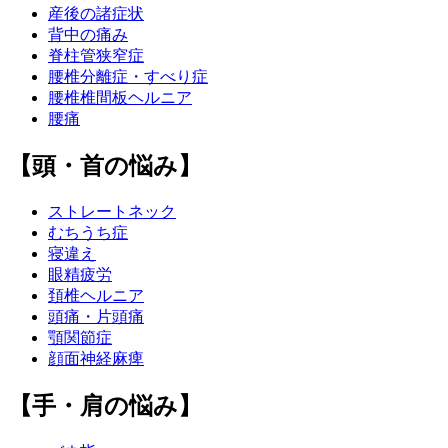
産後の諸症状
背中の痛み
脊柱管狭窄症
腰椎分離症・すべり症
腰椎椎間板ヘルニア
腰痛
【頭・首の悩み】
ストレートネック
むちうち症
寝違え
眼精疲労
頚椎ヘルニア
頭痛・片頭痛
顎関節症
顔面神経麻痺
【手・肩の悩み】