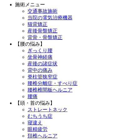
施術メニュー
交通事故施術
当院の電気治療機器
猫背矯正
産後骨盤矯正
背骨・骨盤矯正
【腰の悩み】
ぎっくり腰
坐骨神経痛
産後の諸症状
背中の痛み
脊柱管狭窄症
腰椎分離症・すべり症
腰椎椎間板ヘルニア
腰痛
【頭・首の悩み】
ストレートネック
むちうち症
寝違え
眼精疲労
頚椎ヘルニア