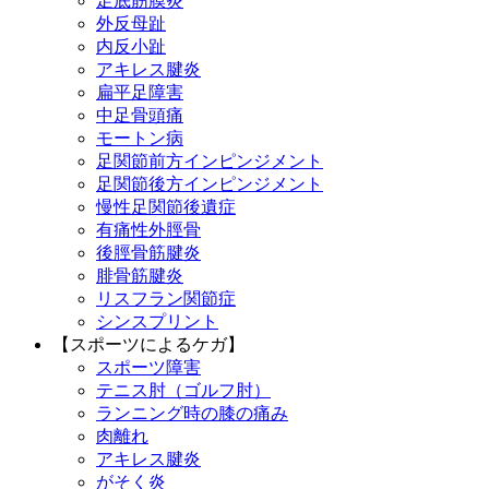
足底筋膜炎
外反母趾
内反小趾
アキレス腱炎
扁平足障害
中足骨頭痛
モートン病
足関節前方インピンジメント
足関節後方インピンジメント
慢性足関節後遺症
有痛性外脛骨
後脛骨筋腱炎
腓骨筋腱炎
リスフラン関節症
シンスプリント
【スポーツによるケガ】
スポーツ障害
テニス肘（ゴルフ肘）
ランニング時の膝の痛み
肉離れ
アキレス腱炎
がそく炎