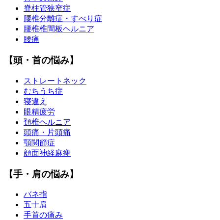
脊柱管狭窄症
腰椎分離症・すべり症
腰椎椎間板ヘルニア
腰痛
【頭・首の悩み】
ストレートネック
むちうち症
寝違え
眼精疲労
頚椎ヘルニア
頭痛・片頭痛
顎関節症
顔面神経麻痺
【手・肩の悩み】
バネ指
五十肩
手首の痛み