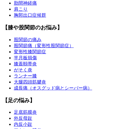
肋間神経痛
肩こり
胸郭出口症候群
【膝や股関節のお悩み】
股関節の痛み
股関節痛（変形性股関節症）
変形性膝関節症
半月板損傷
膝蓋靱帯炎
がそく炎
ランナー膝
大腿四頭筋腱炎
成長痛（オスグッド病とシーバー病）
【足の悩み】
足底筋膜炎
外反母趾
内反小趾