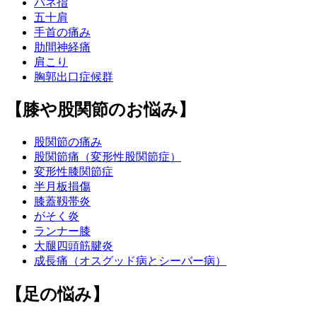
バネ指
五十肩
手首の痛み
肋間神経痛
肩こり
胸郭出口症候群
【膝や股関節のお悩み】
股関節の痛み
股関節痛（変形性股関節症）
変形性膝関節症
半月板損傷
膝蓋靱帯炎
がそく炎
ランナー膝
大腿四頭筋腱炎
成長痛（オスグッド病とシーバー病）
【足の悩み】