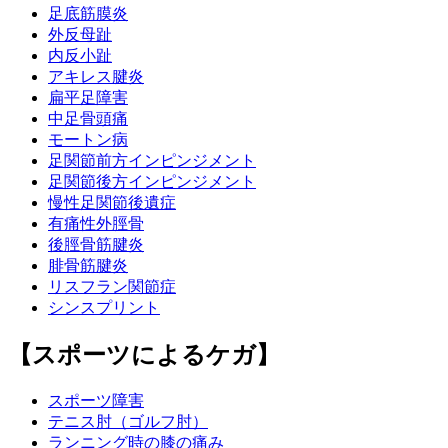
足底筋膜炎
外反母趾
内反小趾
アキレス腱炎
扁平足障害
中足骨頭痛
モートン病
足関節前方インピンジメント
足関節後方インピンジメント
慢性足関節後遺症
有痛性外脛骨
後脛骨筋腱炎
腓骨筋腱炎
リスフラン関節症
シンスプリント
【スポーツによるケガ】
スポーツ障害
テニス肘（ゴルフ肘）
ランニング時の膝の痛み