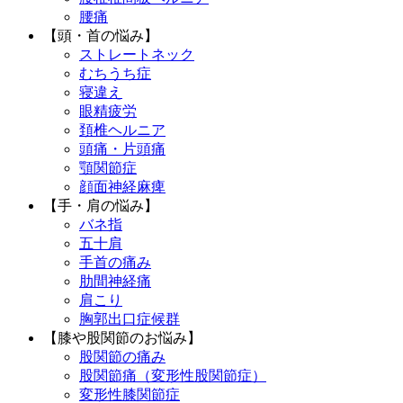
腰痛
【頭・首の悩み】
ストレートネック
むちうち症
寝違え
眼精疲労
頚椎ヘルニア
頭痛・片頭痛
顎関節症
顔面神経麻痺
【手・肩の悩み】
バネ指
五十肩
手首の痛み
肋間神経痛
肩こり
胸郭出口症候群
【膝や股関節のお悩み】
股関節の痛み
股関節痛（変形性股関節症）
変形性膝関節症