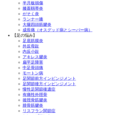
半月板損傷
膝蓋靱帯炎
がそく炎
ランナー膝
大腿四頭筋腱炎
成長痛（オスグッド病とシーバー病）
【足の悩み】
足底筋膜炎
外反母趾
内反小趾
アキレス腱炎
扁平足障害
中足骨頭痛
モートン病
足関節前方インピンジメント
足関節後方インピンジメント
慢性足関節後遺症
有痛性外脛骨
後脛骨筋腱炎
腓骨筋腱炎
リスフラン関節症