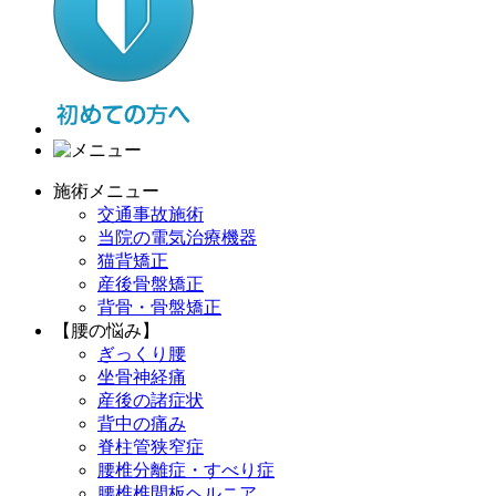
施術メニュー
交通事故施術
当院の電気治療機器
猫背矯正
産後骨盤矯正
背骨・骨盤矯正
【腰の悩み】
ぎっくり腰
坐骨神経痛
産後の諸症状
背中の痛み
脊柱管狭窄症
腰椎分離症・すべり症
腰椎椎間板ヘルニア