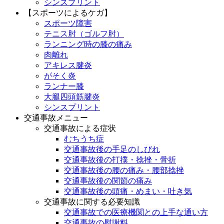
シンスプリント
【スポーツによるケガ】
スポーツ障害
テニス肘（ゴルフ肘）
ランニング時の膝の痛み
肉離れ
アキレス腱炎
がそく炎
ランナー膝
大腿四頭筋腱炎
シンスプリント
交通事故メニュー
交通事故による症状
むちうち症
交通事故後の手足のしびれ
交通事故後の打撲・捻挫・骨折
交通事故後の腰の痛み・腰部捻挫
交通事故後の関節の痛み
交通事故後の頭痛・めまい・吐き気
交通事故に関する必要知識
交通事故での医療機関との上手な通い方
交通事故の慰謝料