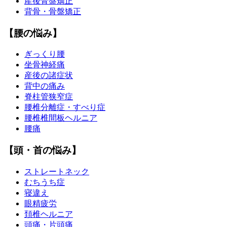
産後骨盤矯正
背骨・骨盤矯正
【腰の悩み】
ぎっくり腰
坐骨神経痛
産後の諸症状
背中の痛み
脊柱管狭窄症
腰椎分離症・すべり症
腰椎椎間板ヘルニア
腰痛
【頭・首の悩み】
ストレートネック
むちうち症
寝違え
眼精疲労
頚椎ヘルニア
頭痛・片頭痛