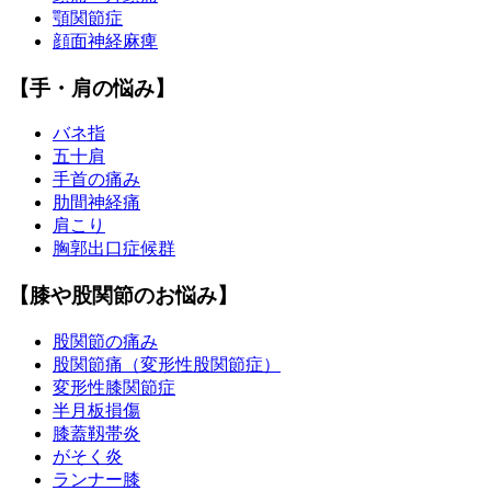
顎関節症
顔面神経麻痺
【手・肩の悩み】
バネ指
五十肩
手首の痛み
肋間神経痛
肩こり
胸郭出口症候群
【膝や股関節のお悩み】
股関節の痛み
股関節痛（変形性股関節症）
変形性膝関節症
半月板損傷
膝蓋靱帯炎
がそく炎
ランナー膝