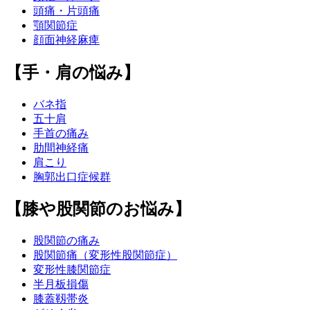
頭痛・片頭痛
顎関節症
顔面神経麻痺
【手・肩の悩み】
バネ指
五十肩
手首の痛み
肋間神経痛
肩こり
胸郭出口症候群
【膝や股関節のお悩み】
股関節の痛み
股関節痛（変形性股関節症）
変形性膝関節症
半月板損傷
膝蓋靱帯炎