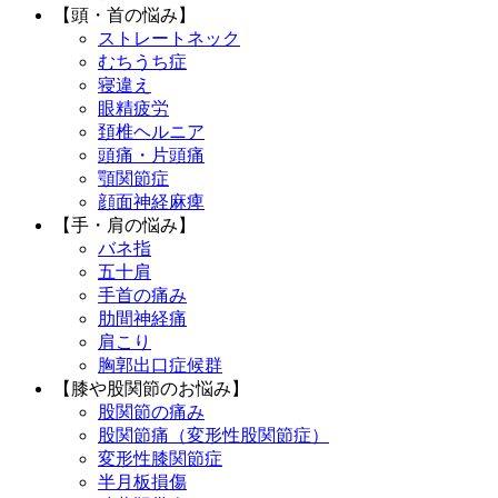
【頭・首の悩み】
ストレートネック
むちうち症
寝違え
眼精疲労
頚椎ヘルニア
頭痛・片頭痛
顎関節症
顔面神経麻痺
【手・肩の悩み】
バネ指
五十肩
手首の痛み
肋間神経痛
肩こり
胸郭出口症候群
【膝や股関節のお悩み】
股関節の痛み
股関節痛（変形性股関節症）
変形性膝関節症
半月板損傷