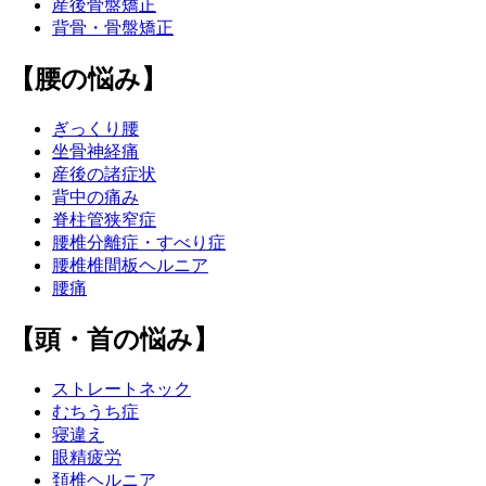
産後骨盤矯正
背骨・骨盤矯正
【腰の悩み】
ぎっくり腰
坐骨神経痛
産後の諸症状
背中の痛み
脊柱管狭窄症
腰椎分離症・すべり症
腰椎椎間板ヘルニア
腰痛
【頭・首の悩み】
ストレートネック
むちうち症
寝違え
眼精疲労
頚椎ヘルニア