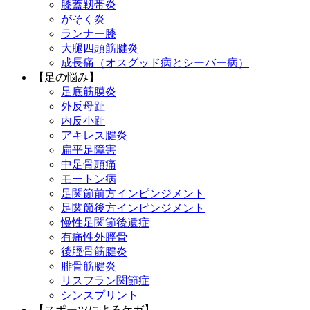
膝蓋靱帯炎
がそく炎
ランナー膝
大腿四頭筋腱炎
成長痛（オスグッド病とシーバー病）
【足の悩み】
足底筋膜炎
外反母趾
内反小趾
アキレス腱炎
扁平足障害
中足骨頭痛
モートン病
足関節前方インピンジメント
足関節後方インピンジメント
慢性足関節後遺症
有痛性外脛骨
後脛骨筋腱炎
腓骨筋腱炎
リスフラン関節症
シンスプリント
【スポーツによるケガ】