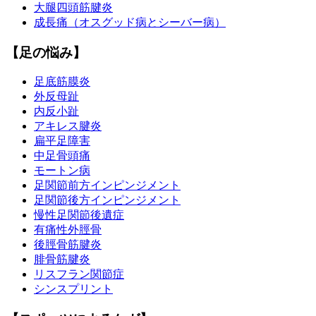
大腿四頭筋腱炎
成長痛（オスグッド病とシーバー病）
【足の悩み】
足底筋膜炎
外反母趾
内反小趾
アキレス腱炎
扁平足障害
中足骨頭痛
モートン病
足関節前方インピンジメント
足関節後方インピンジメント
慢性足関節後遺症
有痛性外脛骨
後脛骨筋腱炎
腓骨筋腱炎
リスフラン関節症
シンスプリント