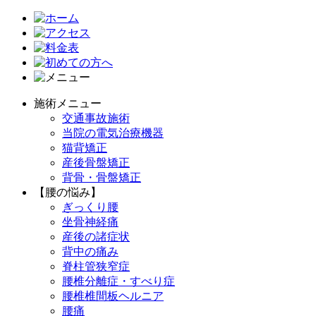
施術メニュー
交通事故施術
当院の電気治療機器
猫背矯正
産後骨盤矯正
背骨・骨盤矯正
【腰の悩み】
ぎっくり腰
坐骨神経痛
産後の諸症状
背中の痛み
脊柱管狭窄症
腰椎分離症・すべり症
腰椎椎間板ヘルニア
腰痛