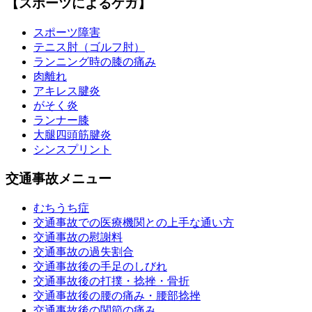
【スポーツによるケガ】
スポーツ障害
テニス肘（ゴルフ肘）
ランニング時の膝の痛み
肉離れ
アキレス腱炎
がそく炎
ランナー膝
大腿四頭筋腱炎
シンスプリント
交通事故メニュー
むちうち症
交通事故での医療機関との上手な通い方
交通事故の慰謝料
交通事故の過失割合
交通事故後の手足のしびれ
交通事故後の打撲・捻挫・骨折
交通事故後の腰の痛み・腰部捻挫
交通事故後の関節の痛み