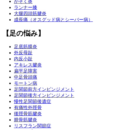
がそく炎
ランナー膝
大腿四頭筋腱炎
成長痛（オスグッド病とシーバー病）
【足の悩み】
足底筋膜炎
外反母趾
内反小趾
アキレス腱炎
扁平足障害
中足骨頭痛
モートン病
足関節前方インピンジメント
足関節後方インピンジメント
慢性足関節後遺症
有痛性外脛骨
後脛骨筋腱炎
腓骨筋腱炎
リスフラン関節症