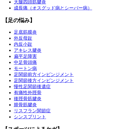
大腿四頭筋腱炎
成長痛（オスグッド病とシーバー病）
【足の悩み】
足底筋膜炎
外反母趾
内反小趾
アキレス腱炎
扁平足障害
中足骨頭痛
モートン病
足関節前方インピンジメント
足関節後方インピンジメント
慢性足関節後遺症
有痛性外脛骨
後脛骨筋腱炎
腓骨筋腱炎
リスフラン関節症
シンスプリント