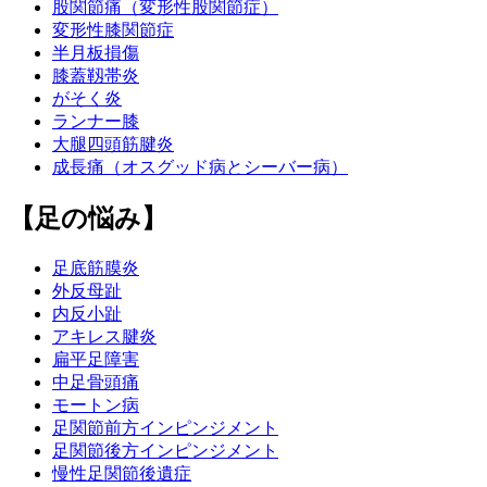
股関節痛（変形性股関節症）
変形性膝関節症
半月板損傷
膝蓋靱帯炎
がそく炎
ランナー膝
大腿四頭筋腱炎
成長痛（オスグッド病とシーバー病）
【足の悩み】
足底筋膜炎
外反母趾
内反小趾
アキレス腱炎
扁平足障害
中足骨頭痛
モートン病
足関節前方インピンジメント
足関節後方インピンジメント
慢性足関節後遺症