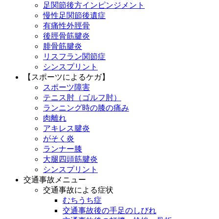
足関節後方インピンジメント
慢性足関節後遺症
有痛性外脛骨
後脛骨筋腱炎
腓骨筋腱炎
リスフラン関節症
シンスプリント
【スポーツによるケガ】
スポーツ障害
テニス肘（ゴルフ肘）
ランニング時の膝の痛み
肉離れ
アキレス腱炎
がそく炎
ランナー膝
大腿四頭筋腱炎
シンスプリント
交通事故メニュー
交通事故による症状
むちうち症
交通事故後の手足のしびれ