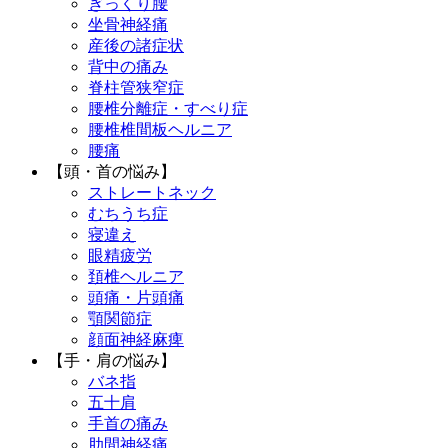
ぎっくり腰
坐骨神経痛
産後の諸症状
背中の痛み
脊柱管狭窄症
腰椎分離症・すべり症
腰椎椎間板ヘルニア
腰痛
【頭・首の悩み】
ストレートネック
むちうち症
寝違え
眼精疲労
頚椎ヘルニア
頭痛・片頭痛
顎関節症
顔面神経麻痺
【手・肩の悩み】
バネ指
五十肩
手首の痛み
肋間神経痛