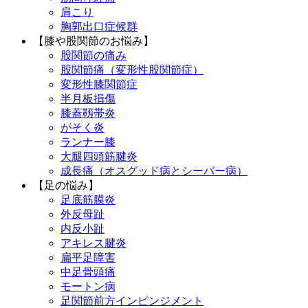
肩こり
胸郭出口症候群
【膝や股関節のお悩み】
股関節の痛み
股関節痛（変形性股関節症）
変形性膝関節症
半月板損傷
膝蓋靱帯炎
がそく炎
ランナー膝
大腿四頭筋腱炎
成長痛（オスグッド病とシーバー病）
【足の悩み】
足底筋膜炎
外反母趾
内反小趾
アキレス腱炎
扁平足障害
中足骨頭痛
モートン病
足関節前方インピンジメント