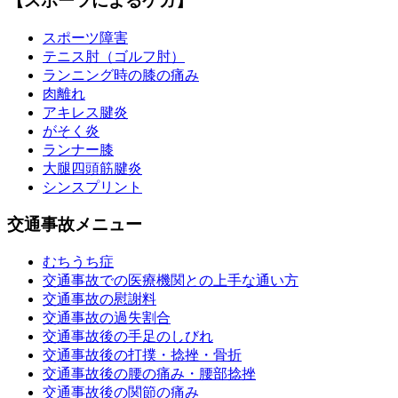
【スポーツによるケガ】
スポーツ障害
テニス肘（ゴルフ肘）
ランニング時の膝の痛み
肉離れ
アキレス腱炎
がそく炎
ランナー膝
大腿四頭筋腱炎
シンスプリント
交通事故メニュー
むちうち症
交通事故での医療機関との上手な通い方
交通事故の慰謝料
交通事故の過失割合
交通事故後の手足のしびれ
交通事故後の打撲・捻挫・骨折
交通事故後の腰の痛み・腰部捻挫
交通事故後の関節の痛み