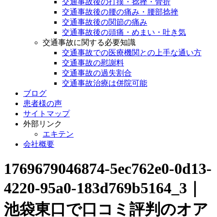
交通事故後の打撲・捻挫・骨折
交通事故後の腰の痛み・腰部捻挫
交通事故後の関節の痛み
交通事故後の頭痛・めまい・吐き気
交通事故に関する必要知識
交通事故での医療機関との上手な通い方
交通事故の慰謝料
交通事故の過失割合
交通事故治療は併院可能
ブログ
患者様の声
サイトマップ
外部リンク
エキテン
会社概要
1769679046874-5ec762e0-0d13-
4220-95a0-183d769b5164_3｜
池袋東口で口コミ評判のオア