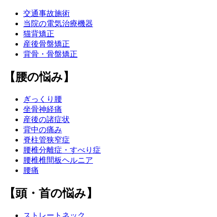
交通事故施術
当院の電気治療機器
猫背矯正
産後骨盤矯正
背骨・骨盤矯正
【腰の悩み】
ぎっくり腰
坐骨神経痛
産後の諸症状
背中の痛み
脊柱管狭窄症
腰椎分離症・すべり症
腰椎椎間板ヘルニア
腰痛
【頭・首の悩み】
ストレートネック