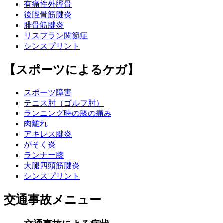
有痛性外脛骨
後脛骨筋腱炎
腓骨筋腱炎
リスフラン関節症
シンスプリント
【スポーツによるケガ】
スポーツ障害
テニス肘（ゴルフ肘）
ランニング時の膝の痛み
肉離れ
アキレス腱炎
がそく炎
ランナー膝
大腿四頭筋腱炎
シンスプリント
交通事故メニュー