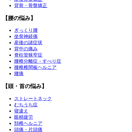
背骨・骨盤矯正
【腰の悩み】
ぎっくり腰
坐骨神経痛
産後の諸症状
背中の痛み
脊柱管狭窄症
腰椎分離症・すべり症
腰椎椎間板ヘルニア
腰痛
【頭・首の悩み】
ストレートネック
むちうち症
寝違え
眼精疲労
頚椎ヘルニア
頭痛・片頭痛