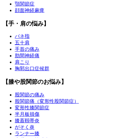
顎関節症
顔面神経麻痺
【手・肩の悩み】
バネ指
五十肩
手首の痛み
肋間神経痛
肩こり
胸郭出口症候群
【膝や股関節のお悩み】
股関節の痛み
股関節痛（変形性股関節症）
変形性膝関節症
半月板損傷
膝蓋靱帯炎
がそく炎
ランナー膝