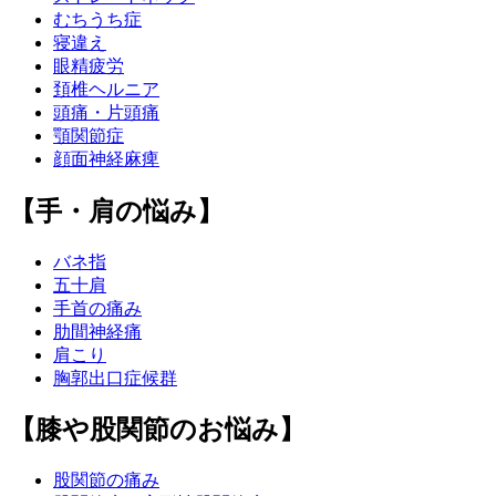
むちうち症
寝違え
眼精疲労
頚椎ヘルニア
頭痛・片頭痛
顎関節症
顔面神経麻痺
【手・肩の悩み】
バネ指
五十肩
手首の痛み
肋間神経痛
肩こり
胸郭出口症候群
【膝や股関節のお悩み】
股関節の痛み