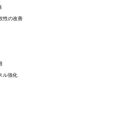
痛
柔軟性の改善
用
スル強化