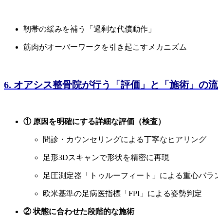
靭帯の緩みを補う「過剰な代償動作」
筋肉がオーバーワークを引き起こすメカニズム
6. オアシス整骨院が行う「評価」と「施術」の
① 原因を明確にする詳細な評価（検査）
問診・カウンセリングによる丁寧なヒアリング
足形3Dスキャンで形状を精密に再現
足圧測定器「トゥルーフィート」による重心バラ
欧米基準の足病医指標「FPI」による姿勢判定
② 状態に合わせた段階的な施術