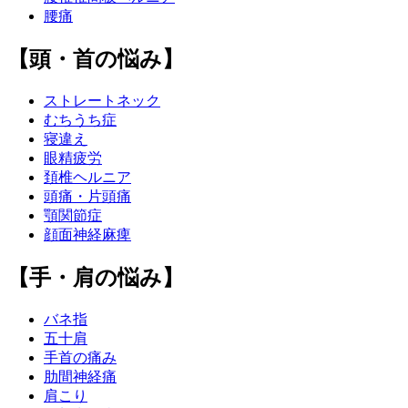
腰痛
【頭・首の悩み】
ストレートネック
むちうち症
寝違え
眼精疲労
頚椎ヘルニア
頭痛・片頭痛
顎関節症
顔面神経麻痺
【手・肩の悩み】
バネ指
五十肩
手首の痛み
肋間神経痛
肩こり