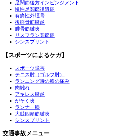
足関節後方インピンジメント
慢性足関節後遺症
有痛性外脛骨
後脛骨筋腱炎
腓骨筋腱炎
リスフラン関節症
シンスプリント
【スポーツによるケガ】
スポーツ障害
テニス肘（ゴルフ肘）
ランニング時の膝の痛み
肉離れ
アキレス腱炎
がそく炎
ランナー膝
大腿四頭筋腱炎
シンスプリント
交通事故メニュー