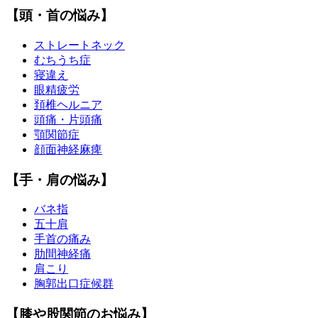
【頭・首の悩み】
ストレートネック
むちうち症
寝違え
眼精疲労
頚椎ヘルニア
頭痛・片頭痛
顎関節症
顔面神経麻痺
【手・肩の悩み】
バネ指
五十肩
手首の痛み
肋間神経痛
肩こり
胸郭出口症候群
【膝や股関節のお悩み】