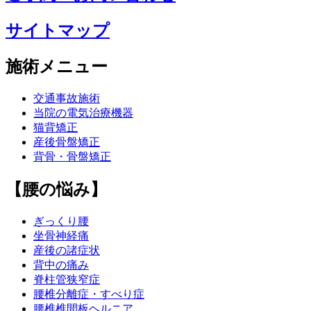
サイトマップ
施術メニュー
交通事故施術
当院の電気治療機器
猫背矯正
産後骨盤矯正
背骨・骨盤矯正
【腰の悩み】
ぎっくり腰
坐骨神経痛
産後の諸症状
背中の痛み
脊柱管狭窄症
腰椎分離症・すべり症
腰椎椎間板ヘルニア