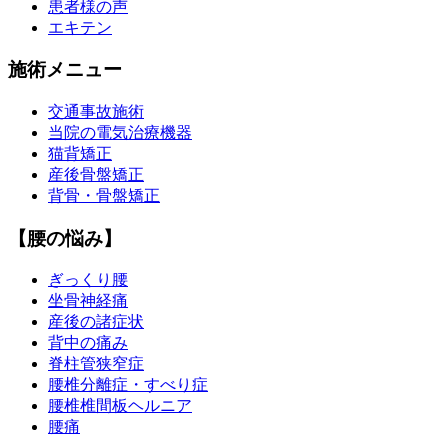
患者様の声
エキテン
施術メニュー
交通事故施術
当院の電気治療機器
猫背矯正
産後骨盤矯正
背骨・骨盤矯正
【腰の悩み】
ぎっくり腰
坐骨神経痛
産後の諸症状
背中の痛み
脊柱管狭窄症
腰椎分離症・すべり症
腰椎椎間板ヘルニア
腰痛