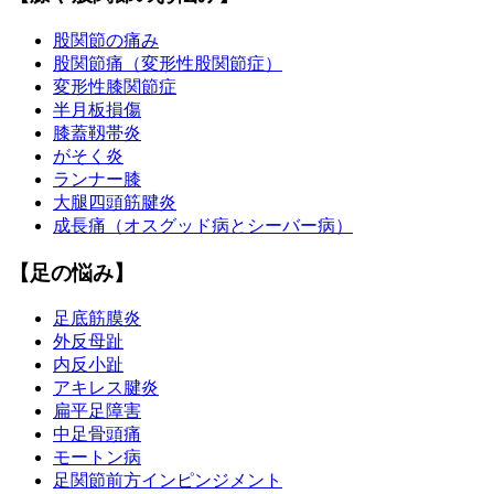
股関節の痛み
股関節痛（変形性股関節症）
変形性膝関節症
半月板損傷
膝蓋靱帯炎
がそく炎
ランナー膝
大腿四頭筋腱炎
成長痛（オスグッド病とシーバー病）
【足の悩み】
足底筋膜炎
外反母趾
内反小趾
アキレス腱炎
扁平足障害
中足骨頭痛
モートン病
足関節前方インピンジメント