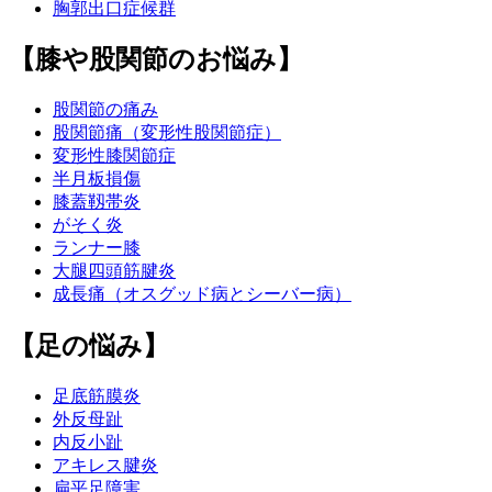
胸郭出口症候群
【膝や股関節のお悩み】
股関節の痛み
股関節痛（変形性股関節症）
変形性膝関節症
半月板損傷
膝蓋靱帯炎
がそく炎
ランナー膝
大腿四頭筋腱炎
成長痛（オスグッド病とシーバー病）
【足の悩み】
足底筋膜炎
外反母趾
内反小趾
アキレス腱炎
扁平足障害