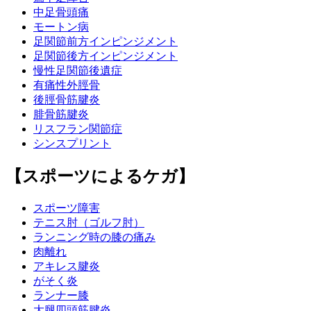
中足骨頭痛
モートン病
足関節前方インピンジメント
足関節後方インピンジメント
慢性足関節後遺症
有痛性外脛骨
後脛骨筋腱炎
腓骨筋腱炎
リスフラン関節症
シンスプリント
【スポーツによるケガ】
スポーツ障害
テニス肘（ゴルフ肘）
ランニング時の膝の痛み
肉離れ
アキレス腱炎
がそく炎
ランナー膝
大腿四頭筋腱炎