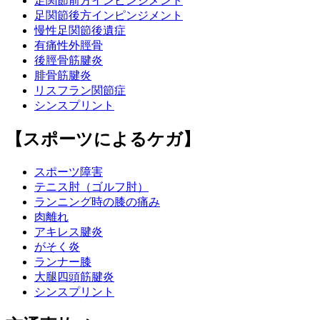
足関節前方インピンジメント
足関節後方インピンジメント
慢性足関節後遺症
有痛性外脛骨
後脛骨筋腱炎
腓骨筋腱炎
リスフラン関節症
シンスプリント
【スポーツによるケガ】
スポーツ障害
テニス肘（ゴルフ肘）
ランニング時の膝の痛み
肉離れ
アキレス腱炎
がそく炎
ランナー膝
大腿四頭筋腱炎
シンスプリント