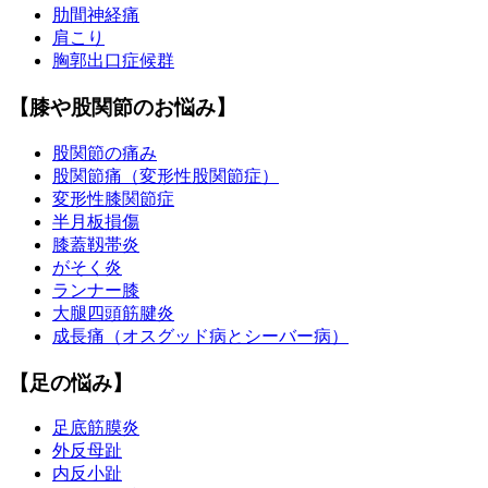
肋間神経痛
肩こり
胸郭出口症候群
【膝や股関節のお悩み】
股関節の痛み
股関節痛（変形性股関節症）
変形性膝関節症
半月板損傷
膝蓋靱帯炎
がそく炎
ランナー膝
大腿四頭筋腱炎
成長痛（オスグッド病とシーバー病）
【足の悩み】
足底筋膜炎
外反母趾
内反小趾