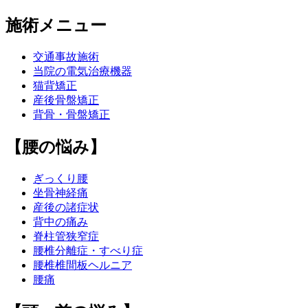
施術メニュー
交通事故施術
当院の電気治療機器
猫背矯正
産後骨盤矯正
背骨・骨盤矯正
【腰の悩み】
ぎっくり腰
坐骨神経痛
産後の諸症状
背中の痛み
脊柱管狭窄症
腰椎分離症・すべり症
腰椎椎間板ヘルニア
腰痛