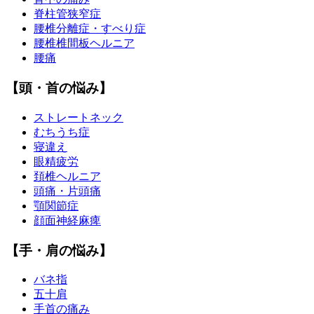
脊柱管狭窄症
腰椎分離症・すべり症
腰椎椎間板ヘルニア
腰痛
【頭・首の悩み】
ストレートネック
むちうち症
寝違え
眼精疲労
頚椎ヘルニア
頭痛・片頭痛
顎関節症
顔面神経麻痺
【手・肩の悩み】
バネ指
五十肩
手首の痛み