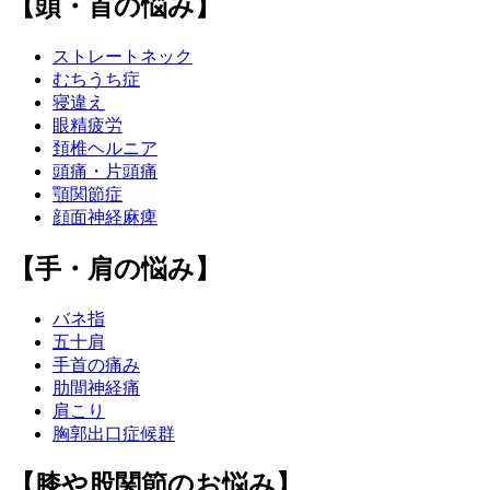
【頭・首の悩み】
ストレートネック
むちうち症
寝違え
眼精疲労
頚椎ヘルニア
頭痛・片頭痛
顎関節症
顔面神経麻痺
【手・肩の悩み】
バネ指
五十肩
手首の痛み
肋間神経痛
肩こり
胸郭出口症候群
【膝や股関節のお悩み】