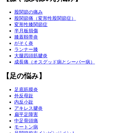
股関節の痛み
股関節痛（変形性股関節症）
変形性膝関節症
半月板損傷
膝蓋靱帯炎
がそく炎
ランナー膝
大腿四頭筋腱炎
成長痛（オスグッド病とシーバー病）
【足の悩み】
足底筋膜炎
外反母趾
内反小趾
アキレス腱炎
扁平足障害
中足骨頭痛
モートン病