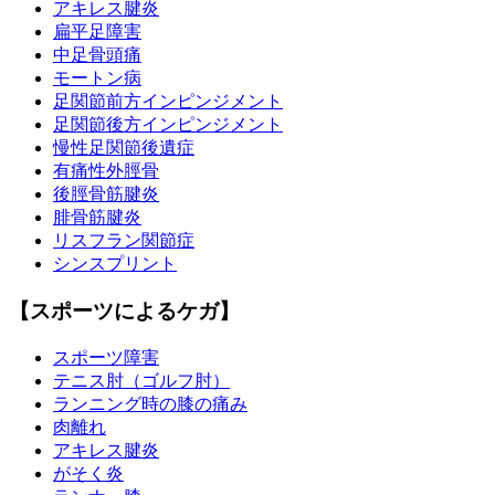
アキレス腱炎
扁平足障害
中足骨頭痛
モートン病
足関節前方インピンジメント
足関節後方インピンジメント
慢性足関節後遺症
有痛性外脛骨
後脛骨筋腱炎
腓骨筋腱炎
リスフラン関節症
シンスプリント
【スポーツによるケガ】
スポーツ障害
テニス肘（ゴルフ肘）
ランニング時の膝の痛み
肉離れ
アキレス腱炎
がそく炎