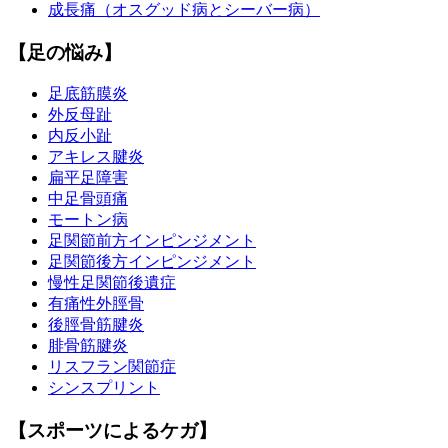
成長痛（オスグッド病とシーバー病）
【足の悩み】
足底筋膜炎
外反母趾
内反小趾
アキレス腱炎
扁平足障害
中足骨頭痛
モートン病
足関節前方インピンジメント
足関節後方インピンジメント
慢性足関節後遺症
有痛性外脛骨
後脛骨筋腱炎
腓骨筋腱炎
リスフラン関節症
シンスプリント
【スポーツによるケガ】