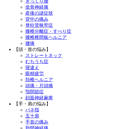
ぎっくり腰
坐骨神経痛
産後の諸症状
背中の痛み
脊柱管狭窄症
腰椎分離症・すべり症
腰椎椎間板ヘルニア
腰痛
【頭・首の悩み】
ストレートネック
むちうち症
寝違え
眼精疲労
頚椎ヘルニア
頭痛・片頭痛
顎関節症
顔面神経麻痺
【手・肩の悩み】
バネ指
五十肩
手首の痛み
肋間神経痛