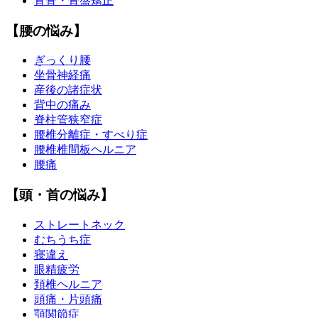
背骨・骨盤矯正
【腰の悩み】
ぎっくり腰
坐骨神経痛
産後の諸症状
背中の痛み
脊柱管狭窄症
腰椎分離症・すべり症
腰椎椎間板ヘルニア
腰痛
【頭・首の悩み】
ストレートネック
むちうち症
寝違え
眼精疲労
頚椎ヘルニア
頭痛・片頭痛
顎関節症