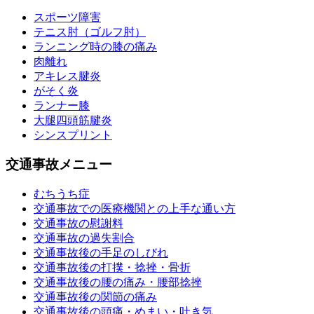
スポーツ障害
テニス肘（ゴルフ肘）
ランニング時の膝の痛み
肉離れ
アキレス腱炎
がそく炎
ランナー膝
大腿四頭筋腱炎
シンスプリント
交通事故メニュー
むちうち症
交通事故での医療機関との上手な通い方
交通事故の慰謝料
交通事故の過失割合
交通事故後の手足のしびれ
交通事故後の打撲・捻挫・骨折
交通事故後の腰の痛み・腰部捻挫
交通事故後の関節の痛み
交通事故後の頭痛・めまい・吐き気