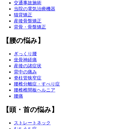
交通事故施術
当院の電気治療機器
猫背矯正
産後骨盤矯正
背骨・骨盤矯正
【腰の悩み】
ぎっくり腰
坐骨神経痛
産後の諸症状
背中の痛み
脊柱管狭窄症
腰椎分離症・すべり症
腰椎椎間板ヘルニア
腰痛
【頭・首の悩み】
ストレートネック
むちうち症