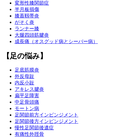
変形性膝関節症
半月板損傷
膝蓋靱帯炎
がそく炎
ランナー膝
大腿四頭筋腱炎
成長痛（オスグッド病とシーバー病）
【足の悩み】
足底筋膜炎
外反母趾
内反小趾
アキレス腱炎
扁平足障害
中足骨頭痛
モートン病
足関節前方インピンジメント
足関節後方インピンジメント
慢性足関節後遺症
有痛性外脛骨