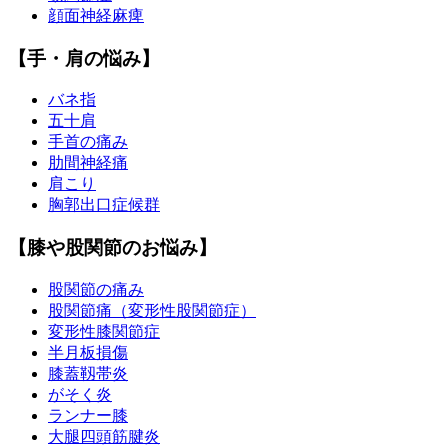
顔面神経麻痺
【手・肩の悩み】
バネ指
五十肩
手首の痛み
肋間神経痛
肩こり
胸郭出口症候群
【膝や股関節のお悩み】
股関節の痛み
股関節痛（変形性股関節症）
変形性膝関節症
半月板損傷
膝蓋靱帯炎
がそく炎
ランナー膝
大腿四頭筋腱炎