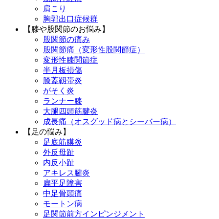
肩こり
胸郭出口症候群
【膝や股関節のお悩み】
股関節の痛み
股関節痛（変形性股関節症）
変形性膝関節症
半月板損傷
膝蓋靱帯炎
がそく炎
ランナー膝
大腿四頭筋腱炎
成長痛（オスグッド病とシーバー病）
【足の悩み】
足底筋膜炎
外反母趾
内反小趾
アキレス腱炎
扁平足障害
中足骨頭痛
モートン病
足関節前方インピンジメント