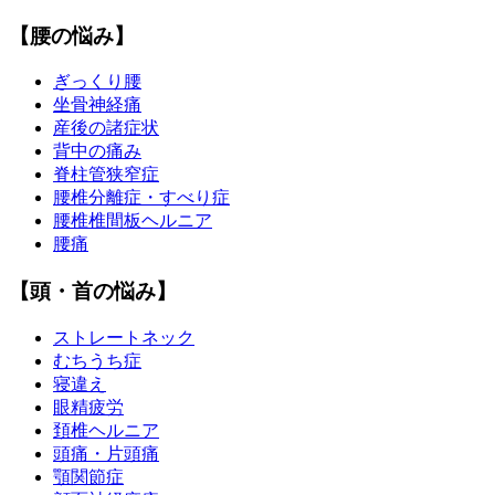
【腰の悩み】
ぎっくり腰
坐骨神経痛
産後の諸症状
背中の痛み
脊柱管狭窄症
腰椎分離症・すべり症
腰椎椎間板ヘルニア
腰痛
【頭・首の悩み】
ストレートネック
むちうち症
寝違え
眼精疲労
頚椎ヘルニア
頭痛・片頭痛
顎関節症