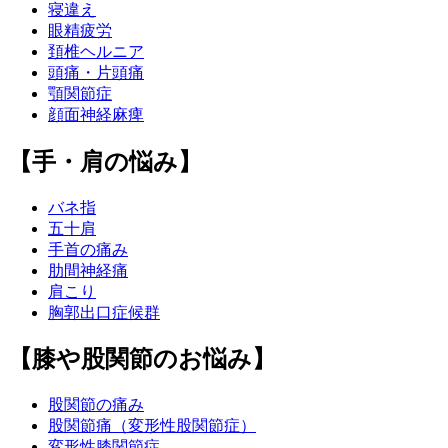
寝違え
眼精疲労
頚椎ヘルニア
頭痛・片頭痛
顎関節症
顔面神経麻痺
【手・肩の悩み】
バネ指
五十肩
手首の痛み
肋間神経痛
肩こり
胸郭出口症候群
【膝や股関節のお悩み】
股関節の痛み
股関節痛（変形性股関節症）
変形性膝関節症