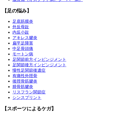
【足の悩み】
足底筋膜炎
外反母趾
内反小趾
アキレス腱炎
扁平足障害
中足骨頭痛
モートン病
足関節前方インピンジメント
足関節後方インピンジメント
慢性足関節後遺症
有痛性外脛骨
後脛骨筋腱炎
腓骨筋腱炎
リスフラン関節症
シンスプリント
【スポーツによるケガ】