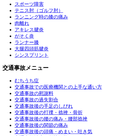
スポーツ障害
テニス肘（ゴルフ肘）
ランニング時の膝の痛み
肉離れ
アキレス腱炎
がそく炎
ランナー膝
大腿四頭筋腱炎
シンスプリント
交通事故メニュー
むちうち症
交通事故での医療機関との上手な通い方
交通事故の慰謝料
交通事故の過失割合
交通事故後の手足のしびれ
交通事故後の打撲・捻挫・骨折
交通事故後の腰の痛み・腰部捻挫
交通事故後の関節の痛み
交通事故後の頭痛・めまい・吐き気