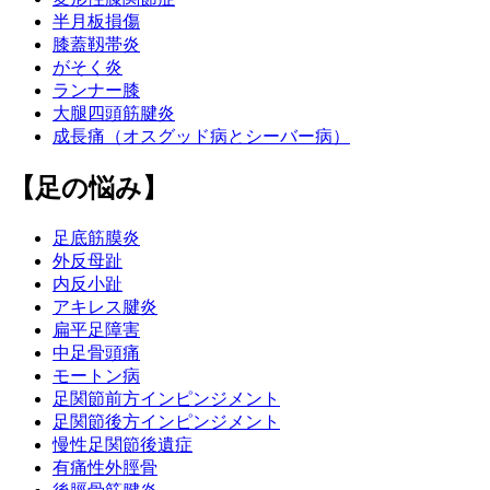
半月板損傷
膝蓋靱帯炎
がそく炎
ランナー膝
大腿四頭筋腱炎
成長痛（オスグッド病とシーバー病）
【足の悩み】
足底筋膜炎
外反母趾
内反小趾
アキレス腱炎
扁平足障害
中足骨頭痛
モートン病
足関節前方インピンジメント
足関節後方インピンジメント
慢性足関節後遺症
有痛性外脛骨