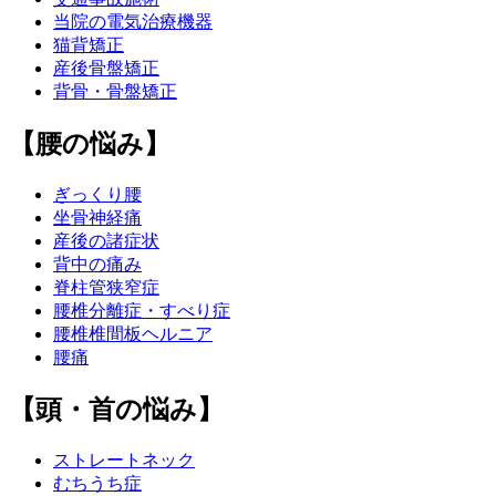
当院の電気治療機器
猫背矯正
産後骨盤矯正
背骨・骨盤矯正
【腰の悩み】
ぎっくり腰
坐骨神経痛
産後の諸症状
背中の痛み
脊柱管狭窄症
腰椎分離症・すべり症
腰椎椎間板ヘルニア
腰痛
【頭・首の悩み】
ストレートネック
むちうち症