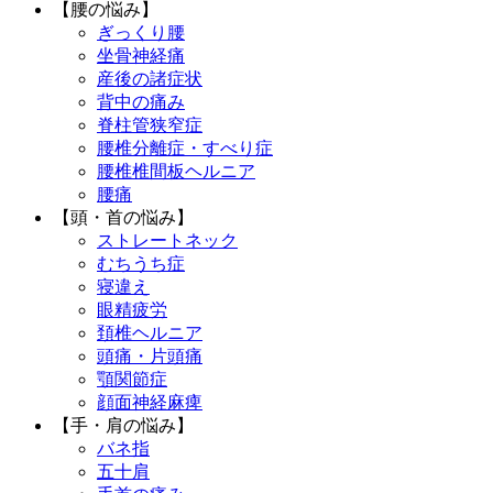
【腰の悩み】
ぎっくり腰
坐骨神経痛
産後の諸症状
背中の痛み
脊柱管狭窄症
腰椎分離症・すべり症
腰椎椎間板ヘルニア
腰痛
【頭・首の悩み】
ストレートネック
むちうち症
寝違え
眼精疲労
頚椎ヘルニア
頭痛・片頭痛
顎関節症
顔面神経麻痺
【手・肩の悩み】
バネ指
五十肩