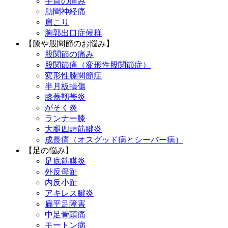
手首の痛み
肋間神経痛
肩こり
胸郭出口症候群
【膝や股関節のお悩み】
股関節の痛み
股関節痛（変形性股関節症）
変形性膝関節症
半月板損傷
膝蓋靱帯炎
がそく炎
ランナー膝
大腿四頭筋腱炎
成長痛（オスグッド病とシーバー病）
【足の悩み】
足底筋膜炎
外反母趾
内反小趾
アキレス腱炎
扁平足障害
中足骨頭痛
モートン病