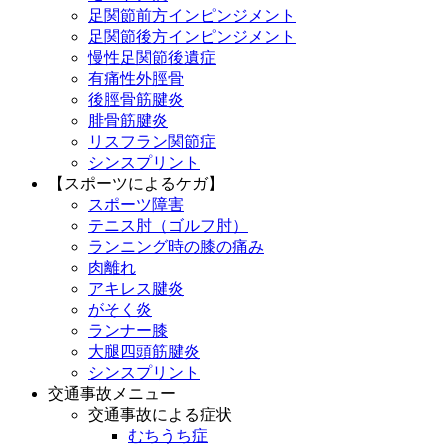
足関節前方インピンジメント
足関節後方インピンジメント
慢性足関節後遺症
有痛性外脛骨
後脛骨筋腱炎
腓骨筋腱炎
リスフラン関節症
シンスプリント
【スポーツによるケガ】
スポーツ障害
テニス肘（ゴルフ肘）
ランニング時の膝の痛み
肉離れ
アキレス腱炎
がそく炎
ランナー膝
大腿四頭筋腱炎
シンスプリント
交通事故メニュー
交通事故による症状
むちうち症