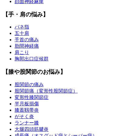
顔面神経麻痺
【手・肩の悩み】
バネ指
五十肩
手首の痛み
肋間神経痛
肩こり
胸郭出口症候群
【膝や股関節のお悩み】
股関節の痛み
股関節痛（変形性股関節症）
変形性膝関節症
半月板損傷
膝蓋靱帯炎
がそく炎
ランナー膝
大腿四頭筋腱炎
成長痛（オスグッド病とシーバー病）