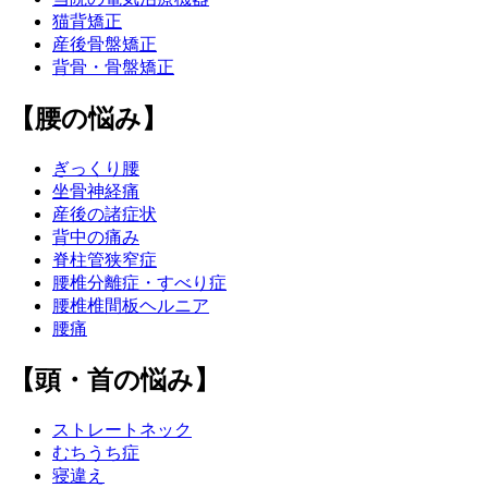
猫背矯正
産後骨盤矯正
背骨・骨盤矯正
【腰の悩み】
ぎっくり腰
坐骨神経痛
産後の諸症状
背中の痛み
脊柱管狭窄症
腰椎分離症・すべり症
腰椎椎間板ヘルニア
腰痛
【頭・首の悩み】
ストレートネック
むちうち症
寝違え