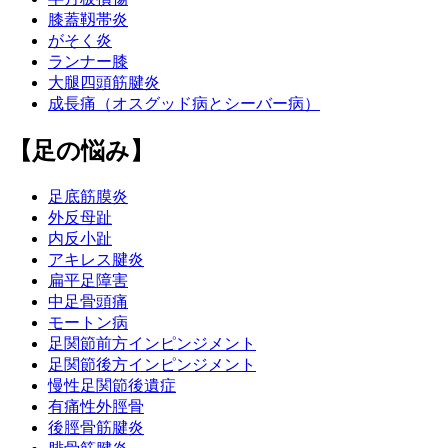
膝蓋靱帯炎
がそく炎
ランナー膝
大腿四頭筋腱炎
成長痛（オスグッド病とシーバー病）
【足の悩み】
足底筋膜炎
外反母趾
内反小趾
アキレス腱炎
扁平足障害
中足骨頭痛
モートン病
足関節前方インピンジメント
足関節後方インピンジメント
慢性足関節後遺症
有痛性外脛骨
後脛骨筋腱炎