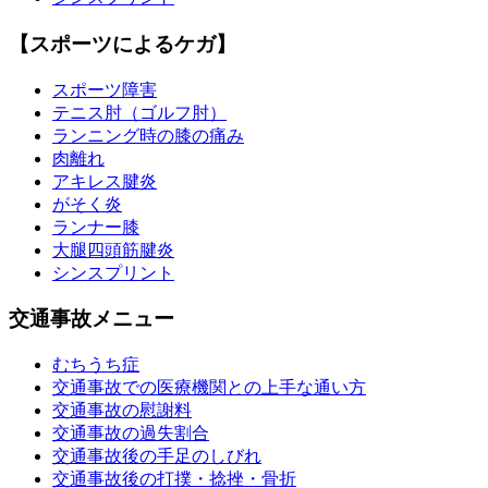
【スポーツによるケガ】
スポーツ障害
テニス肘（ゴルフ肘）
ランニング時の膝の痛み
肉離れ
アキレス腱炎
がそく炎
ランナー膝
大腿四頭筋腱炎
シンスプリント
交通事故メニュー
むちうち症
交通事故での医療機関との上手な通い方
交通事故の慰謝料
交通事故の過失割合
交通事故後の手足のしびれ
交通事故後の打撲・捻挫・骨折