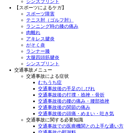
シンスプリント
【スポーツによるケガ】
スポーツ障害
テニス肘（ゴルフ肘）
ランニング時の膝の痛み
肉離れ
アキレス腱炎
がそく炎
ランナー膝
大腿四頭筋腱炎
シンスプリント
交通事故メニュー
交通事故による症状
むちうち症
交通事故後の手足のしびれ
交通事故後の打撲・捻挫・骨折
交通事故後の腰の痛み・腰部捻挫
交通事故後の関節の痛み
交通事故後の頭痛・めまい・吐き気
交通事故に関する必要知識
交通事故での医療機関との上手な通い方
交通事故の慰謝料