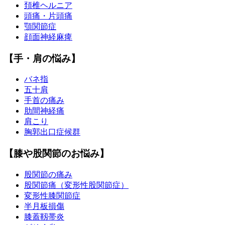
頚椎ヘルニア
頭痛・片頭痛
顎関節症
顔面神経麻痺
【手・肩の悩み】
バネ指
五十肩
手首の痛み
肋間神経痛
肩こり
胸郭出口症候群
【膝や股関節のお悩み】
股関節の痛み
股関節痛（変形性股関節症）
変形性膝関節症
半月板損傷
膝蓋靱帯炎