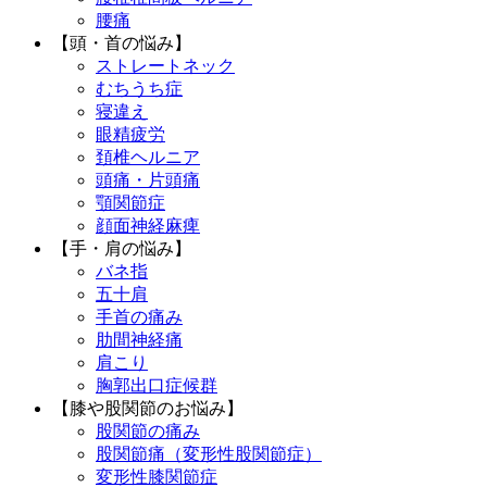
腰痛
【頭・首の悩み】
ストレートネック
むちうち症
寝違え
眼精疲労
頚椎ヘルニア
頭痛・片頭痛
顎関節症
顔面神経麻痺
【手・肩の悩み】
バネ指
五十肩
手首の痛み
肋間神経痛
肩こり
胸郭出口症候群
【膝や股関節のお悩み】
股関節の痛み
股関節痛（変形性股関節症）
変形性膝関節症