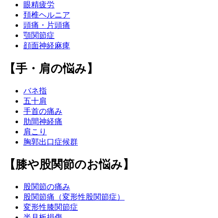
眼精疲労
頚椎ヘルニア
頭痛・片頭痛
顎関節症
顔面神経麻痺
【手・肩の悩み】
バネ指
五十肩
手首の痛み
肋間神経痛
肩こり
胸郭出口症候群
【膝や股関節のお悩み】
股関節の痛み
股関節痛（変形性股関節症）
変形性膝関節症
半月板損傷