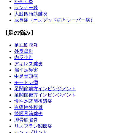
がそく炎
ランナー膝
大腿四頭筋腱炎
成長痛（オスグッド病とシーバー病）
【足の悩み】
足底筋膜炎
外反母趾
内反小趾
アキレス腱炎
扁平足障害
中足骨頭痛
モートン病
足関節前方インピンジメント
足関節後方インピンジメント
慢性足関節後遺症
有痛性外脛骨
後脛骨筋腱炎
腓骨筋腱炎
リスフラン関節症
シンスプリント