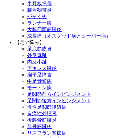
半月板損傷
膝蓋靱帯炎
がそく炎
ランナー膝
大腿四頭筋腱炎
成長痛（オスグッド病とシーバー病）
【足の悩み】
足底筋膜炎
外反母趾
内反小趾
アキレス腱炎
扁平足障害
中足骨頭痛
モートン病
足関節前方インピンジメント
足関節後方インピンジメント
慢性足関節後遺症
有痛性外脛骨
後脛骨筋腱炎
腓骨筋腱炎
リスフラン関節症