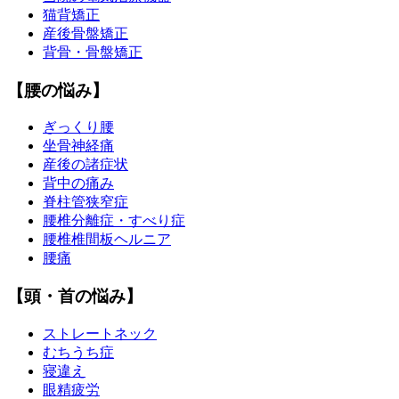
猫背矯正
産後骨盤矯正
背骨・骨盤矯正
【腰の悩み】
ぎっくり腰
坐骨神経痛
産後の諸症状
背中の痛み
脊柱管狭窄症
腰椎分離症・すべり症
腰椎椎間板ヘルニア
腰痛
【頭・首の悩み】
ストレートネック
むちうち症
寝違え
眼精疲労