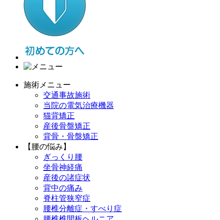
施術メニュー
交通事故施術
当院の電気治療機器
猫背矯正
産後骨盤矯正
背骨・骨盤矯正
【腰の悩み】
ぎっくり腰
坐骨神経痛
産後の諸症状
背中の痛み
脊柱管狭窄症
腰椎分離症・すべり症
腰椎椎間板ヘルニア