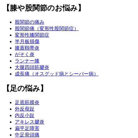
【膝や股関節のお悩み】
股関節の痛み
股関節痛（変形性股関節症）
変形性膝関節症
半月板損傷
膝蓋靱帯炎
がそく炎
ランナー膝
大腿四頭筋腱炎
成長痛（オスグッド病とシーバー病）
【足の悩み】
足底筋膜炎
外反母趾
内反小趾
アキレス腱炎
扁平足障害
中足骨頭痛