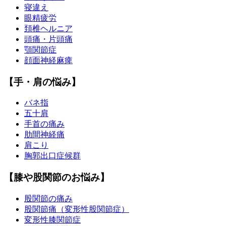
寝違え
眼精疲労
頚椎ヘルニア
頭痛・片頭痛
顎関節症
顔面神経麻痺
【手・肩の悩み】
バネ指
五十肩
手首の痛み
肋間神経痛
肩こり
胸郭出口症候群
【膝や股関節のお悩み】
股関節の痛み
股関節痛（変形性股関節症）
変形性膝関節症