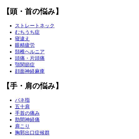
【頭・首の悩み】
ストレートネック
むちうち症
寝違え
眼精疲労
頚椎ヘルニア
頭痛・片頭痛
顎関節症
顔面神経麻痺
【手・肩の悩み】
バネ指
五十肩
手首の痛み
肋間神経痛
肩こり
胸郭出口症候群