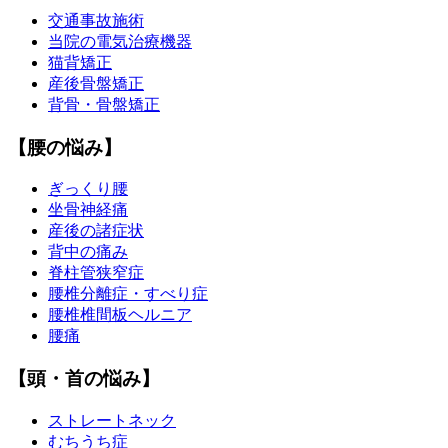
交通事故施術
当院の電気治療機器
猫背矯正
産後骨盤矯正
背骨・骨盤矯正
【腰の悩み】
ぎっくり腰
坐骨神経痛
産後の諸症状
背中の痛み
脊柱管狭窄症
腰椎分離症・すべり症
腰椎椎間板ヘルニア
腰痛
【頭・首の悩み】
ストレートネック
むちうち症