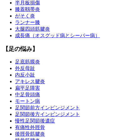
半月板損傷
膝蓋靱帯炎
がそく炎
ランナー膝
大腿四頭筋腱炎
成長痛（オスグッド病とシーバー病）
【足の悩み】
足底筋膜炎
外反母趾
内反小趾
アキレス腱炎
扁平足障害
中足骨頭痛
モートン病
足関節前方インピンジメント
足関節後方インピンジメント
慢性足関節後遺症
有痛性外脛骨
後脛骨筋腱炎