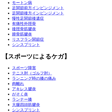
モートン病
足関節前方インピンジメント
足関節後方インピンジメント
慢性足関節後遺症
有痛性外脛骨
後脛骨筋腱炎
腓骨筋腱炎
リスフラン関節症
シンスプリント
【スポーツによるケガ】
スポーツ障害
テニス肘（ゴルフ肘）
ランニング時の膝の痛み
肉離れ
アキレス腱炎
がそく炎
ランナー膝
大腿四頭筋腱炎
シンスプリント