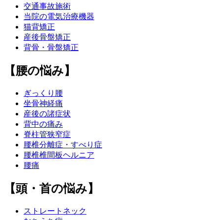
交通事故施術
当院の電気治療機器
猫背矯正
産後骨盤矯正
背骨・骨盤矯正
【腰の悩み】
ぎっくり腰
坐骨神経痛
産後の諸症状
背中の痛み
脊柱管狭窄症
腰椎分離症・すべり症
腰椎椎間板ヘルニア
腰痛
【頭・首の悩み】
ストレートネック