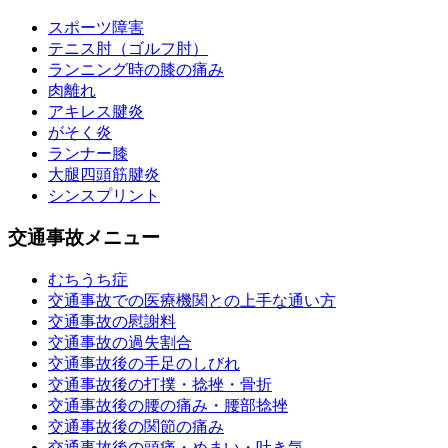
スポーツ障害
テニス肘（ゴルフ肘）
ランニング時の膝の痛み
肉離れ
アキレス腱炎
がそく炎
ランナー膝
大腿四頭筋腱炎
シンスプリント
交通事故メニュー
むちうち症
交通事故での医療機関との上手な通い方
交通事故の慰謝料
交通事故の過失割合
交通事故後の手足のしびれ
交通事故後の打撲・捻挫・骨折
交通事故後の腰の痛み・腰部捻挫
交通事故後の関節の痛み
交通事故後の頭痛・めまい・吐き気