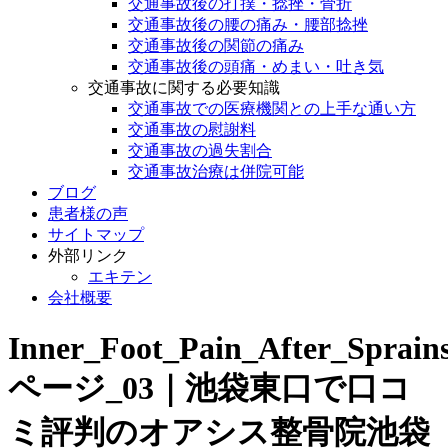
交通事故後の打撲・捻挫・骨折
交通事故後の腰の痛み・腰部捻挫
交通事故後の関節の痛み
交通事故後の頭痛・めまい・吐き気
交通事故に関する必要知識
交通事故での医療機関との上手な通い方
交通事故の慰謝料
交通事故の過失割合
交通事故治療は併院可能
ブログ
患者様の声
サイトマップ
外部リンク
エキテン
会社概要
Inner_Foot_Pain_After_Sprain
ページ_03｜池袋東口で口コ
ミ評判のオアシス整骨院池袋