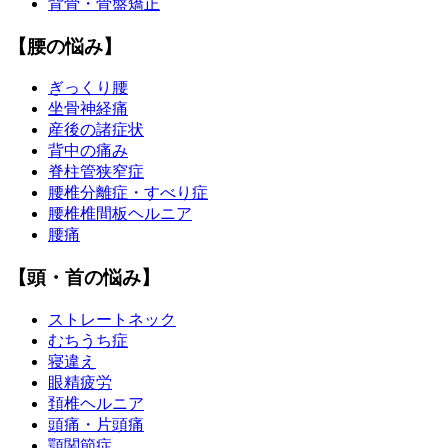
背骨・骨盤矯正
【腰の悩み】
ぎっくり腰
坐骨神経痛
産後の諸症状
背中の痛み
脊柱管狭窄症
腰椎分離症・すべり症
腰椎椎間板ヘルニア
腰痛
【頭・首の悩み】
ストレートネック
むちうち症
寝違え
眼精疲労
頚椎ヘルニア
頭痛・片頭痛
顎関節症