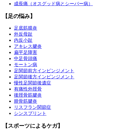
成長痛（オスグッド病とシーバー病）
【足の悩み】
足底筋膜炎
外反母趾
内反小趾
アキレス腱炎
扁平足障害
中足骨頭痛
モートン病
足関節前方インピンジメント
足関節後方インピンジメント
慢性足関節後遺症
有痛性外脛骨
後脛骨筋腱炎
腓骨筋腱炎
リスフラン関節症
シンスプリント
【スポーツによるケガ】