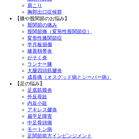
肩こり
胸郭出口症候群
【膝や股関節のお悩み】
股関節の痛み
股関節痛（変形性股関節症）
変形性膝関節症
半月板損傷
膝蓋靱帯炎
がそく炎
ランナー膝
大腿四頭筋腱炎
成長痛（オスグッド病とシーバー病）
【足の悩み】
足底筋膜炎
外反母趾
内反小趾
アキレス腱炎
扁平足障害
中足骨頭痛
モートン病
足関節前方インピンジメント