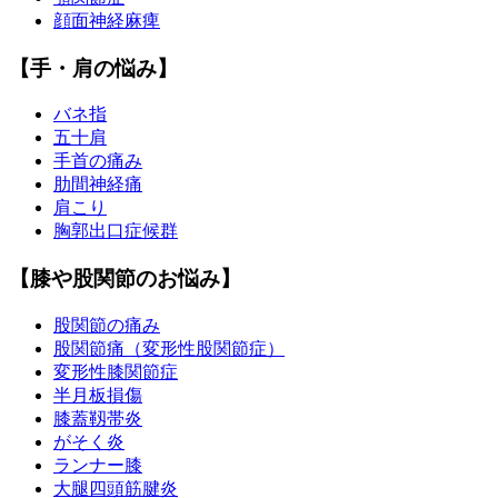
顔面神経麻痺
【手・肩の悩み】
バネ指
五十肩
手首の痛み
肋間神経痛
肩こり
胸郭出口症候群
【膝や股関節のお悩み】
股関節の痛み
股関節痛（変形性股関節症）
変形性膝関節症
半月板損傷
膝蓋靱帯炎
がそく炎
ランナー膝
大腿四頭筋腱炎