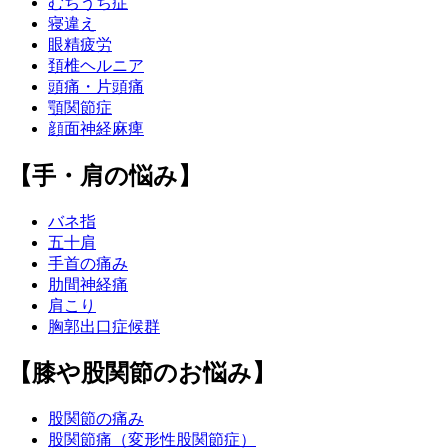
むちうち症
寝違え
眼精疲労
頚椎ヘルニア
頭痛・片頭痛
顎関節症
顔面神経麻痺
【手・肩の悩み】
バネ指
五十肩
手首の痛み
肋間神経痛
肩こり
胸郭出口症候群
【膝や股関節のお悩み】
股関節の痛み
股関節痛（変形性股関節症）