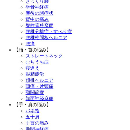
ぎっくり腰
坐骨神経痛
産後の諸症状
背中の痛み
脊柱管狭窄症
腰椎分離症・すべり症
腰椎椎間板ヘルニア
腰痛
【頭・首の悩み】
ストレートネック
むちうち症
寝違え
眼精疲労
頚椎ヘルニア
頭痛・片頭痛
顎関節症
顔面神経麻痺
【手・肩の悩み】
バネ指
五十肩
手首の痛み
肋間神経痛