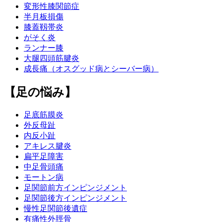
変形性膝関節症
半月板損傷
膝蓋靱帯炎
がそく炎
ランナー膝
大腿四頭筋腱炎
成長痛（オスグッド病とシーバー病）
【足の悩み】
足底筋膜炎
外反母趾
内反小趾
アキレス腱炎
扁平足障害
中足骨頭痛
モートン病
足関節前方インピンジメント
足関節後方インピンジメント
慢性足関節後遺症
有痛性外脛骨