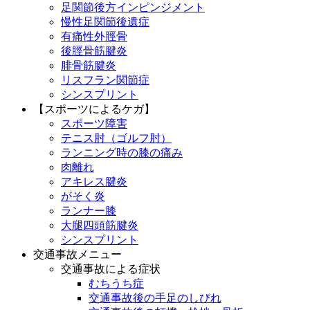
足関節後方インピンジメント
慢性足関節後遺症
有痛性外脛骨
後脛骨筋腱炎
腓骨筋腱炎
リスフラン関節症
シンスプリント
【スポーツによるケガ】
スポーツ障害
テニス肘（ゴルフ肘）
ランニング時の膝の痛み
肉離れ
アキレス腱炎
がそく炎
ランナー膝
大腿四頭筋腱炎
シンスプリント
交通事故メニュー
交通事故による症状
むちうち症
交通事故後の手足のしびれ