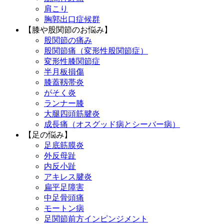
肩こり
胸郭出口症候群
【膝や股関節のお悩み】
股関節の痛み
股関節痛（変形性股関節症）
変形性膝関節症
半月板損傷
膝蓋靱帯炎
がそく炎
ランナー膝
大腿四頭筋腱炎
成長痛（オスグッド病とシーバー病）
【足の悩み】
足底筋膜炎
外反母趾
内反小趾
アキレス腱炎
扁平足障害
中足骨頭痛
モートン病
足関節前方インピンジメント