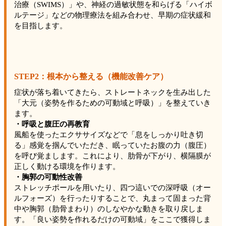
治療（SWIMS）」や、神経の過敏状態を和らげる「ハイボ
ルテージ」などの物理療法を組み合わせ、早期の症状緩和
を目指します。
STEP2：根本から整える（機能改善ケア）
症状が落ち着いてきたら、ストレートネックを生み出した
「大元（姿勢を作るための可動域と呼吸）」を整えていき
ます。
・呼吸と腹圧の再教育
風船を使ったエクササイズなどで「息をしっかり吐き切
る」感覚を掴んでいただき、眠っていたお腹の力（腹圧）
を呼び覚まします。これにより、肋骨が下がり、横隔膜が
正しく動ける環境を作ります。
・胸郭の可動性改善
ストレッチポールを用いたり、四つ這いでの深呼吸（オー
ルフォーズ）を行ったりすることで、丸まって固まった背
中や胸郭（肋骨まわり）のしなやかな動きを取り戻しま
す。「良い姿勢を作れるだけの可動域」をここで獲得しま