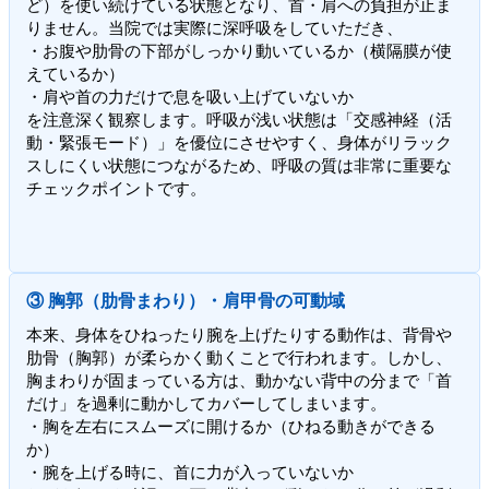
ど）を使い続けている状態となり、首・肩への負担が止ま
りません。当院では実際に深呼吸をしていただき、
・お腹や肋骨の下部がしっかり動いているか（横隔膜が使
えているか）
・肩や首の力だけで息を吸い上げていないか
を注意深く観察します。呼吸が浅い状態は「交感神経（活
動・緊張モード）」を優位にさせやすく、身体がリラック
スしにくい状態につながるため、呼吸の質は非常に重要な
チェックポイントです。
③ 胸郭（肋骨まわり）・肩甲骨の可動域
本来、身体をひねったり腕を上げたりする動作は、背骨や
肋骨（胸郭）が柔らかく動くことで行われます。しかし、
胸まわりが固まっている方は、動かない背中の分まで「首
だけ」を過剰に動かしてカバーしてしまいます。
・胸を左右にスムーズに開けるか（ひねる動きができる
か）
・腕を上げる時に、首に力が入っていないか