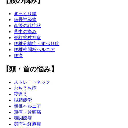
【腰の悩み】
ぎっくり腰
坐骨神経痛
産後の諸症状
背中の痛み
脊柱管狭窄症
腰椎分離症・すべり症
腰椎椎間板ヘルニア
腰痛
【頭・首の悩み】
ストレートネック
むちうち症
寝違え
眼精疲労
頚椎ヘルニア
頭痛・片頭痛
顎関節症
顔面神経麻痺