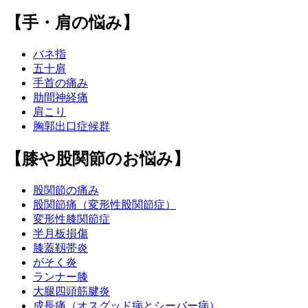
【手・肩の悩み】
バネ指
五十肩
手首の痛み
肋間神経痛
肩こり
胸郭出口症候群
【膝や股関節のお悩み】
股関節の痛み
股関節痛（変形性股関節症）
変形性膝関節症
半月板損傷
膝蓋靱帯炎
がそく炎
ランナー膝
大腿四頭筋腱炎
成長痛（オスグッド病とシーバー病）