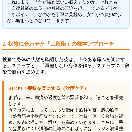
これにより、「ただ揉めばいい筋肉」なのか、それとも
「自律神経のエラーや神経の圧迫を起こしているデリケー
トなポイント」なのかを丁寧に見極め、安全かつ負担の少
ない施術へとつなげていきます。
2. 状態に合わせた「二段階」の根本アプローチ
検査で身体の状態を確認した後は、「今ある痛みを楽にす
る」ステップと、「再発しない身体を作る」ステップの二段
階で施術を進めます。
STEP1：症状を楽にする（対症ケア）
まずは、辛い頭痛や過度な首の緊張を和らげることを優先
します。
ガチガチに固まってしまった後頭下筋群や首・胸の筋肉
（斜角筋や小胸筋など）に対して、手技で優しく緊張を緩
め、筋肉の滑走性（滑り）を高めていきます。さらに、手
では届きにくい深部の組織のこわばりには「ラジオ波温熱