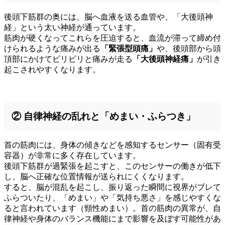
後頭下筋群の奥には、脳へ血液を送る血管や、「大後頭神
経」という太い神経が通っています。
筋肉が硬くなってこれらを圧迫すると、血流が滞って締め付
けられるような痛みが出る
「緊張型頭痛」
や、後頭部から頭
頂部にかけてビリビリと痛みが走る
「大後頭神経痛」
が引き
起こされやすくなります。
② 自律神経の乱れと「めまい・ふらつき」
首の筋肉には、身体の傾きなどを感知するセンサー（固有受
容器）が非常に多く存在しています。
後頭下筋群が過緊張を起こすと、このセンサーの働きが低下
し、脳へ正確な位置情報が送られにくくなります。
すると、脳が混乱を起こし、振り返った瞬間に視界がブレて
ふらついたり、「めまい」や「気持ち悪さ」を感じやすくな
ると言われています（頸性めまい）。首の筋肉の異常が、自
律神経や身体のバランス機能にまで影響を及ぼす可能性があ