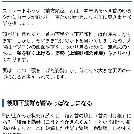
ストレートネック（前方頭位）とは、本来あるべき首のゆる
やかなカーブが減少し、重たい頭が肩よりも前に突き出た状
態を指します。
頭が前に倒れると、首の下半分（下部頸椎）は前屈みになり
ます。しかし、そのままでは顔が下を向いてしまうため、人
間はパソコンの画面や前をしっかり見るために、無意識のう
ちに
「顎を軽く上げる」姿勢（上部頸椎の伸展）
をとりやす
くなります。
実は、この「顎を上げた姿勢」が、首こりの大きな要因の一
つになると考えられています。
後頭下筋群が縮みっぱなしになる
顎が上がった状態が続くと、頭と首の境目（首の付け根）に
ある
「後頭下筋群（こうとうかきんぐん）」
という細かい筋
肉の集まりが、常に短縮した状態で緊張（過緊張）しやすく