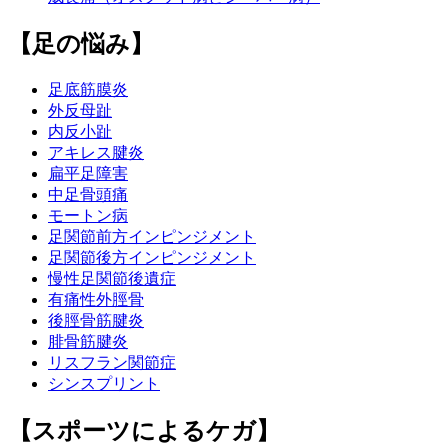
【足の悩み】
足底筋膜炎
外反母趾
内反小趾
アキレス腱炎
扁平足障害
中足骨頭痛
モートン病
足関節前方インピンジメント
足関節後方インピンジメント
慢性足関節後遺症
有痛性外脛骨
後脛骨筋腱炎
腓骨筋腱炎
リスフラン関節症
シンスプリント
【スポーツによるケガ】