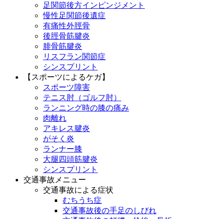
足関節後方インピンジメント
慢性足関節後遺症
有痛性外脛骨
後脛骨筋腱炎
腓骨筋腱炎
リスフラン関節症
シンスプリント
【スポーツによるケガ】
スポーツ障害
テニス肘（ゴルフ肘）
ランニング時の膝の痛み
肉離れ
アキレス腱炎
がそく炎
ランナー膝
大腿四頭筋腱炎
シンスプリント
交通事故メニュー
交通事故による症状
むちうち症
交通事故後の手足のしびれ