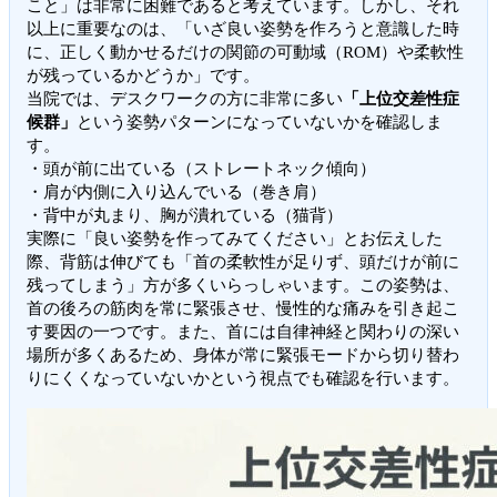
こと」は非常に困難であると考えています。しかし、それ
以上に重要なのは、「いざ良い姿勢を作ろうと意識した時
に、正しく動かせるだけの関節の可動域（ROM）や柔軟性
が残っているかどうか」です。
当院では、デスクワークの方に非常に多い
「上位交差性症
候群」
という姿勢パターンになっていないかを確認しま
す。
・頭が前に出ている（ストレートネック傾向）
・肩が内側に入り込んでいる（巻き肩）
・背中が丸まり、胸が潰れている（猫背）
実際に「良い姿勢を作ってみてください」とお伝えした
際、背筋は伸びても「首の柔軟性が足りず、頭だけが前に
残ってしまう」方が多くいらっしゃいます。この姿勢は、
首の後ろの筋肉を常に緊張させ、慢性的な痛みを引き起こ
す要因の一つです。また、首には自律神経と関わりの深い
場所が多くあるため、身体が常に緊張モードから切り替わ
りにくくなっていないかという視点でも確認を行います。