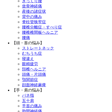
ぎっくり腰
坐骨神経痛
産後の諸症状
背中の痛み
脊柱管狭窄症
腰椎分離症・すべり症
腰椎椎間板ヘルニア
腰痛
【頭・首の悩み】
ストレートネック
むちうち症
寝違え
眼精疲労
頚椎ヘルニア
頭痛・片頭痛
顎関節症
顔面神経麻痺
【手・肩の悩み】
バネ指
五十肩
手首の痛み
肋間神経痛