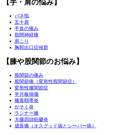
【手・肩の悩み】
バネ指
五十肩
手首の痛み
肋間神経痛
肩こり
胸郭出口症候群
【膝や股関節のお悩み】
股関節の痛み
股関節痛（変形性股関節症）
変形性膝関節症
半月板損傷
膝蓋靱帯炎
がそく炎
ランナー膝
大腿四頭筋腱炎
成長痛（オスグッド病とシーバー病）