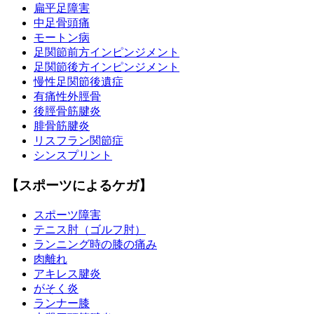
扁平足障害
中足骨頭痛
モートン病
足関節前方インピンジメント
足関節後方インピンジメント
慢性足関節後遺症
有痛性外脛骨
後脛骨筋腱炎
腓骨筋腱炎
リスフラン関節症
シンスプリント
【スポーツによるケガ】
スポーツ障害
テニス肘（ゴルフ肘）
ランニング時の膝の痛み
肉離れ
アキレス腱炎
がそく炎
ランナー膝