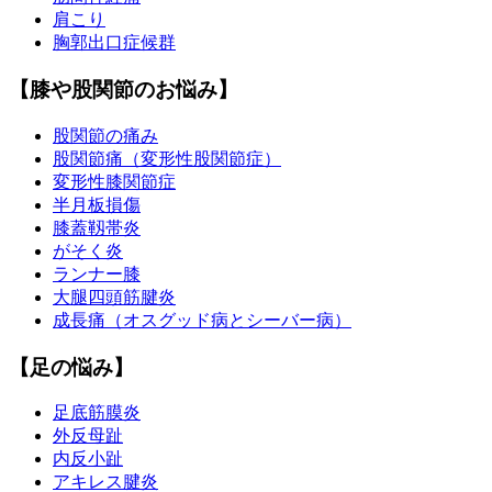
肩こり
胸郭出口症候群
【膝や股関節のお悩み】
股関節の痛み
股関節痛（変形性股関節症）
変形性膝関節症
半月板損傷
膝蓋靱帯炎
がそく炎
ランナー膝
大腿四頭筋腱炎
成長痛（オスグッド病とシーバー病）
【足の悩み】
足底筋膜炎
外反母趾
内反小趾
アキレス腱炎