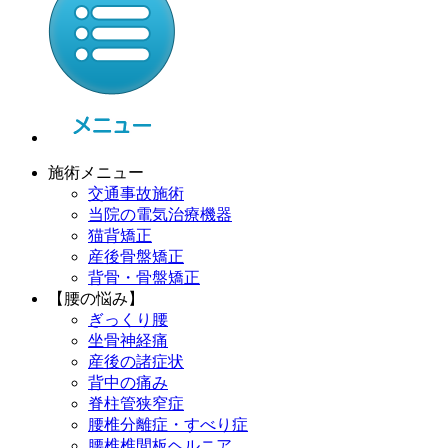
施術メニュー
交通事故施術
当院の電気治療機器
猫背矯正
産後骨盤矯正
背骨・骨盤矯正
【腰の悩み】
ぎっくり腰
坐骨神経痛
産後の諸症状
背中の痛み
脊柱管狭窄症
腰椎分離症・すべり症
腰椎椎間板ヘルニア