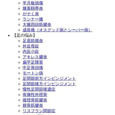
半月板損傷
膝蓋靱帯炎
がそく炎
ランナー膝
大腿四頭筋腱炎
成長痛（オスグッド病とシーバー病）
【足の悩み】
足底筋膜炎
外反母趾
内反小趾
アキレス腱炎
扁平足障害
中足骨頭痛
モートン病
足関節前方インピンジメント
足関節後方インピンジメント
慢性足関節後遺症
有痛性外脛骨
後脛骨筋腱炎
腓骨筋腱炎
リスフラン関節症