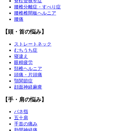
脊柱管狭窄症
腰椎分離症・すべり症
腰椎椎間板ヘルニア
腰痛
【頭・首の悩み】
ストレートネック
むちうち症
寝違え
眼精疲労
頚椎ヘルニア
頭痛・片頭痛
顎関節症
顔面神経麻痺
【手・肩の悩み】
バネ指
五十肩
手首の痛み
肋間神経痛