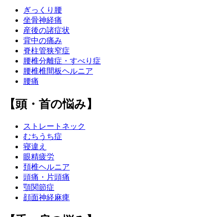
ぎっくり腰
坐骨神経痛
産後の諸症状
背中の痛み
脊柱管狭窄症
腰椎分離症・すべり症
腰椎椎間板ヘルニア
腰痛
【頭・首の悩み】
ストレートネック
むちうち症
寝違え
眼精疲労
頚椎ヘルニア
頭痛・片頭痛
顎関節症
顔面神経麻痺