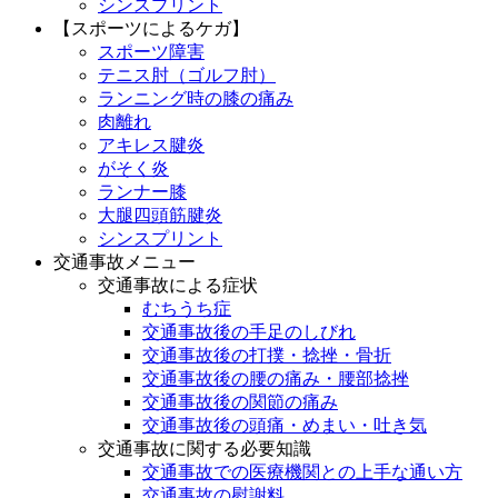
シンスプリント
【スポーツによるケガ】
スポーツ障害
テニス肘（ゴルフ肘）
ランニング時の膝の痛み
肉離れ
アキレス腱炎
がそく炎
ランナー膝
大腿四頭筋腱炎
シンスプリント
交通事故メニュー
交通事故による症状
むちうち症
交通事故後の手足のしびれ
交通事故後の打撲・捻挫・骨折
交通事故後の腰の痛み・腰部捻挫
交通事故後の関節の痛み
交通事故後の頭痛・めまい・吐き気
交通事故に関する必要知識
交通事故での医療機関との上手な通い方
交通事故の慰謝料