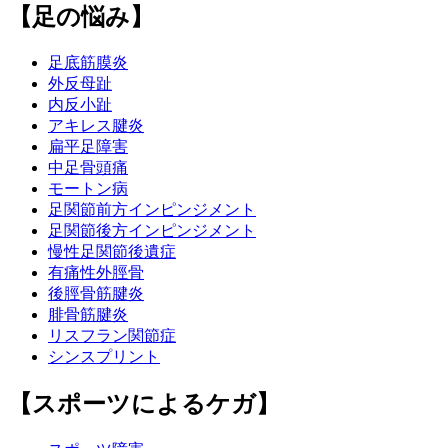
【足の悩み】
足底筋膜炎
外反母趾
内反小趾
アキレス腱炎
扁平足障害
中足骨頭痛
モートン病
足関節前方インピンジメント
足関節後方インピンジメント
慢性足関節後遺症
有痛性外脛骨
後脛骨筋腱炎
腓骨筋腱炎
リスフラン関節症
シンスプリント
【スポーツによるケガ】