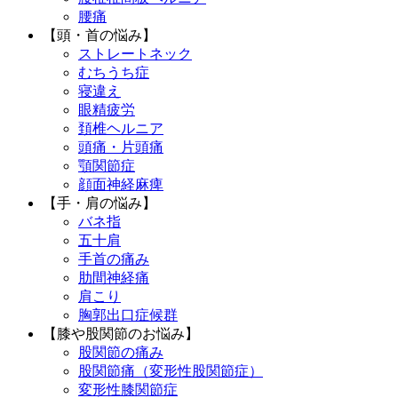
腰痛
【頭・首の悩み】
ストレートネック
むちうち症
寝違え
眼精疲労
頚椎ヘルニア
頭痛・片頭痛
顎関節症
顔面神経麻痺
【手・肩の悩み】
バネ指
五十肩
手首の痛み
肋間神経痛
肩こり
胸郭出口症候群
【膝や股関節のお悩み】
股関節の痛み
股関節痛（変形性股関節症）
変形性膝関節症