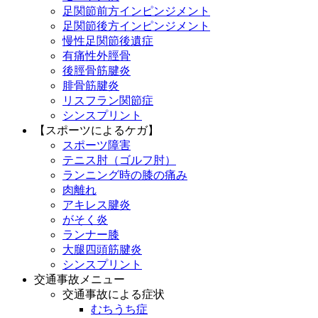
足関節前方インピンジメント
足関節後方インピンジメント
慢性足関節後遺症
有痛性外脛骨
後脛骨筋腱炎
腓骨筋腱炎
リスフラン関節症
シンスプリント
【スポーツによるケガ】
スポーツ障害
テニス肘（ゴルフ肘）
ランニング時の膝の痛み
肉離れ
アキレス腱炎
がそく炎
ランナー膝
大腿四頭筋腱炎
シンスプリント
交通事故メニュー
交通事故による症状
むちうち症