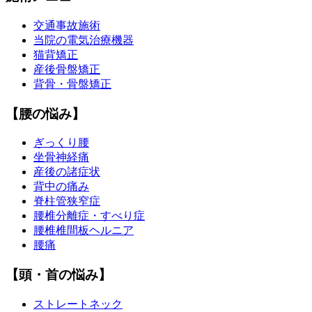
交通事故施術
当院の電気治療機器
猫背矯正
産後骨盤矯正
背骨・骨盤矯正
【腰の悩み】
ぎっくり腰
坐骨神経痛
産後の諸症状
背中の痛み
脊柱管狭窄症
腰椎分離症・すべり症
腰椎椎間板ヘルニア
腰痛
【頭・首の悩み】
ストレートネック