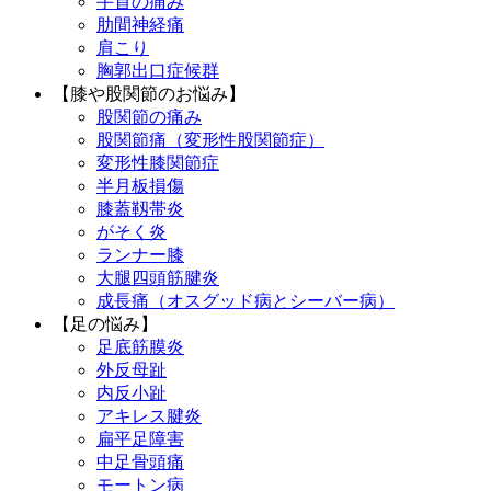
手首の痛み
肋間神経痛
肩こり
胸郭出口症候群
【膝や股関節のお悩み】
股関節の痛み
股関節痛（変形性股関節症）
変形性膝関節症
半月板損傷
膝蓋靱帯炎
がそく炎
ランナー膝
大腿四頭筋腱炎
成長痛（オスグッド病とシーバー病）
【足の悩み】
足底筋膜炎
外反母趾
内反小趾
アキレス腱炎
扁平足障害
中足骨頭痛
モートン病