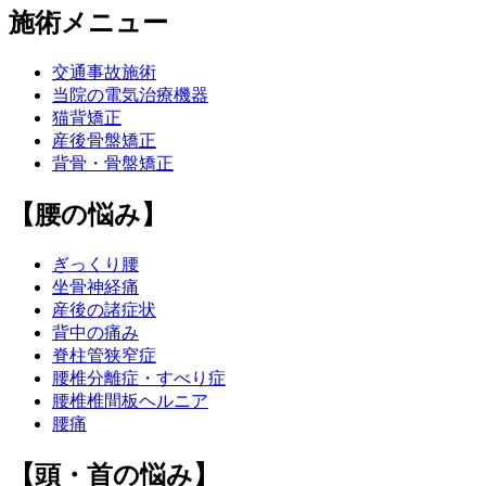
施術メニュー
交通事故施術
当院の電気治療機器
猫背矯正
産後骨盤矯正
背骨・骨盤矯正
【腰の悩み】
ぎっくり腰
坐骨神経痛
産後の諸症状
背中の痛み
脊柱管狭窄症
腰椎分離症・すべり症
腰椎椎間板ヘルニア
腰痛
【頭・首の悩み】