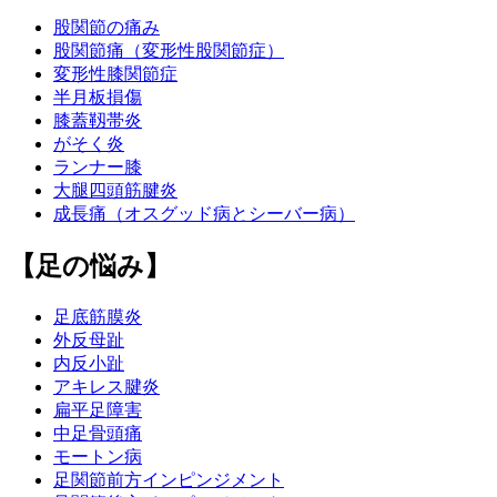
股関節の痛み
股関節痛（変形性股関節症）
変形性膝関節症
半月板損傷
膝蓋靱帯炎
がそく炎
ランナー膝
大腿四頭筋腱炎
成長痛（オスグッド病とシーバー病）
【足の悩み】
足底筋膜炎
外反母趾
内反小趾
アキレス腱炎
扁平足障害
中足骨頭痛
モートン病
足関節前方インピンジメント