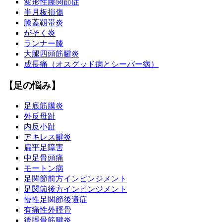
変形性膝関節症
半月板損傷
膝蓋靱帯炎
がそく炎
ランナー膝
大腿四頭筋腱炎
成長痛（オスグッド病とシーバー病）
【足の悩み】
足底筋膜炎
外反母趾
内反小趾
アキレス腱炎
扁平足障害
中足骨頭痛
モートン病
足関節前方インピンジメント
足関節後方インピンジメント
慢性足関節後遺症
有痛性外脛骨
後脛骨筋腱炎