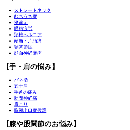
ストレートネック
むちうち症
寝違え
眼精疲労
頚椎ヘルニア
頭痛・片頭痛
顎関節症
顔面神経麻痺
【手・肩の悩み】
バネ指
五十肩
手首の痛み
肋間神経痛
肩こり
胸郭出口症候群
【膝や股関節のお悩み】