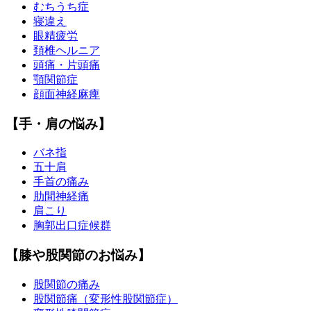
むちうち症
寝違え
眼精疲労
頚椎ヘルニア
頭痛・片頭痛
顎関節症
顔面神経麻痺
【手・肩の悩み】
バネ指
五十肩
手首の痛み
肋間神経痛
肩こり
胸郭出口症候群
【膝や股関節のお悩み】
股関節の痛み
股関節痛（変形性股関節症）