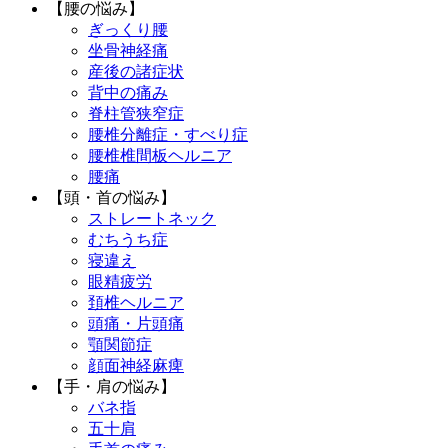
【腰の悩み】
ぎっくり腰
坐骨神経痛
産後の諸症状
背中の痛み
脊柱管狭窄症
腰椎分離症・すべり症
腰椎椎間板ヘルニア
腰痛
【頭・首の悩み】
ストレートネック
むちうち症
寝違え
眼精疲労
頚椎ヘルニア
頭痛・片頭痛
顎関節症
顔面神経麻痺
【手・肩の悩み】
バネ指
五十肩