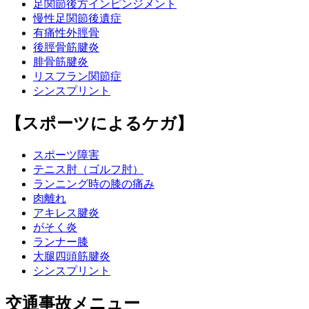
足関節後方インピンジメント
慢性足関節後遺症
有痛性外脛骨
後脛骨筋腱炎
腓骨筋腱炎
リスフラン関節症
シンスプリント
【スポーツによるケガ】
スポーツ障害
テニス肘（ゴルフ肘）
ランニング時の膝の痛み
肉離れ
アキレス腱炎
がそく炎
ランナー膝
大腿四頭筋腱炎
シンスプリント
交通事故メニュー