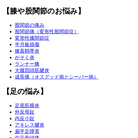
【膝や股関節のお悩み】
股関節の痛み
股関節痛（変形性股関節症）
変形性膝関節症
半月板損傷
膝蓋靱帯炎
がそく炎
ランナー膝
大腿四頭筋腱炎
成長痛（オスグッド病とシーバー病）
【足の悩み】
足底筋膜炎
外反母趾
内反小趾
アキレス腱炎
扁平足障害
中足骨頭痛