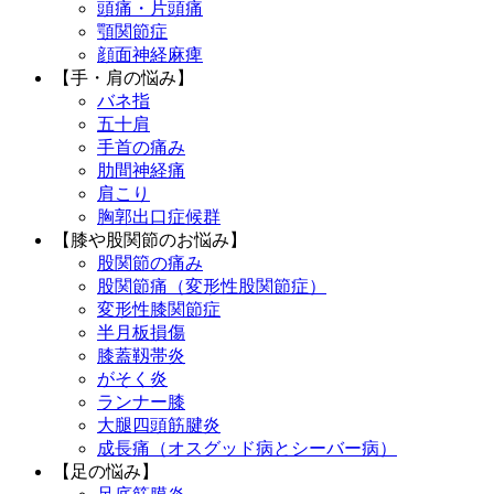
頭痛・片頭痛
顎関節症
顔面神経麻痺
【手・肩の悩み】
バネ指
五十肩
手首の痛み
肋間神経痛
肩こり
胸郭出口症候群
【膝や股関節のお悩み】
股関節の痛み
股関節痛（変形性股関節症）
変形性膝関節症
半月板損傷
膝蓋靱帯炎
がそく炎
ランナー膝
大腿四頭筋腱炎
成長痛（オスグッド病とシーバー病）
【足の悩み】