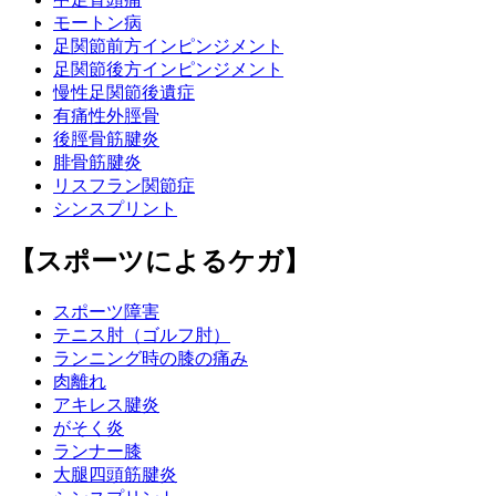
モートン病
足関節前方インピンジメント
足関節後方インピンジメント
慢性足関節後遺症
有痛性外脛骨
後脛骨筋腱炎
腓骨筋腱炎
リスフラン関節症
シンスプリント
【スポーツによるケガ】
スポーツ障害
テニス肘（ゴルフ肘）
ランニング時の膝の痛み
肉離れ
アキレス腱炎
がそく炎
ランナー膝
大腿四頭筋腱炎