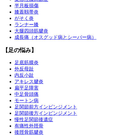
半月板損傷
膝蓋靱帯炎
がそく炎
ランナー膝
大腿四頭筋腱炎
成長痛（オスグッド病とシーバー病）
【足の悩み】
足底筋膜炎
外反母趾
内反小趾
アキレス腱炎
扁平足障害
中足骨頭痛
モートン病
足関節前方インピンジメント
足関節後方インピンジメント
慢性足関節後遺症
有痛性外脛骨
後脛骨筋腱炎