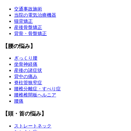
交通事故施術
当院の電気治療機器
猫背矯正
産後骨盤矯正
背骨・骨盤矯正
【腰の悩み】
ぎっくり腰
坐骨神経痛
産後の諸症状
背中の痛み
脊柱管狭窄症
腰椎分離症・すべり症
腰椎椎間板ヘルニア
腰痛
【頭・首の悩み】
ストレートネック