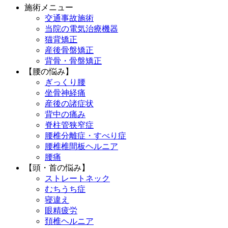
施術メニュー
交通事故施術
当院の電気治療機器
猫背矯正
産後骨盤矯正
背骨・骨盤矯正
【腰の悩み】
ぎっくり腰
坐骨神経痛
産後の諸症状
背中の痛み
脊柱管狭窄症
腰椎分離症・すべり症
腰椎椎間板ヘルニア
腰痛
【頭・首の悩み】
ストレートネック
むちうち症
寝違え
眼精疲労
頚椎ヘルニア