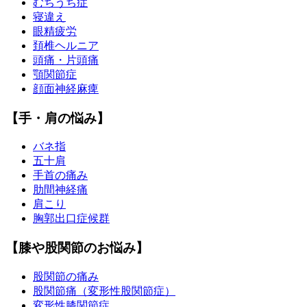
むちうち症
寝違え
眼精疲労
頚椎ヘルニア
頭痛・片頭痛
顎関節症
顔面神経麻痺
【手・肩の悩み】
バネ指
五十肩
手首の痛み
肋間神経痛
肩こり
胸郭出口症候群
【膝や股関節のお悩み】
股関節の痛み
股関節痛（変形性股関節症）
変形性膝関節症