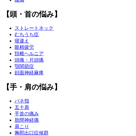
【頭・首の悩み】
ストレートネック
むちうち症
寝違え
眼精疲労
頚椎ヘルニア
頭痛・片頭痛
顎関節症
顔面神経麻痺
【手・肩の悩み】
バネ指
五十肩
手首の痛み
肋間神経痛
肩こり
胸郭出口症候群