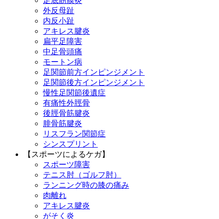
足底筋膜炎
外反母趾
内反小趾
アキレス腱炎
扁平足障害
中足骨頭痛
モートン病
足関節前方インピンジメント
足関節後方インピンジメント
慢性足関節後遺症
有痛性外脛骨
後脛骨筋腱炎
腓骨筋腱炎
リスフラン関節症
シンスプリント
【スポーツによるケガ】
スポーツ障害
テニス肘（ゴルフ肘）
ランニング時の膝の痛み
肉離れ
アキレス腱炎
がそく炎