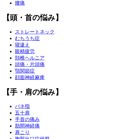
腰痛
【頭・首の悩み】
ストレートネック
むちうち症
寝違え
眼精疲労
頚椎ヘルニア
頭痛・片頭痛
顎関節症
顔面神経麻痺
【手・肩の悩み】
バネ指
五十肩
手首の痛み
肋間神経痛
肩こり
胸郭出口症候群