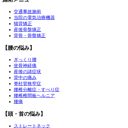
交通事故施術
当院の電気治療機器
猫背矯正
産後骨盤矯正
背骨・骨盤矯正
【腰の悩み】
ぎっくり腰
坐骨神経痛
産後の諸症状
背中の痛み
脊柱管狭窄症
腰椎分離症・すべり症
腰椎椎間板ヘルニア
腰痛
【頭・首の悩み】
ストレートネック