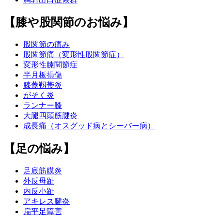
【膝や股関節のお悩み】
股関節の痛み
股関節痛（変形性股関節症）
変形性膝関節症
半月板損傷
膝蓋靱帯炎
がそく炎
ランナー膝
大腿四頭筋腱炎
成長痛（オスグッド病とシーバー病）
【足の悩み】
足底筋膜炎
外反母趾
内反小趾
アキレス腱炎
扁平足障害