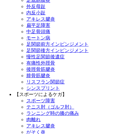
足底筋膜炎
外反母趾
内反小趾
アキレス腱炎
扁平足障害
中足骨頭痛
モートン病
足関節前方インピンジメント
足関節後方インピンジメント
慢性足関節後遺症
有痛性外脛骨
後脛骨筋腱炎
腓骨筋腱炎
リスフラン関節症
シンスプリント
【スポーツによるケガ】
スポーツ障害
テニス肘（ゴルフ肘）
ランニング時の膝の痛み
肉離れ
アキレス腱炎
がそく炎