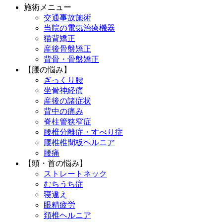
施術メニュー
交通事故施術
当院の電気治療機器
猫背矯正
産後骨盤矯正
背骨・骨盤矯正
【腰の悩み】
ぎっくり腰
坐骨神経痛
産後の諸症状
背中の痛み
脊柱管狭窄症
腰椎分離症・すべり症
腰椎椎間板ヘルニア
腰痛
【頭・首の悩み】
ストレートネック
むちうち症
寝違え
眼精疲労
頚椎ヘルニア