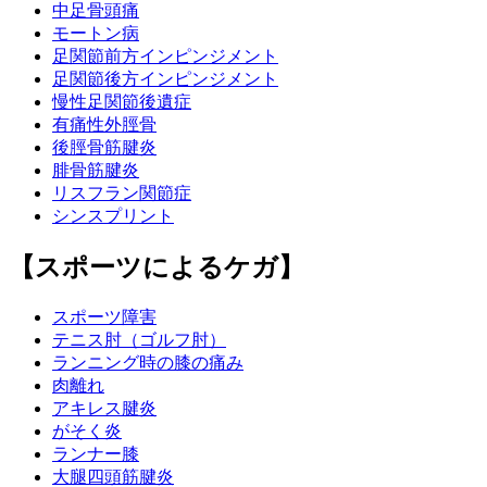
中足骨頭痛
モートン病
足関節前方インピンジメント
足関節後方インピンジメント
慢性足関節後遺症
有痛性外脛骨
後脛骨筋腱炎
腓骨筋腱炎
リスフラン関節症
シンスプリント
【スポーツによるケガ】
スポーツ障害
テニス肘（ゴルフ肘）
ランニング時の膝の痛み
肉離れ
アキレス腱炎
がそく炎
ランナー膝
大腿四頭筋腱炎