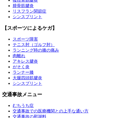
後脛骨筋腱炎
腓骨筋腱炎
リスフラン関節症
シンスプリント
【スポーツによるケガ】
スポーツ障害
テニス肘（ゴルフ肘）
ランニング時の膝の痛み
肉離れ
アキレス腱炎
がそく炎
ランナー膝
大腿四頭筋腱炎
シンスプリント
交通事故メニュー
むちうち症
交通事故での医療機関との上手な通い方
交通事故の慰謝料