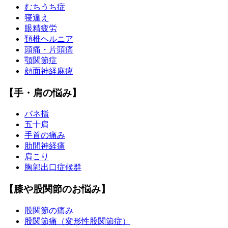
むちうち症
寝違え
眼精疲労
頚椎ヘルニア
頭痛・片頭痛
顎関節症
顔面神経麻痺
【手・肩の悩み】
バネ指
五十肩
手首の痛み
肋間神経痛
肩こり
胸郭出口症候群
【膝や股関節のお悩み】
股関節の痛み
股関節痛（変形性股関節症）