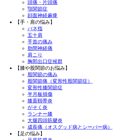
頭痛・片頭痛
顎関節症
顔面神経麻痺
【手・肩の悩み】
バネ指
五十肩
手首の痛み
肋間神経痛
肩こり
胸郭出口症候群
【膝や股関節のお悩み】
股関節の痛み
股関節痛（変形性股関節症）
変形性膝関節症
半月板損傷
膝蓋靱帯炎
がそく炎
ランナー膝
大腿四頭筋腱炎
成長痛（オスグッド病とシーバー病）
【足の悩み】