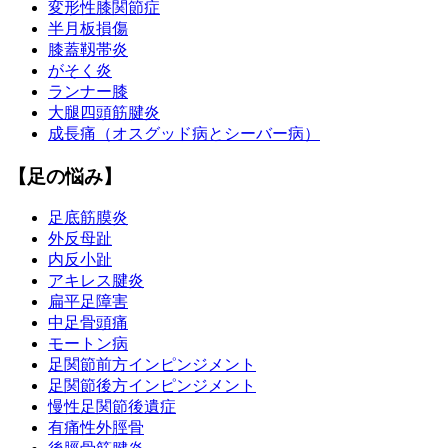
変形性膝関節症
半月板損傷
膝蓋靱帯炎
がそく炎
ランナー膝
大腿四頭筋腱炎
成長痛（オスグッド病とシーバー病）
【足の悩み】
足底筋膜炎
外反母趾
内反小趾
アキレス腱炎
扁平足障害
中足骨頭痛
モートン病
足関節前方インピンジメント
足関節後方インピンジメント
慢性足関節後遺症
有痛性外脛骨