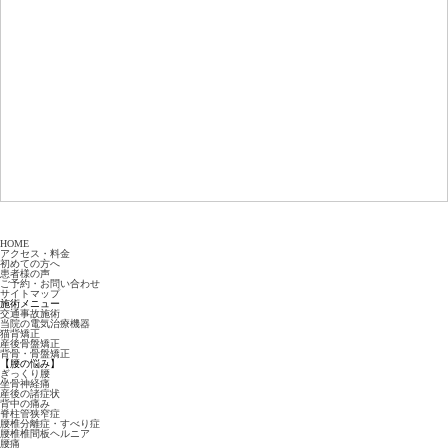
HOME
アクセス・料金
初めての方へ
患者様の声
ご予約・お問い合わせ
サイトマップ
施術メニュー
交通事故施術
当院の電気治療機器
猫背矯正
産後骨盤矯正
背骨・骨盤矯正
【腰の悩み】
ぎっくり腰
坐骨神経痛
産後の諸症状
背中の痛み
脊柱管狭窄症
腰椎分離症・すべり症
腰椎椎間板ヘルニア
腰痛