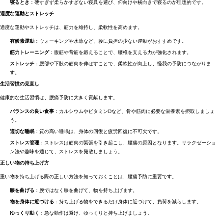
寝るとき
：硬すぎず柔らかすぎない寝具を選び、仰向けや横向きで寝るのが理想的です。
適度な運動とストレッチ
適度な運動やストレッチは、筋力を維持し、柔軟性を高めます。
有酸素運動
：ウォーキングや水泳など、腰に負担の少ない運動がおすすめです。
筋力トレーニング
：腹筋や背筋を鍛えることで、腰椎を支える力が強化されます。
ストレッチ
：腰部や下肢の筋肉を伸ばすことで、柔軟性が向上し、怪我の予防につながりま
す。
生活習慣の見直し
健康的な生活習慣は、腰痛予防に大きく貢献します。
バランスの良い食事
：カルシウムやビタミンDなど、骨や筋肉に必要な栄養素を摂取しましょ
う。
適切な睡眠
：質の高い睡眠は、身体の回復と疲労回復に不可欠です。
ストレス管理
：ストレスは筋肉の緊張を引き起こし、腰痛の原因となります。リラクゼーショ
ン法や趣味を通じて、ストレスを発散しましょう。
正しい物の持ち上げ方
重い物を持ち上げる際の正しい方法を知っておくことは、腰痛予防に重要です。
膝を曲げる
：腰ではなく膝を曲げて、物を持ち上げます。
物を身体に近づける
：持ち上げる物をできるだけ身体に近づけて、負荷を減らします。
ゆっくり動く
：急な動作は避け、ゆっくりと持ち上げましょう。