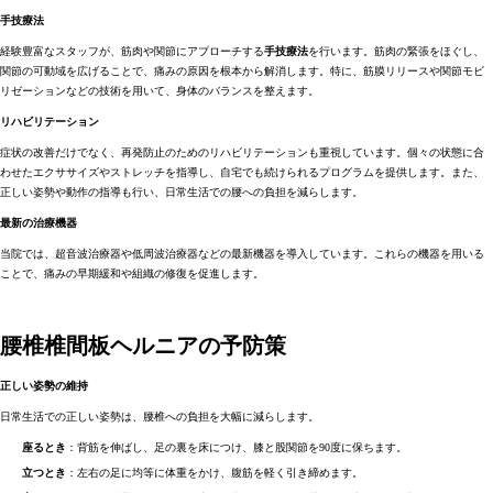
手技療法
経験豊富なスタッフが、筋肉や関節にアプローチする
手技療法
を行います。筋肉の緊張をほぐし、
関節の可動域を広げることで、痛みの原因を根本から解消します。特に、筋膜リリースや関節モビ
リゼーションなどの技術を用いて、身体のバランスを整えます。
リハビリテーション
症状の改善だけでなく、再発防止のためのリハビリテーションも重視しています。個々の状態に合
わせたエクササイズやストレッチを指導し、自宅でも続けられるプログラムを提供します。また、
正しい姿勢や動作の指導も行い、日常生活での腰への負担を減らします。
最新の治療機器
当院では、超音波治療器や低周波治療器などの最新機器を導入しています。これらの機器を用いる
ことで、痛みの早期緩和や組織の修復を促進します。
腰椎椎間板ヘルニアの予防策
正しい姿勢の維持
日常生活での正しい姿勢は、腰椎への負担を大幅に減らします。
座るとき
：背筋を伸ばし、足の裏を床につけ、膝と股関節を90度に保ちます。
立つとき
：左右の足に均等に体重をかけ、腹筋を軽く引き締めます。