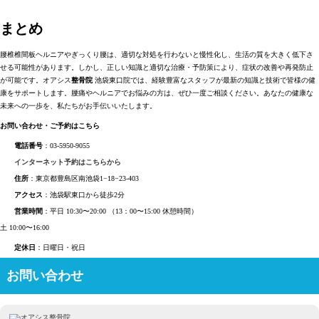
まとめ
腰椎椎間板ヘルニアやぎっくり腰は、適切な対処を行わないと慢性化し、生活の質を大きく低下さ
せる可能性があります。しかし、正しい知識と適切な治療・予防策により、症状の改善や再発防止
が可能です。オアシス
整骨院
池袋東口院では、経験豊富なスタッフが最新の知識と技術で皆様の健
康をサポートします。腰痛やヘルニアでお悩みの方は、ぜひ一度ご相談ください。あなたの健康な
未来への一歩を、私たちがお手伝いいたします。
お問い合わせ・ご予約はこちら
電話番号
：03-5950-9055
インターネット予約はこちらから
住所
：東京都豊島区南池袋1−18−23-403
アクセス
：池袋駅東口から徒歩2分
営業時間
：平日 10:30〜20:00 （13：00〜15:00 休憩時間）
土 10:00〜16:00
定休日
：日曜日・祝日
お問い合わせ