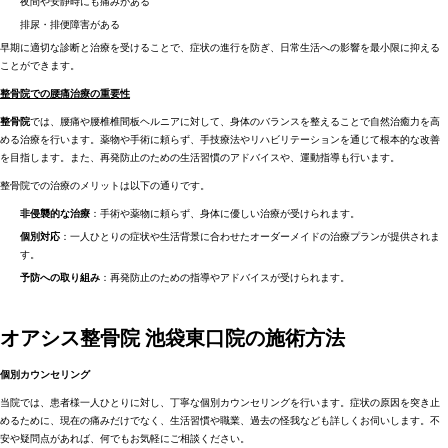
夜間や安静時にも痛みがある
排尿・排便障害がある
早期に適切な診断と治療を受けることで、症状の進行を防ぎ、日常生活への影響を最小限に抑える
ことができます。
整骨院での腰痛治療の重要性
整骨院
では、腰痛や腰椎椎間板ヘルニアに対して、身体のバランスを整えることで自然治癒力を高
める治療を行います。薬物や手術に頼らず、手技療法やリハビリテーションを通じて根本的な改善
を目指します。また、再発防止のための生活習慣のアドバイスや、運動指導も行います。
整骨院での治療のメリットは以下の通りです。
非侵襲的な治療
：手術や薬物に頼らず、身体に優しい治療が受けられます。
個別対応
：一人ひとりの症状や生活背景に合わせたオーダーメイドの治療プランが提供されま
す。
予防への取り組み
：再発防止のための指導やアドバイスが受けられます。
オアシス整骨院 池袋東口院の施術方法
個別カウンセリング
当院では、患者様一人ひとりに対し、丁寧な個別カウンセリングを行います。症状の原因を突き止
めるために、現在の痛みだけでなく、生活習慣や職業、過去の怪我なども詳しくお伺いします。不
安や疑問点があれば、何でもお気軽にご相談ください。