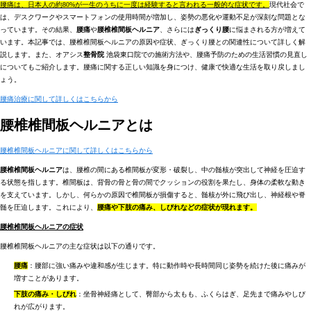
腰痛は、日本人の約80%が一生のうちに一度は経験すると言われる一般的な症状です。
現代社会で
は、デスクワークやスマートフォンの使用時間が増加し、姿勢の悪化や運動不足が深刻な問題とな
っています。その結果、
腰痛
や
腰椎椎間板ヘルニア
、さらには
ぎっくり腰
に悩まされる方が増えて
います。本記事では、腰椎椎間板ヘルニアの原因や症状、ぎっくり腰との関連性について詳しく解
説します。また、オアシス
整骨院
池袋東口院での施術方法や、腰痛予防のための生活習慣の見直し
についてもご紹介します。腰痛に関する正しい知識を身につけ、健康で快適な生活を取り戻しまし
ょう。
腰痛治療に関して詳しくはこちらから
腰椎椎間板ヘルニアとは
腰椎椎間板ヘルニアに関して詳しくはこちらから
腰椎椎間板ヘルニア
は、腰椎の間にある椎間板が変形・破裂し、中の髄核が突出して神経を圧迫す
る状態を指します。椎間板は、背骨の骨と骨の間でクッションの役割を果たし、身体の柔軟な動き
を支えています。しかし、何らかの原因で椎間板が損傷すると、髄核が外に飛び出し、神経根や脊
髄を圧迫します。これにより、
腰痛や下肢の痛み、しびれなどの症状が現れます。
腰椎椎間板ヘルニアの症状
腰椎椎間板ヘルニアの主な症状は以下の通りです。
腰痛
：腰部に強い痛みや違和感が生じます。特に動作時や長時間同じ姿勢を続けた後に痛みが
増すことがあります。
下肢の痛み・しびれ
：坐骨神経痛として、臀部から太もも、ふくらはぎ、足先まで痛みやしび
れが広がります。