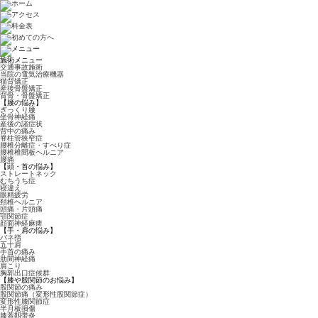
施術メニュー
交通事故施術
当院の電気治療機器
猫背矯正
産後骨盤矯正
背骨・骨盤矯正
【腰の悩み】
ぎっくり腰
坐骨神経痛
産後の諸症状
背中の痛み
脊柱管狭窄症
腰椎分離症・すべり症
腰椎椎間板ヘルニア
腰痛
【頭・首の悩み】
ストレートネック
むちうち症
寝違え
眼精疲労
頚椎ヘルニア
頭痛・片頭痛
顎関節症
顔面神経麻痺
【手・肩の悩み】
バネ指
五十肩
手首の痛み
肋間神経痛
肩こり
胸郭出口症候群
【膝や股関節のお悩み】
股関節の痛み
股関節痛（変形性股関節症）
変形性膝関節症
半月板損傷
膝蓋靱帯炎