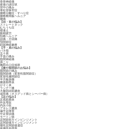
坐骨神経痛
産後の諸症状
背中の痛み
脊柱管狭窄症
腰椎分離症・すべり症
腰椎椎間板ヘルニア
腰痛
【頭・首の悩み】
ストレートネック
むちうち症
寝違え
眼精疲労
頚椎ヘルニア
頭痛・片頭痛
顎関節症
顔面神経麻痺
【手・肩の悩み】
バネ指
五十肩
手首の痛み
肋間神経痛
肩こり
胸郭出口症候群
【膝や股関節のお悩み】
股関節の痛み
股関節痛（変形性股関節症）
変形性膝関節症
半月板損傷
膝蓋靱帯炎
がそく炎
ランナー膝
大腿四頭筋腱炎
成長痛（オスグッド病とシーバー病）
【足の悩み】
足底筋膜炎
外反母趾
内反小趾
アキレス腱炎
扁平足障害
中足骨頭痛
モートン病
足関節前方インピンジメント
足関節後方インピンジメント
慢性足関節後遺症
有痛性外脛骨