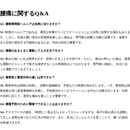
腰痛に関するQ&A
Q1. 腰椎椎間板ヘルニアは自然に治りますか？
A1.
軽度のヘルニアであれば、適切な休養やリハビリテーションにより自然に改善する場合もありま
す。しかし、症状が重い場合や長期間改善しない場合は、専門家の診断と治療が必要です。放置す
ると症状が悪化する可能性があるため、早めの対応が重要です。
Q2. 腰痛があるときに運動しても大丈夫ですか？
A2.
痛みが強いときは無理をせず、安静にすることが大切です。ただし、痛みが和らいだ後は、適度
な運動やストレッチで筋力を維持することが再発防止につながります。専門家に相談し、自分に合
った運動プランを立てましょう。
Q3. 整骨院と整形外科の違いは何ですか？
A3.
整形外科は医師が在籍し、診断や薬物療法、手術などの医療行為を行います。一方、整骨院は国
家資格を持つ柔道整復師が在籍し、手技療法やリハビリテーションを中心に治療を行います。症状
や目的に応じて、適切な施設を選ぶことが重要です。
Q4. 腰痛予防のために職場でできることはありますか？
A4.
デスクワークの場合、1時間に一度は立ち上がってストレッチをする、椅子や机の高さを調整し
て正しい姿勢を保つなどの工夫が有効です。また、足元にフットレストを置くことで、腰への負担
を軽減できます。