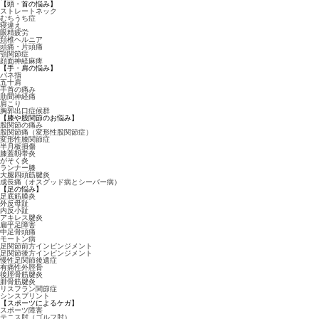
【頭・首の悩み】
ストレートネック
むちうち症
寝違え
眼精疲労
頚椎ヘルニア
頭痛・片頭痛
顎関節症
顔面神経麻痺
【手・肩の悩み】
バネ指
五十肩
手首の痛み
肋間神経痛
肩こり
胸郭出口症候群
【膝や股関節のお悩み】
股関節の痛み
股関節痛（変形性股関節症）
変形性膝関節症
半月板損傷
膝蓋靱帯炎
がそく炎
ランナー膝
大腿四頭筋腱炎
成長痛（オスグッド病とシーバー病）
【足の悩み】
足底筋膜炎
外反母趾
内反小趾
アキレス腱炎
扁平足障害
中足骨頭痛
モートン病
足関節前方インピンジメント
足関節後方インピンジメント
慢性足関節後遺症
有痛性外脛骨
後脛骨筋腱炎
腓骨筋腱炎
リスフラン関節症
シンスプリント
【スポーツによるケガ】
スポーツ障害
テニス肘（ゴルフ肘）