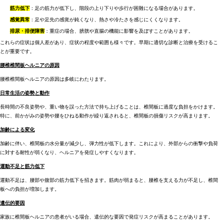
筋力低下
：足の筋力が低下し、階段の上り下りや歩行が困難になる場合があります。
感覚異常
：足や足先の感覚が鈍くなり、熱さや冷たさを感じにくくなります。
排尿・排便障害
：重症の場合、膀胱や直腸の機能に影響を及ぼすことがあります。
これらの症状は個人差があり、症状の程度や範囲も様々です。早期に適切な診断と治療を受けるこ
とが重要です。
腰椎椎間板ヘルニアの原因
腰椎椎間板ヘルニアの原因は多岐にわたります。
日常生活の姿勢と動作
長時間の不良姿勢や、重い物を誤った方法で持ち上げることは、椎間板に過度な負担をかけます。
特に、前かがみの姿勢や腰をひねる動作が繰り返されると、椎間板の損傷リスクが高まります。
加齢による変化
加齢に伴い、椎間板の水分量が減少し、弾力性が低下します。これにより、外部からの衝撃や負荷
に対する耐性が弱くなり、ヘルニアを発症しやすくなります。
運動不足と筋力低下
運動不足は、腰部や腹部の筋力低下を招きます。筋肉が弱まると、腰椎を支える力が不足し、椎間
板への負担が増加します。
遺伝的要因
家族に椎間板ヘルニアの患者がいる場合、遺伝的な要因で発症リスクが高まることがあります。