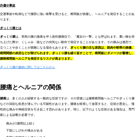
外傷や事故
交通事故や転倒などで腰部に強い衝撃を受けると、椎間板が損傷し、ヘルニアを発症することがあ
ります。
ぎっくり腰とは
ぎっくり腰
は、突然の腰の激痛を伴う急性腰痛症で、「魔女の一撃」とも呼ばれます。重い物を持
ち上げた際や、くしゃみ・咳などの何気ない動作で発症することがあります。その痛みは激烈で、
立つことや歩くことが困難になる場合もあります。
ぎっくり腰の主な原因は、筋肉や靭帯の損傷、
椎間関節の炎症などが挙げられます。ぎっくり腰を繰り返すことで、椎間板にダメージが蓄積し、
腰椎椎間板ヘルニアを発症するリスクが高まります。
ぎっくり腰の施術に関してはこちらから
腰痛とヘルニアの関係
腰痛
は、多くの人が経験する一般的な症状ですが、その背後には腰椎椎間板ヘルニアやぎっくり腰
などの深刻な疾患が潜んでいる可能性があります。腰痛を軽視して放置すると、症状が悪化し、慢
性的な痛みや神経症状を引き起こす恐れがあります。特に、以下のような症状がある場合は、専門
家による診断が必要です。
痛みが2週間以上続く
下肢にしびれや痛みがある