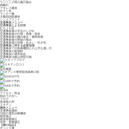
ランニング時の膝の痛み
肉離れ
アキレス腱炎
がそく炎
ランナー膝
大腿四頭筋腱炎
シンスプリント
交通事故メニュー
交通事故による症状
むちうち症
交通事故後の手足のしびれ
交通事故後の打撲・捻挫・骨折
交通事故後の腰の痛み・腰部捻挫
交通事故後の関節の痛み
交通事故後の頭痛・めまい・吐き気
交通事故に関する必要知識
交通事故での医療機関との上手な通い方
交通事故の慰謝料
交通事故の過失割合
交通事故治療は併院可能
会社概要
HOME
アクセス・料金
初めての方へ
ブログ
患者様の声
エキテン
施術メニュー
交通事故施術
当院の電気治療機器
猫背矯正
産後骨盤矯正
背骨・骨盤矯正
【腰の悩み】
ぎっくり腰