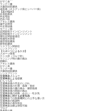
がそく炎
ランナー膝
大腿四頭筋腱炎
成長痛（オスグッド病とシーバー病）
【足の悩み】
足底筋膜炎
外反母趾
内反小趾
アキレス腱炎
扁平足障害
中足骨頭痛
モートン病
足関節前方インピンジメント
足関節後方インピンジメント
慢性足関節後遺症
有痛性外脛骨
後脛骨筋腱炎
腓骨筋腱炎
リスフラン関節症
シンスプリント
【スポーツによるケガ】
スポーツ障害
テニス肘（ゴルフ肘）
ランニング時の膝の痛み
肉離れ
アキレス腱炎
がそく炎
ランナー膝
大腿四頭筋腱炎
シンスプリント
交通事故メニュー
交通事故による症状
むちうち症
交通事故後の手足のしびれ
交通事故後の打撲・捻挫・骨折
交通事故後の腰の痛み・腰部捻挫
交通事故後の関節の痛み
交通事故後の頭痛・めまい・吐き気
交通事故に関する必要知識
交通事故での医療機関との上手な通い方
交通事故の慰謝料
交通事故の過失割合
交通事故治療は併院可能
ブログ
患者様の声