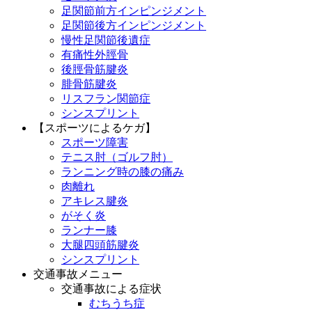
足関節前方インピンジメント
足関節後方インピンジメント
慢性足関節後遺症
有痛性外脛骨
後脛骨筋腱炎
腓骨筋腱炎
リスフラン関節症
シンスプリント
【スポーツによるケガ】
スポーツ障害
テニス肘（ゴルフ肘）
ランニング時の膝の痛み
肉離れ
アキレス腱炎
がそく炎
ランナー膝
大腿四頭筋腱炎
シンスプリント
交通事故メニュー
交通事故による症状
むちうち症