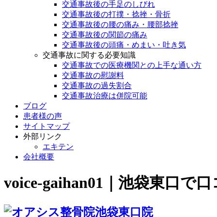
交通事故後の手足のしびれ
交通事故後の打撲・捻挫・骨折
交通事故後の腰の痛み・腰部捻挫
交通事故後の関節の痛み
交通事故後の頭痛・めまい・吐き気
交通事故に関する必要知識
交通事故での医療機関との上手な通い方
交通事故の慰謝料
交通事故の過失割合
交通事故治療は併院可能
ブログ
患者様の声
サイトマップ
外部リンク
エキテン
会社概要
voice-gaihan01｜池袋