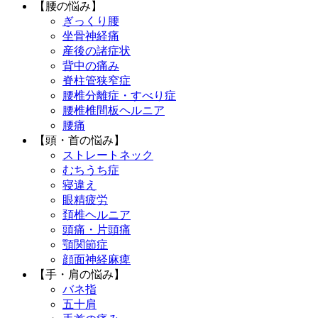
【腰の悩み】
ぎっくり腰
坐骨神経痛
産後の諸症状
背中の痛み
脊柱管狭窄症
腰椎分離症・すべり症
腰椎椎間板ヘルニア
腰痛
【頭・首の悩み】
ストレートネック
むちうち症
寝違え
眼精疲労
頚椎ヘルニア
頭痛・片頭痛
顎関節症
顔面神経麻痺
【手・肩の悩み】
バネ指
五十肩