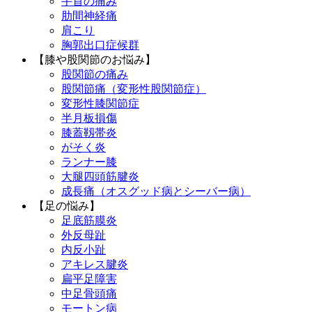
手首の痛み
肋間神経痛
肩こり
胸郭出口症候群
【膝や股関節のお悩み】
股関節の痛み
股関節痛（変形性股関節症）
変形性膝関節症
半月板損傷
膝蓋靱帯炎
がそく炎
ランナー膝
大腿四頭筋腱炎
成長痛（オスグッド病とシーバー病）
【足の悩み】
足底筋膜炎
外反母趾
内反小趾
アキレス腱炎
扁平足障害
中足骨頭痛
モートン病