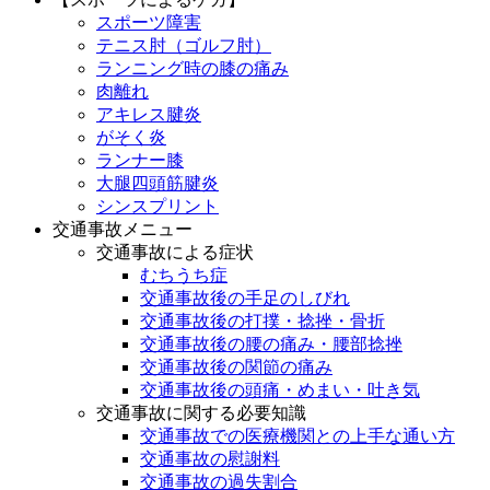
スポーツ障害
テニス肘（ゴルフ肘）
ランニング時の膝の痛み
肉離れ
アキレス腱炎
がそく炎
ランナー膝
大腿四頭筋腱炎
シンスプリント
交通事故メニュー
交通事故による症状
むちうち症
交通事故後の手足のしびれ
交通事故後の打撲・捻挫・骨折
交通事故後の腰の痛み・腰部捻挫
交通事故後の関節の痛み
交通事故後の頭痛・めまい・吐き気
交通事故に関する必要知識
交通事故での医療機関との上手な通い方
交通事故の慰謝料
交通事故の過失割合