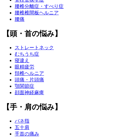
腰椎分離症・すべり症
腰椎椎間板ヘルニア
腰痛
【頭・首の悩み】
ストレートネック
むちうち症
寝違え
眼精疲労
頚椎ヘルニア
頭痛・片頭痛
顎関節症
顔面神経麻痺
【手・肩の悩み】
バネ指
五十肩
手首の痛み