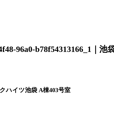
-84e8-4f48-96a0-b78f543
クハイツ池袋 A棟403号室