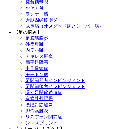
膝蓋靱帯炎
がそく炎
ランナー膝
大腿四頭筋腱炎
成長痛（オスグッド病とシーバー病）
【足の悩み】
足底筋膜炎
外反母趾
内反小趾
アキレス腱炎
扁平足障害
中足骨頭痛
モートン病
足関節前方インピンジメント
足関節後方インピンジメント
慢性足関節後遺症
有痛性外脛骨
後脛骨筋腱炎
腓骨筋腱炎
リスフラン関節症
シンスプリント
【スポーツによるケガ】