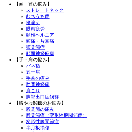
【頭・首の悩み】
ストレートネック
むちうち症
寝違え
眼精疲労
頚椎ヘルニア
頭痛・片頭痛
顎関節症
顔面神経麻痺
【手・肩の悩み】
バネ指
五十肩
手首の痛み
肋間神経痛
肩こり
胸郭出口症候群
【膝や股関節のお悩み】
股関節の痛み
股関節痛（変形性股関節症）
変形性膝関節症
半月板損傷