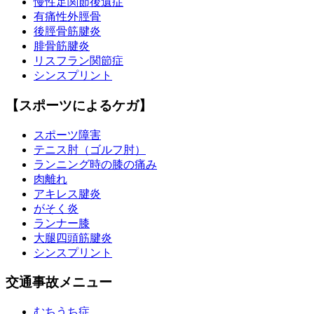
慢性足関節後遺症
有痛性外脛骨
後脛骨筋腱炎
腓骨筋腱炎
リスフラン関節症
シンスプリント
【スポーツによるケガ】
スポーツ障害
テニス肘（ゴルフ肘）
ランニング時の膝の痛み
肉離れ
アキレス腱炎
がそく炎
ランナー膝
大腿四頭筋腱炎
シンスプリント
交通事故メニュー
むちうち症