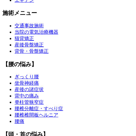
エキテン
施術メニュー
交通事故施術
当院の電気治療機器
猫背矯正
産後骨盤矯正
背骨・骨盤矯正
【腰の悩み】
ぎっくり腰
坐骨神経痛
産後の諸症状
背中の痛み
脊柱管狭窄症
腰椎分離症・すべり症
腰椎椎間板ヘルニア
腰痛
【頭・首の悩み】