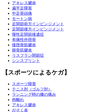
アキレス腱炎
扁平足障害
中足骨頭痛
モートン病
足関節前方インピンジメント
足関節後方インピンジメント
慢性足関節後遺症
有痛性外脛骨
後脛骨筋腱炎
腓骨筋腱炎
リスフラン関節症
シンスプリント
【スポーツによるケガ】
スポーツ障害
テニス肘（ゴルフ肘）
ランニング時の膝の痛み
肉離れ
アキレス腱炎
がそく炎