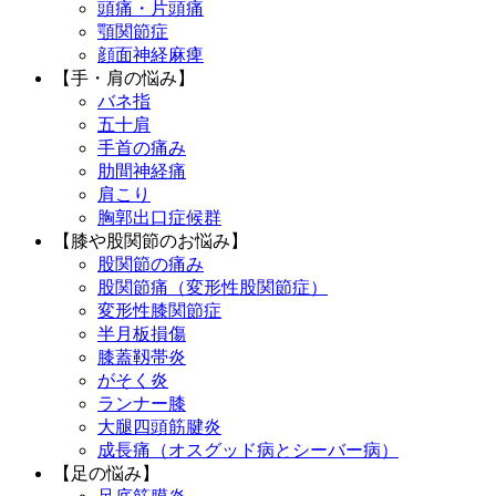
頭痛・片頭痛
顎関節症
顔面神経麻痺
【手・肩の悩み】
バネ指
五十肩
手首の痛み
肋間神経痛
肩こり
胸郭出口症候群
【膝や股関節のお悩み】
股関節の痛み
股関節痛（変形性股関節症）
変形性膝関節症
半月板損傷
膝蓋靱帯炎
がそく炎
ランナー膝
大腿四頭筋腱炎
成長痛（オスグッド病とシーバー病）
【足の悩み】