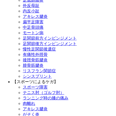
足底筋膜炎
外反母趾
内反小趾
アキレス腱炎
扁平足障害
中足骨頭痛
モートン病
足関節前方インピンジメント
足関節後方インピンジメント
慢性足関節後遺症
有痛性外脛骨
後脛骨筋腱炎
腓骨筋腱炎
リスフラン関節症
シンスプリント
【スポーツによるケガ】
スポーツ障害
テニス肘（ゴルフ肘）
ランニング時の膝の痛み
肉離れ
アキレス腱炎
がそく炎