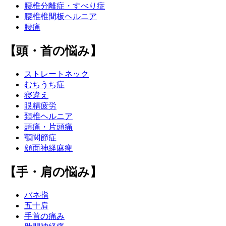
腰椎分離症・すべり症
腰椎椎間板ヘルニア
腰痛
【頭・首の悩み】
ストレートネック
むちうち症
寝違え
眼精疲労
頚椎ヘルニア
頭痛・片頭痛
顎関節症
顔面神経麻痺
【手・肩の悩み】
バネ指
五十肩
手首の痛み