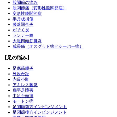
股関節の痛み
股関節痛（変形性股関節症）
変形性膝関節症
半月板損傷
膝蓋靱帯炎
がそく炎
ランナー膝
大腿四頭筋腱炎
成長痛（オスグッド病とシーバー病）
【足の悩み】
足底筋膜炎
外反母趾
内反小趾
アキレス腱炎
扁平足障害
中足骨頭痛
モートン病
足関節前方インピンジメント
足関節後方インピンジメント