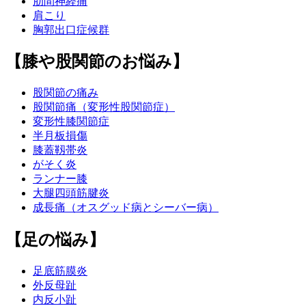
肋間神経痛
肩こり
胸郭出口症候群
【膝や股関節のお悩み】
股関節の痛み
股関節痛（変形性股関節症）
変形性膝関節症
半月板損傷
膝蓋靱帯炎
がそく炎
ランナー膝
大腿四頭筋腱炎
成長痛（オスグッド病とシーバー病）
【足の悩み】
足底筋膜炎
外反母趾
内反小趾