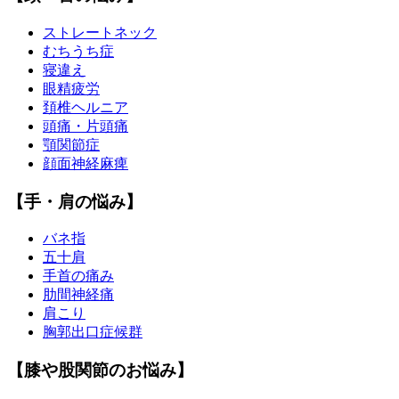
ストレートネック
むちうち症
寝違え
眼精疲労
頚椎ヘルニア
頭痛・片頭痛
顎関節症
顔面神経麻痺
【手・肩の悩み】
バネ指
五十肩
手首の痛み
肋間神経痛
肩こり
胸郭出口症候群
【膝や股関節のお悩み】