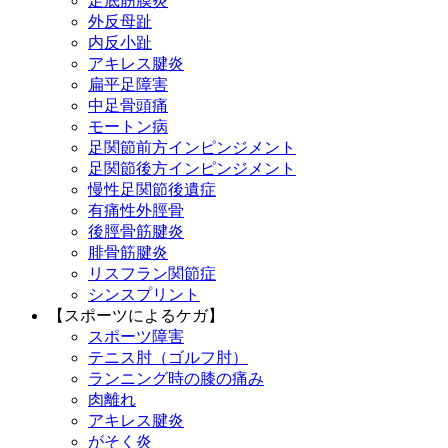
足底筋膜炎
外反母趾
内反小趾
アキレス腱炎
扁平足障害
中足骨頭痛
モートン病
足関節前方インピンジメント
足関節後方インピンジメント
慢性足関節後遺症
有痛性外脛骨
後脛骨筋腱炎
腓骨筋腱炎
リスフラン関節症
シンスプリント
【スポーツによるケガ】
スポーツ障害
テニス肘（ゴルフ肘）
ランニング時の膝の痛み
肉離れ
アキレス腱炎
がそく炎