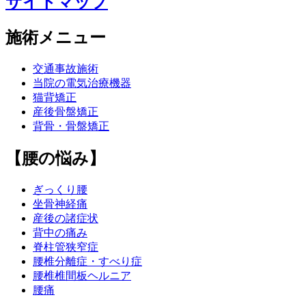
サイトマップ
施術メニュー
交通事故施術
当院の電気治療機器
猫背矯正
産後骨盤矯正
背骨・骨盤矯正
【腰の悩み】
ぎっくり腰
坐骨神経痛
産後の諸症状
背中の痛み
脊柱管狭窄症
腰椎分離症・すべり症
腰椎椎間板ヘルニア
腰痛