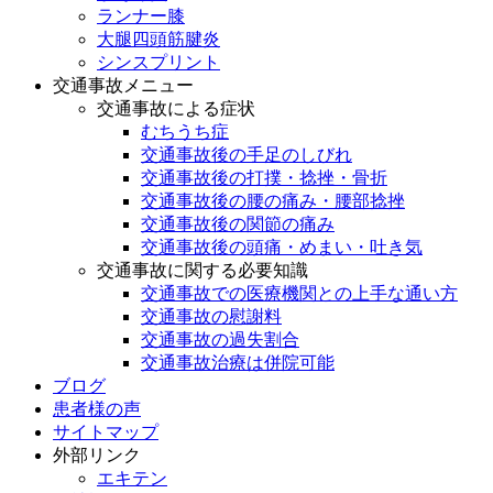
ランナー膝
大腿四頭筋腱炎
シンスプリント
交通事故メニュー
交通事故による症状
むちうち症
交通事故後の手足のしびれ
交通事故後の打撲・捻挫・骨折
交通事故後の腰の痛み・腰部捻挫
交通事故後の関節の痛み
交通事故後の頭痛・めまい・吐き気
交通事故に関する必要知識
交通事故での医療機関との上手な通い方
交通事故の慰謝料
交通事故の過失割合
交通事故治療は併院可能
ブログ
患者様の声
サイトマップ
外部リンク
エキテン