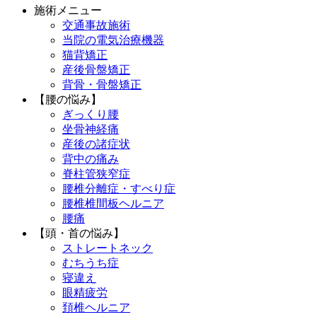
施術メニュー
交通事故施術
当院の電気治療機器
猫背矯正
産後骨盤矯正
背骨・骨盤矯正
【腰の悩み】
ぎっくり腰
坐骨神経痛
産後の諸症状
背中の痛み
脊柱管狭窄症
腰椎分離症・すべり症
腰椎椎間板ヘルニア
腰痛
【頭・首の悩み】
ストレートネック
むちうち症
寝違え
眼精疲労
頚椎ヘルニア