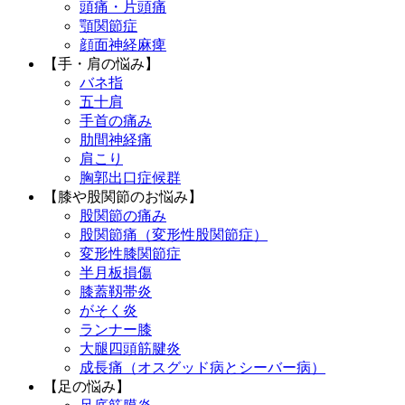
頭痛・片頭痛
顎関節症
顔面神経麻痺
【手・肩の悩み】
バネ指
五十肩
手首の痛み
肋間神経痛
肩こり
胸郭出口症候群
【膝や股関節のお悩み】
股関節の痛み
股関節痛（変形性股関節症）
変形性膝関節症
半月板損傷
膝蓋靱帯炎
がそく炎
ランナー膝
大腿四頭筋腱炎
成長痛（オスグッド病とシーバー病）
【足の悩み】