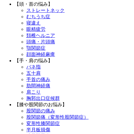
【頭・首の悩み】
ストレートネック
むちうち症
寝違え
眼精疲労
頚椎ヘルニア
頭痛・片頭痛
顎関節症
顔面神経麻痺
【手・肩の悩み】
バネ指
五十肩
手首の痛み
肋間神経痛
肩こり
胸郭出口症候群
【膝や股関節のお悩み】
股関節の痛み
股関節痛（変形性股関節症）
変形性膝関節症
半月板損傷