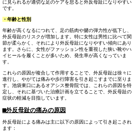
に見られるが適切な足のケアを怠ると外反母趾になりやすい
です。
・年齢と性別
年齢が高くなるにつれて、足の筋肉や腱の弾力性が低下し、
外反母趾のリスクが増加します。特に女性は男性に比べて関
節が柔らかく、それにより外反母趾になりやすい傾向にあり
ます。さらに、女性がファッション性を重視した狭い靴やハ
イヒールを履くことが多いため、発生率が高くなっていま
す。
これらの原因が複合して作用することで、外反母趾は徐々に
進行し、やがては痛みや歩行障害を引き起こすまでに至りま
す。池袋東口にあるオアシス整骨院では、これらの原因を特
定し、それに基づいた治療計画を立てることで、外反母趾の
症状の軽減を目指しています。
⬛︎
外反母趾の痛みの原因
外反母趾による痛みは主に以下の原因によって引き起こされ
ます：