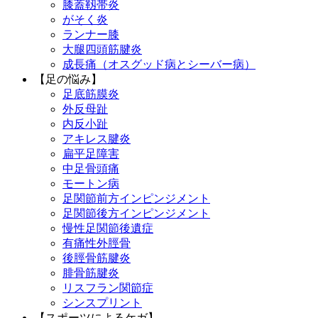
膝蓋靱帯炎
がそく炎
ランナー膝
大腿四頭筋腱炎
成長痛（オスグッド病とシーバー病）
【足の悩み】
足底筋膜炎
外反母趾
内反小趾
アキレス腱炎
扁平足障害
中足骨頭痛
モートン病
足関節前方インピンジメント
足関節後方インピンジメント
慢性足関節後遺症
有痛性外脛骨
後脛骨筋腱炎
腓骨筋腱炎
リスフラン関節症
シンスプリント
【スポーツによるケガ】