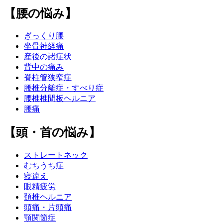
【腰の悩み】
ぎっくり腰
坐骨神経痛
産後の諸症状
背中の痛み
脊柱管狭窄症
腰椎分離症・すべり症
腰椎椎間板ヘルニア
腰痛
【頭・首の悩み】
ストレートネック
むちうち症
寝違え
眼精疲労
頚椎ヘルニア
頭痛・片頭痛
顎関節症