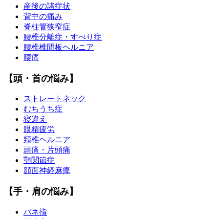
産後の諸症状
背中の痛み
脊柱管狭窄症
腰椎分離症・すべり症
腰椎椎間板ヘルニア
腰痛
【頭・首の悩み】
ストレートネック
むちうち症
寝違え
眼精疲労
頚椎ヘルニア
頭痛・片頭痛
顎関節症
顔面神経麻痺
【手・肩の悩み】
バネ指