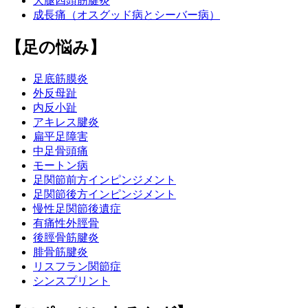
大腿四頭筋腱炎
成長痛（オスグッド病とシーバー病）
【足の悩み】
足底筋膜炎
外反母趾
内反小趾
アキレス腱炎
扁平足障害
中足骨頭痛
モートン病
足関節前方インピンジメント
足関節後方インピンジメント
慢性足関節後遺症
有痛性外脛骨
後脛骨筋腱炎
腓骨筋腱炎
リスフラン関節症
シンスプリント