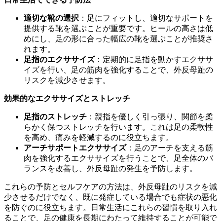
適切な靴の選択
：足にフィットし、適切なサポートを
提供する靴を選ぶことが重要です。ヒールの高さは低
めにし、足の形に合った幅広の靴を選ぶことが推奨さ
れます。
足指のエクササイズ
：定期的に足指を動かすエクササ
イズを行い、足の筋肉を強化することで、外反母趾の
リスクを減少させます。
効果的なエクササイズとストレッチ
足指のストレッチ
：親指を優しく引っ張り、関節を柔
らかく保つストレッチを行います。これは足の柔軟性
を高め、痛みを軽減するのに役立ちます。
アーチサポートエクササイズ
：足のアーチを支える筋
肉を強化するエクササイズを行うことで、足全体のバ
ランスを改善し、外反母趾の発生を予防します。
これらの予防とセルフケアの方法は、外反母趾のリスクを減
少させるだけでなく、既に発症している場合でも症状の悪化
を防ぐのに役立ちます。日常生活にこれらの習慣を取り入れ
ることで、足の健康を長期にわたって維持することが可能で