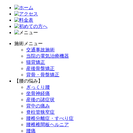
施術メニュー
交通事故施術
当院の電気治療機器
猫背矯正
産後骨盤矯正
背骨・骨盤矯正
【腰の悩み】
ぎっくり腰
坐骨神経痛
産後の諸症状
背中の痛み
脊柱管狭窄症
腰椎分離症・すべり症
腰椎椎間板ヘルニア
腰痛