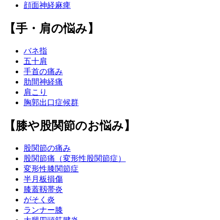
顔面神経麻痺
【手・肩の悩み】
バネ指
五十肩
手首の痛み
肋間神経痛
肩こり
胸郭出口症候群
【膝や股関節のお悩み】
股関節の痛み
股関節痛（変形性股関節症）
変形性膝関節症
半月板損傷
膝蓋靱帯炎
がそく炎
ランナー膝