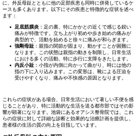
に、外反母趾とともに他の足部疾患も同時に併発しているケ
ースも多くあります。以下にその疾患と特徴的な症状を述べ
ます：
足底筋膜炎
：足の裏、特にかかとの近くで感じる鋭い
痛みが特徴です。立ち上がり初めや歩き始めの痛みが
典型的で、活動を始めると徐々に痛みが和らぎます。
強剛母趾
：親指の関節が固まり、動かすことが困難に
なります。この状態は親指の動きを制限し、日常生活
における多くの活動、特に歩行に支障をきたします。
内反小趾
：小指が内側に向かって曲がり、時には他の
指の下に入り込みます。この変形は、靴による圧迫を
受けやすくなり、痛みや不快感の原因となります。
これらの症状がある場合、日常生活において著しい不便を感
じることがあり、特に活動的な生活を送る都市部ではその影
響が顕著になります。池袋にあるオアシス整骨院では、これ
らの症状に対して詳細な診断と効果的な治療計画を提供し、
患者様の生活の質の向上を目指しています。