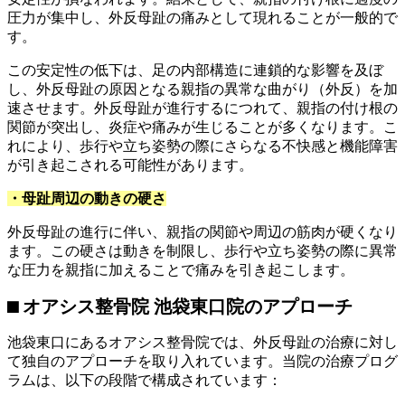
圧力が集中し、外反母趾の痛みとして現れることが一般的で
す。
この安定性の低下は、足の内部構造に連鎖的な影響を及ぼ
し、外反母趾の原因となる親指の異常な曲がり（外反）を加
速させます。外反母趾が進行するにつれて、親指の付け根の
関節が突出し、炎症や痛みが生じることが多くなります。こ
れにより、歩行や立ち姿勢の際にさらなる不快感と機能障害
が引き起こされる可能性があります。
・母趾周辺の動きの硬さ
外反母趾の進行に伴い、親指の関節や周辺の筋肉が硬くなり
ます。この硬さは動きを制限し、歩行や立ち姿勢の際に異常
な圧力を親指に加えることで痛みを引き起こします。
⬛︎
オアシス整骨院 池袋東口院のアプローチ
池袋東口にあるオアシス整骨院では、外反母趾の治療に対し
て独自のアプローチを取り入れています。当院の治療プログ
ラムは、以下の段階で構成されています：