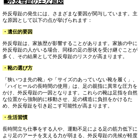
⬛︎外反母趾の主な原因
外反母趾の発生には、さまざまな要因が関与しています。主
な原因として以下の点が挙げられます：
・遺伝的要因
外反母趾は、家族歴が影響することがあります。家族の中に
外反母趾の人がいる場合、同様の足の形状を受け継ぐことが
多く、その結果として外反母趾のリスクが高まります。
・靴の選び方
「狭いつま先の靴」や「サイズのあっていない靴を履く」、
「ハイヒールの長時間の使用」は、足の親指に異常な圧力を
かけ、外反母趾の一因となります。これらの靴は足指を自然
な位置から強制的に移動させ、足の構造に負担をかけるた
め、外反母趾を引き起こす可能性が高まります。
・生活習慣
長時間立ち仕事をする人や、運動不足による足の筋力低下に
より足のアーチを支える力が弱まる、外反母趾の兆候が軽度