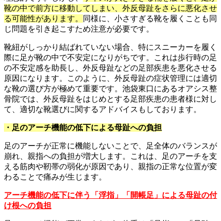
靴の中で前方に移動してしまい、外反母趾をさらに悪化させ
る可能性があります。
同様に、小さすぎる靴を履くことも同
じ問題を引き起こすため注意が必要です。
靴紐がしっかり結ばれていない場合、特にスニーカーを履く
際に足が靴の中で不安定になりがちです。これは歩行時の足
の不安定感を助長し、外反母趾などの足部疾患を悪化させる
原因になります。このように、外反母趾の症状管理には適切
な靴の選び方が極めて重要です。池袋東口にあるオアシス整
骨院では、外反母趾をはじめとする足部疾患の患者様に対し
て、適切な靴選びに関するアドバイスもしております。
・足のアーチ機能の低下による母趾への負担
足のアーチが正常に機能しないことで、足全体のバランスが
崩れ、親指への負担が増大します。これは、足のアーチを支
える筋肉や靭帯の弱化が原因であり、親指の正常な位置が変
わることで痛みが生じます。
アーチ機能の低下に伴う「浮指」「開帳足」による母趾の付
け根への負担