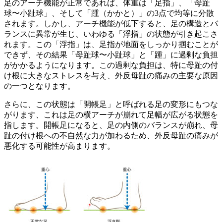
足のアーチ機能が正常であれば、体重は「足指」、「母趾
球〜小趾球」、そして「踵（かかと）」の3点で均等に分散
されます。しかし、アーチ機能が低下すると、足の構造とバ
ランスに異常が生じ、いわゆる「浮指」の状態が引き起こさ
れます。この「浮指」は、足指が地面をしっかり掴むことが
できず、その結果「母趾球〜小趾球」と「踵」に過剰な負担
がかかるようになります。この過剰な負担は、特に母趾の付
け根に大きなストレスを与え、外反母趾の痛みの主要な原因
の一つとなります。
さらに、この状態は「開帳足」と呼ばれる足の変形にもつな
がります、これは足の横アーチが崩れて足幅が広がる状態を
指します。開帳足になると、足の内側のバランスが崩れ、母
趾の付け根への不自然な力が加わるため、外反母趾の痛みが
悪化する可能性が高まります。