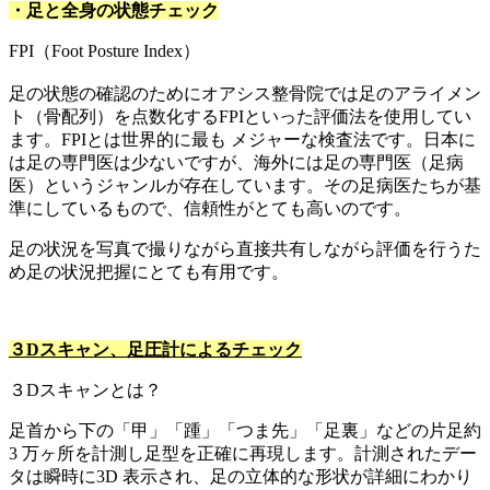
・足と全身の状態チェック
FPI（Foot Posture Index）
足の状態の確認のためにオアシス整骨院では足のアライメン
ト（骨配列）を点数化するFPIといった評価法を使用してい
ます。FPIとは世界的に最も メジャーな検査法です。日本に
は足の専門医は少ないですが、海外には足の専門医（足病
医）というジャンルが存在しています。その足病医たちが基
準にしているもので、信頼性がとても高いのです。
足の状況を写真で撮りながら直接共有しながら評価を行うた
め足の状況把握にとても有用です。
３Dスキャン、足圧計によるチェック
３Dスキャンとは？
足首から下の「甲」「踵」「つま先」「足裏」などの片足約
3 万ヶ所を計測し足型を正確に再現します。計測されたデー
タは瞬時に3D 表示され、足の立体的な形状が詳細にわかり