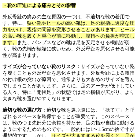
・靴の圧迫による痛みとその影響
外反母趾の痛みの主な原因の一つは、不適切な靴の着用で
す。特に、
狭い靴やヒールの高い靴は、足の親指に過度な圧
力をかけ、親指の関節を変形させることがあります。ヒール
の高い靴を履くと重心が前に移動し、親指への負担が増加し
ます。
また、パンプスなどの靴は足を安定させる機能が弱
く、靴の先端が極端に狭いため、外反母趾を悪化させる可能
性が高まります。
サイズが合っていない靴のリスク：
サイズが合っていない靴
を履くことも外反母趾を悪化させます。外反母趾による親指
の付け根の突出が原因で、通常よりも大きめのサイズを選ん
でしまうことがあります。さらに、足のアーチが低下してい
る人々、特に「開帳足」の状態では足の横幅が広がり、より
大きな靴を選びやすくなります。
適切な靴の選び方：
適切な靴を選ぶ際には、「捨て寸」と呼
ばれるスペースを確保することが重要です。このスペース
は、靴のつま先部分に余裕を持たせ、足の指が自由に動ける
ようにするためのものです。一般的には1〜1.5cmの捨て寸が
理想的です。しかし、
サイズが大きすぎる靴を履くと、足が